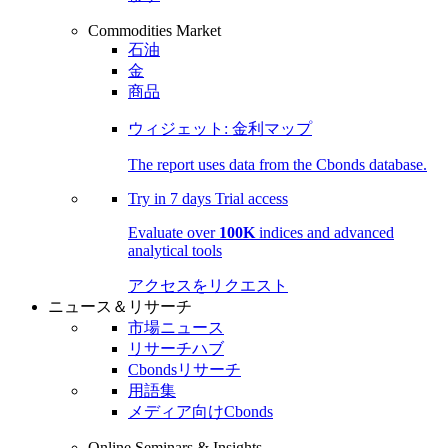
Commodities Market
石油
金
商品
ウィジェット: 金利マップ
The report uses data from the Cbonds database.
Try in
7 days
Trial access
Evaluate over
100K
indices and advanced
analytical tools
アクセスをリクエスト
ニュース＆リサーチ
市場ニュース
リサーチハブ
Cbondsリサーチ
用語集
メディア向けCbonds
Online Seminars & Insights