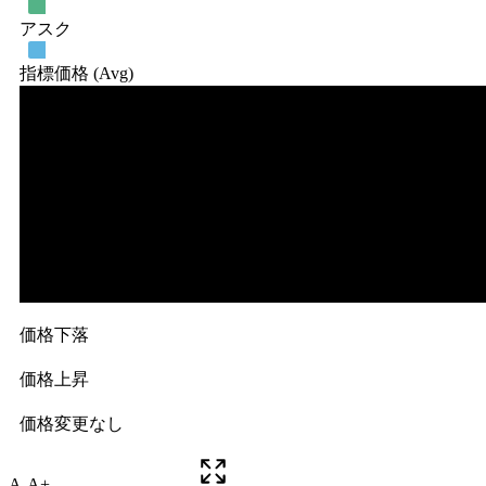
A-
A+