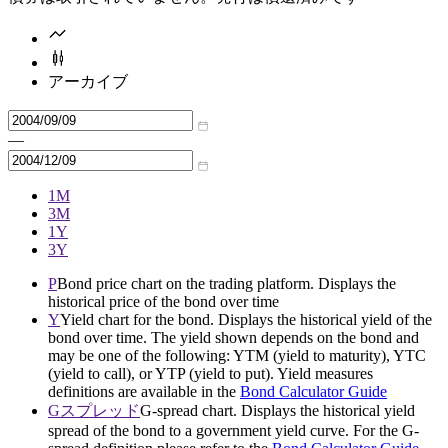
アーカイブ
—
1M
3M
1Y
3Y
P
Bond price chart on the trading platform. Displays the
historical price of the bond over time
Y
Yield chart for the bond. Displays the historical yield of the
bond over time. The yield shown depends on the bond and
may be one of the following: YTM (yield to maturity), YTC
(yield to call), or YTP (yield to put). Yield measures
definitions are available in the
Bond Calculator Guide
Gスプレッド
G-spread chart. Displays the historical yield
spread of the bond to a government yield curve. For the G-