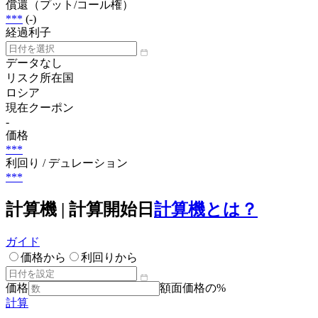
償還（プット/コール権）
***
(-)
経過利子
データなし
リスク所在国
ロシア
現在クーポン
-
価格
***
利回り / デュレーション
***
計算機 | 計算開始日
計算機とは？
ガイド
価格から
利回りから
価格
額面価格の%
計算