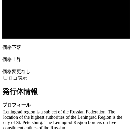
27. Sep
25. Oct
8. Nov
6. Dec
価格下落
価格上昇
価格変更なし
ロゴ表示
発行体情報
プロフィール
Leningrad region is a subject of the Russian Federation. The
location of the highest authorities of the Leningrad Region is the
city of St. Petersburg. The Leningrad Region borders on five
constituent entities of the Russian ...