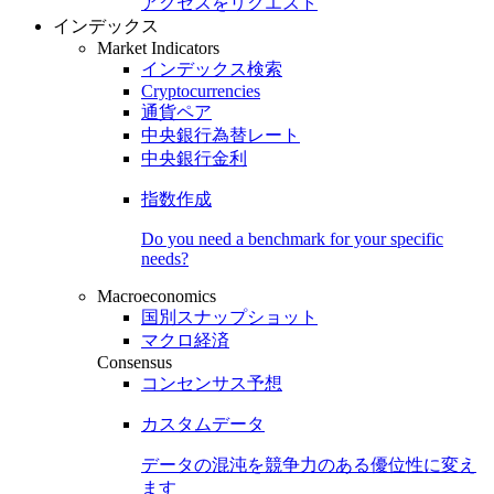
アクセスをリクエスト
インデックス
Market Indicators
インデックス検索
Cryptocurrencies
通貨ペア
中央銀行為替レート
中央銀行金利
指数作成
Do you need a benchmark for your specific
needs?
Macroeconomics
国別スナップショット
マクロ経済
Consensus
コンセンサス予想
カスタムデータ
データの混沌を競争力のある
優位性
に変え
ます