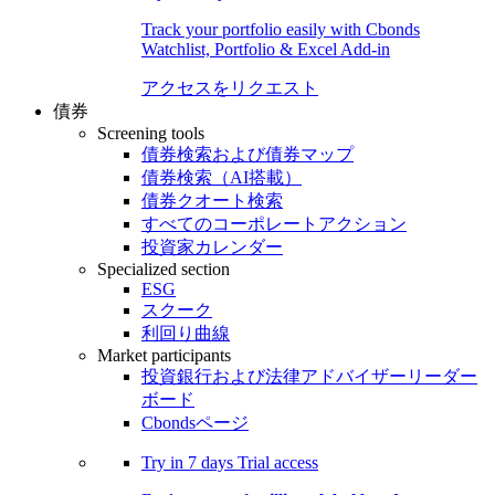
Track your portfolio easily with Cbonds
Watchlist, Portfolio & Excel Add-in
アクセスをリクエスト
債券
Screening tools
債券検索および債券マップ
債券検索（AI搭載）
債券クオート検索
すべてのコーポレートアクション
投資家カレンダー
Specialized section
ESG
スクーク
利回り曲線
Market participants
投資銀行および法律アドバイザーリーダー
ボード
Cbondsページ
Try in
7 days
Trial access