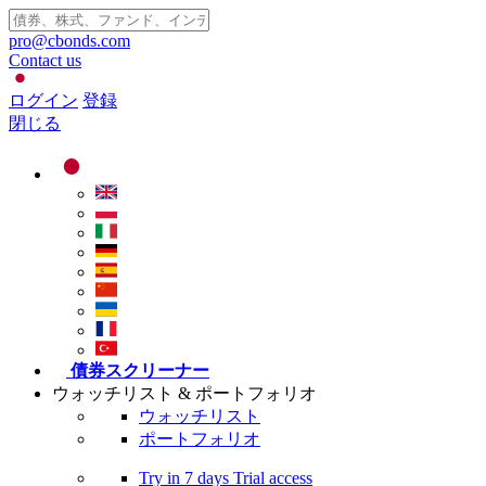
pro@cbonds.com
Contact us
ログイン
登録
閉じる
債券スクリーナー
ウォッチリスト & ポートフォリオ
ウォッチリスト
ポートフォリオ
Try in
7 days
Trial access