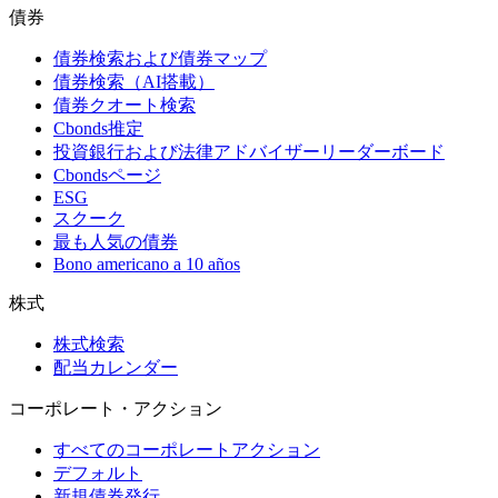
債券
債券検索および債券マップ
債券検索（AI搭載）
債券クオート検索
Cbonds推定
投資銀行および法律アドバイザーリーダーボード
Cbondsページ
ESG
スクーク
最も人気の債券
Bono americano a 10 años
株式
株式検索
配当カレンダー
コーポレート・アクション
すべてのコーポレートアクション
デフォルト
新規債券発行