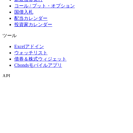
コール / プット・オプション
国債入札
配当カレンダー
投資家カレンダー
ツール
Excelアドイン
ウォッチリスト
債券＆株式ウィジェット
Cbondsモバイルアプリ
API
APIおよびデータフィード
APIディレクトリ
インデックス
インデックス検索
国別スナップショット
指数作成