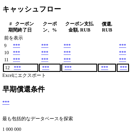
キャッシュフロー
#
クーポン
クーポ
クーポン支払
償還,
期間終了日
ン、%
金額, RUB
RUB
前を表示
9
***
***
***
***
10
***
***
***
***
11
***
***
***
***
12
***
***
***
***
***
Excelにエクスポート
早期償還条件
***
最も包括的なデータベースを探索
1 000 000