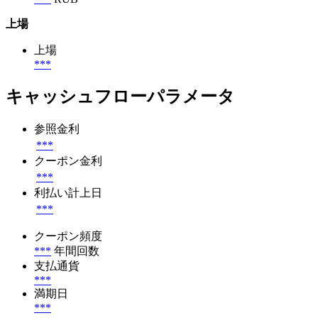
上場
上場
***
キャッシュフローパラメータ
参照金利
***
クーポン金利
***
利払い計上日
***
クーポン頻度
***
年間回数
支払通貨
***
満期日
***