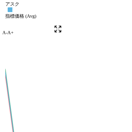
A-
A+