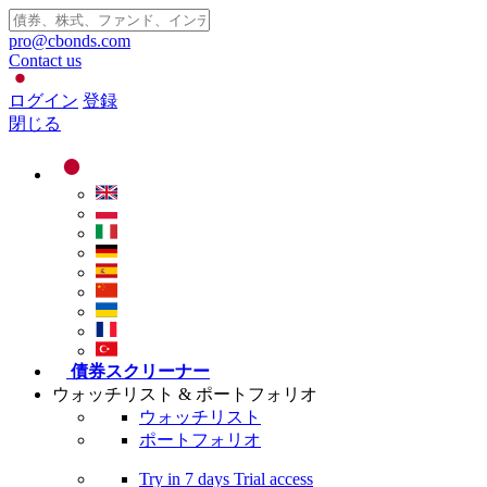
pro@cbonds.com
Contact us
ログイン
登録
閉じる
債券スクリーナー
ウォッチリスト & ポートフォリオ
ウォッチリスト
ポートフォリオ
Try in
7 days
Trial access