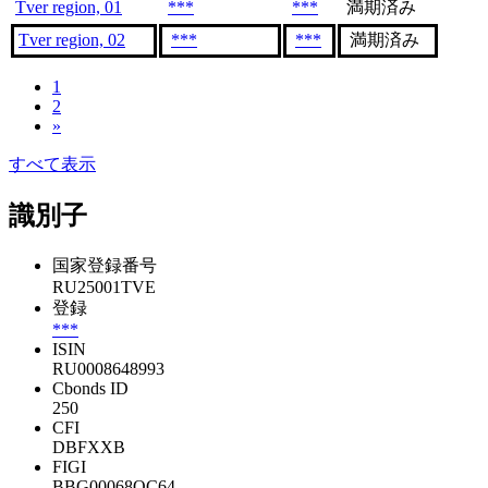
Tver region, 01
***
***
満期済み
Tver region, 02
***
***
満期済み
1
2
»
すべて表示
識別子
国家登録番号
RU25001TVE
登録
***
ISIN
RU0008648993
Cbonds ID
250
CFI
DBFXXB
FIGI
BBG00068QC64