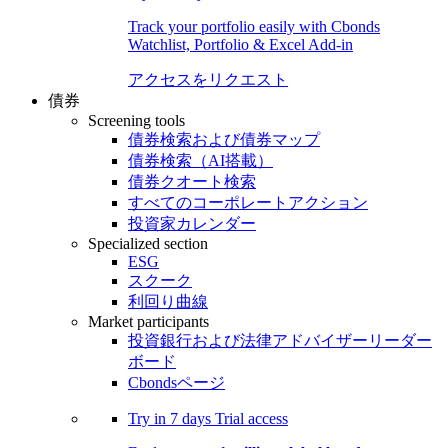
Track your portfolio easily with Cbonds
Watchlist, Portfolio & Excel Add-in
アクセスをリクエスト
債券
Screening tools
債券検索および債券マップ
債券検索（AI搭載）
債券クオート検索
すべてのコーポレートアクション
投資家カレンダー
Specialized section
ESG
スクーク
利回り曲線
Market participants
投資銀行および法律アドバイザーリーダー
ボード
Cbondsページ
Try in
7 days
Trial access