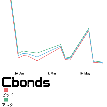
26. Apr
3. May
10. May
ビッド
アスク