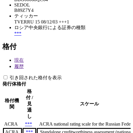
SEDOL
B89Z7Y4
ティッカー
TVERRU 15 08/12/03 +++1
ロシア中央銀行による証券の種類
***
格付
現在
履歴
引き回された格付を表示
発行体格付
格
付 /
格付機
見
スケール
関
通
し
ACRA
***
ACRA national rating scale for the Russian Federa
ACRA
***
Standalone creditworthiness assessment (national s