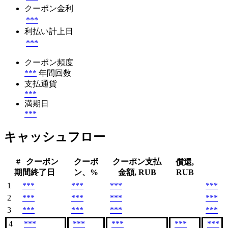
クーポン金利
***
利払い計上日
***
クーポン頻度
***
年間回数
支払通貨
***
満期日
***
キャッシュフロー
#
クーポン
クーポ
クーポン支払
償還,
期間終了日
ン、%
金額, RUB
RUB
1
***
***
***
***
2
***
***
***
***
3
***
***
***
***
4
***
***
***
***
***