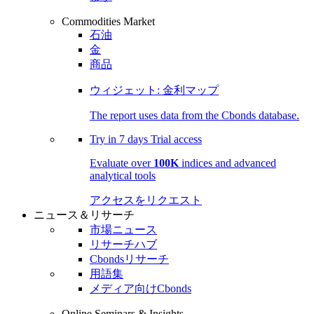
Commodities Market
石油
金
商品
ウィジェット: 金利マップ
The report uses data from the Cbonds database.
Try in
7 days
Trial access
Evaluate over
100K
indices and advanced
analytical tools
アクセスをリクエスト
ニュース＆リサーチ
市場ニュース
リサーチハブ
Cbondsリサーチ
用語集
メディア向けCbonds
Online Seminars & Insights