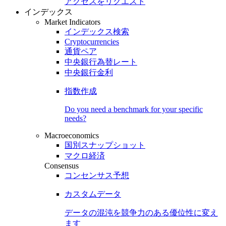
アクセスをリクエスト
インデックス
Market Indicators
インデックス検索
Cryptocurrencies
通貨ペア
中央銀行為替レート
中央銀行金利
指数作成
Do you need a benchmark for your specific
needs?
Macroeconomics
国別スナップショット
マクロ経済
Consensus
コンセンサス予想
カスタムデータ
データの混沌を競争力のある
優位性
に変え
ます