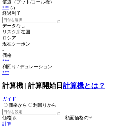
償還（プット/コール権）
***
(-)
経過利子
データなし
リスク所在国
ロシア
現在クーポン
-
価格
***
利回り / デュレーション
***
計算機 | 計算開始日
計算機とは？
ガイド
価格から
利回りから
価格
額面価格の%
計算