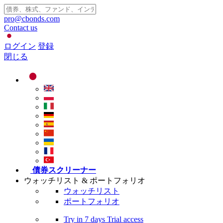
pro@cbonds.com
Contact us
ログイン
登録
閉じる
債券スクリーナー
ウォッチリスト & ポートフォリオ
ウォッチリスト
ポートフォリオ
Try in
7 days
Trial access