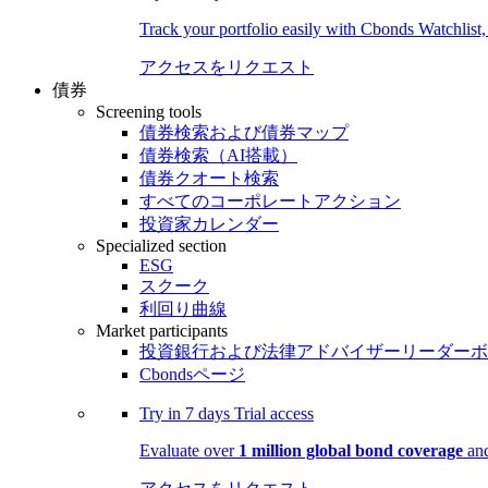
Track your portfolio easily with Cbonds Watchlist
アクセスをリクエスト
債券
Screening tools
債券検索および債券マップ
債券検索（AI搭載）
債券クオート検索
すべてのコーポレートアクション
投資家カレンダー
Specialized section
ESG
スクーク
利回り曲線
Market participants
投資銀行および法律アドバイザーリーダーボ
Cbondsページ
Try in
7 days
Trial access
Evaluate over
1 million global bond coverage
and