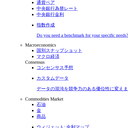
通貨ペア
中央銀行為替レート
中央銀行金利
指数作成
Do you need a benchmark for your specific needs
Macroeconomics
国別スナップショット
マクロ経済
Consensus
コンセンサス予想
カスタムデータ
データの混沌を競争力のある
優位性
に変えま
Commodities Market
石油
金
商品
ウィジェット: 金利マップ