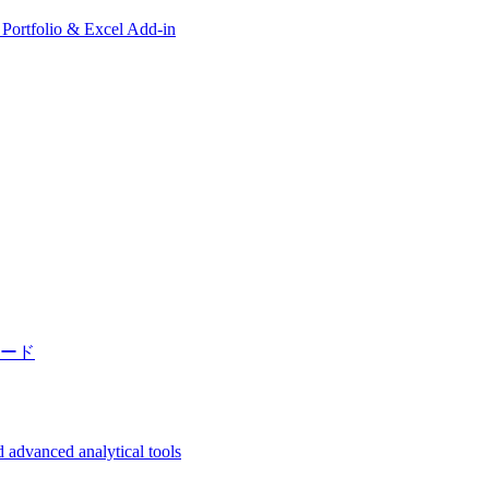
, Portfolio & Excel Add-in
ード
 advanced analytical tools