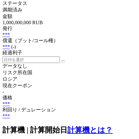
ステータス
満期済み
金額
1,000,000,000 RUB
発行
***
償還（プット/コール権）
***
(-)
経過利子
データなし
リスク所在国
ロシア
現在クーポン
-
価格
***
利回り / デュレーション
***
計算機 | 計算開始日
計算機とは？