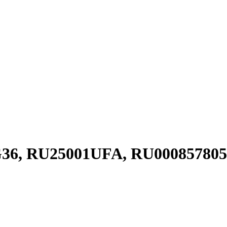
G36, RU25001UFA, RU000857805