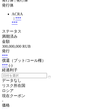
発行体
| 発行体
発行体
ACRA
|
***
***
ステータス
満期済み
金額
300,000,000 RUB
発行
***
償還（プット/コール権）
***
(-)
経過利子
データなし
リスク所在国
ロシア
現在クーポン
-
価格