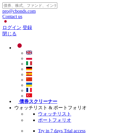
pro@cbonds.com
Contact us
ログイン
登録
閉じる
債券スクリーナー
ウォッチリスト & ポートフォリオ
ウォッチリスト
ポートフォリオ
Try in
7 days
Trial access