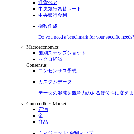
通貨ペア
中央銀行為替レート
中央銀行金利
指数作成
Do you need a benchmark for your specific needs
Macroeconomics
国別スナップショット
マクロ経済
Consensus
コンセンサス予想
カスタムデータ
データの混沌を競争力のある
優位性
に変えま
Commodities Market
石油
金
商品
ウィジェット: 金利マップ