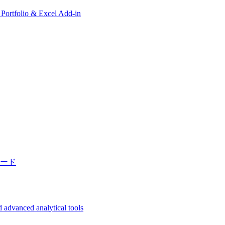
, Portfolio & Excel Add-in
ード
 advanced analytical tools