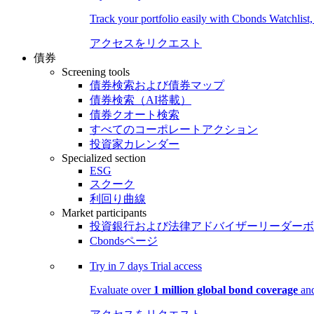
Track your portfolio easily with Cbonds Watchlist
アクセスをリクエスト
債券
Screening tools
債券検索および債券マップ
債券検索（AI搭載）
債券クオート検索
すべてのコーポレートアクション
投資家カレンダー
Specialized section
ESG
スクーク
利回り曲線
Market participants
投資銀行および法律アドバイザーリーダーボ
Cbondsページ
Try in
7 days
Trial access
Evaluate over
1 million global bond coverage
and