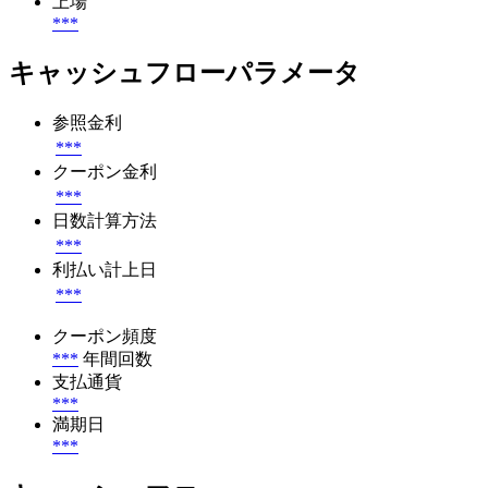
上場
***
キャッシュフローパラメータ
参照金利
***
クーポン金利
***
日数計算方法
***
利払い計上日
***
クーポン頻度
***
年間回数
支払通貨
***
満期日
***