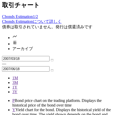
取引チャート
Cbonds Estimation
1/2
Cbonds Estimationについて詳しく
債券は取引されていません。発行は償還済みです
アーカイブ
—
1M
3M
1Y
3Y
P
Bond price chart on the trading platform. Displays the
historical price of the bond over time
Y
Yield chart for the bond. Displays the historical yield of the
bond over time. The yield shown depends on the bond and