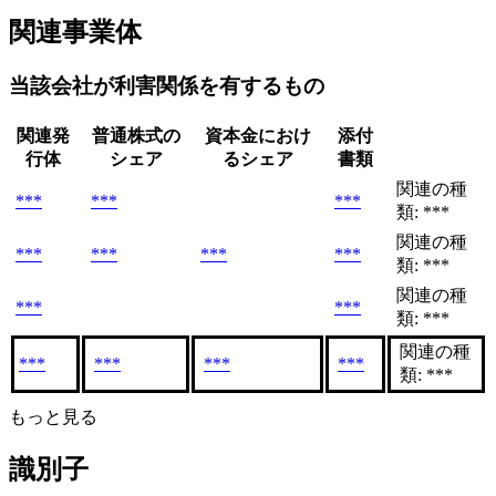
関連事業体
当該会社が利害関係を有するもの
関連発
普通株式の
資本金におけ
添付
行体
シェア
るシェア
書類
関連の種
***
***
***
類: ***
関連の種
***
***
***
***
類: ***
関連の種
***
***
類: ***
関連の種
***
***
***
***
類: ***
もっと見る
識別子