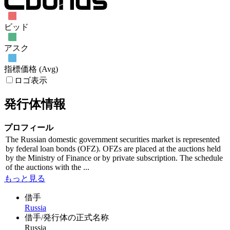
ビッド
アスク
指標価格 (Avg)
ロゴ表示
発行体情報
プロフィール
The Russian domestic government securities market is represented
by federal loan bonds (OFZ). OFZs are placed at the auctions held
by the Ministry of Finance or by private subscription. The schedule
of the auctions with the ...
もっと見る
借手
Russia
借手/発行体の正式名称
Russia