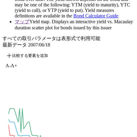
may be one of the following: YTM (yield to maturity), YTC
(yield to call), or YTP (yield to put). Yield measures
definitions are available in the
Bond Calculator Guide
マップ
Yield map. Displays an interactive yield vs. Macaulay
duration scatter plot for bonds issued by this issuer
すべての取引パラメータは表形式で利用可能
最新データ
2007/06/18
比較する要素を追加