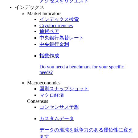
アクセスをリクエスト
インデックス
Market Indicators
インデックス検索
Cryptocurrencies
通貨ペア
中央銀行為替レート
中央銀行金利
指数作成
Do you need a benchmark for your specific
needs?
Macroeconomics
国別スナップショット
マクロ経済
Consensus
コンセンサス予想
カスタムデータ
データの混沌を競争力のある
優位性
に変え
ます