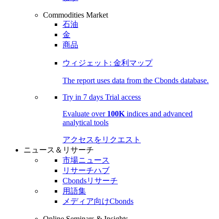
Commodities Market
石油
金
商品
ウィジェット: 金利マップ
The report uses data from the Cbonds database.
Try in
7 days
Trial access
Evaluate over
100K
indices and advanced
analytical tools
アクセスをリクエスト
ニュース＆リサーチ
市場ニュース
リサーチハブ
Cbondsリサーチ
用語集
メディア向けCbonds
Online Seminars & Insights