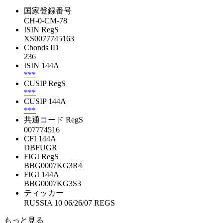
国家登録番号
CH-0-CM-78
ISIN RegS
XS0077745163
Cbonds ID
236
ISIN 144A
***
CUSIP RegS
***
CUSIP 144A
***
共通コード RegS
007774516
CFI 144A
DBFUGR
FIGI RegS
BBG0007KG3R4
FIGI 144A
BBG0007KG3S3
ティッカー
RUSSIA 10 06/26/07 REGS
もっと見る