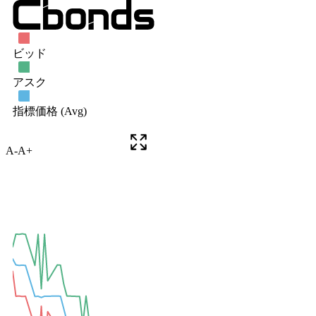
A-
A+