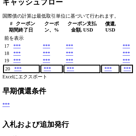
キャッシュフロー
国際債の計算は最低取引単位に基づいて行われます。
#
クーポン
クーポ
クーポン支払
償還,
期間終了日
ン、%
金額, USD
USD
前を表示
17
***
***
***
***
18
***
***
***
***
19
***
***
***
***
20
***
***
***
***
***
Excelにエクスポート
早期償還条件
***
入札および追加発行