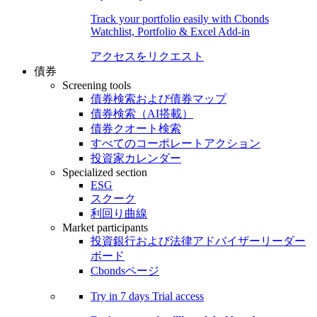
Track your portfolio easily with Cbonds
Watchlist, Portfolio & Excel Add-in
アクセスをリクエスト
債券
Screening tools
債券検索および債券マップ
債券検索（AI搭載）
債券クオート検索
すべてのコーポレートアクション
投資家カレンダー
Specialized section
ESG
スクーク
利回り曲線
Market participants
投資銀行および法律アドバイザーリーダー
ボード
Cbondsページ
Try in
7 days
Trial access