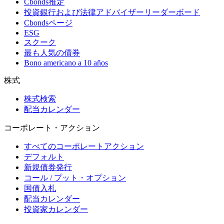
Cbonds推定
投資銀行および法律アドバイザーリーダーボード
Cbondsページ
ESG
スクーク
最も人気の債券
Bono americano a 10 años
株式
株式検索
配当カレンダー
コーポレート・アクション
すべてのコーポレートアクション
デフォルト
新規債券発行
コール / プット・オプション
国債入札
配当カレンダー
投資家カレンダー