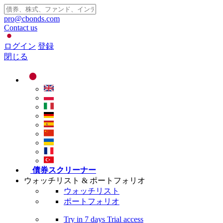
pro@cbonds.com
Contact us
ログイン
登録
閉じる
債券スクリーナー
ウォッチリスト & ポートフォリオ
ウォッチリスト
ポートフォリオ
Try in
7 days
Trial access