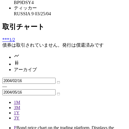
BP9DSY4
ティッカー
RUSSIA 9 03/25/04
取引チャート
***
1/2
債券は取引されていません。発行は償還済みです
アーカイブ
—
1M
3M
1Y
3Y
P
Bond price chart on the trading platform. Displays the