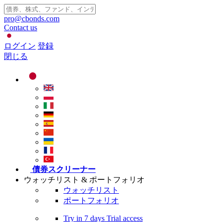
pro@cbonds.com
Contact us
ログイン
登録
閉じる
債券スクリーナー
ウォッチリスト & ポートフォリオ
ウォッチリスト
ポートフォリオ
Try in
7 days
Trial access