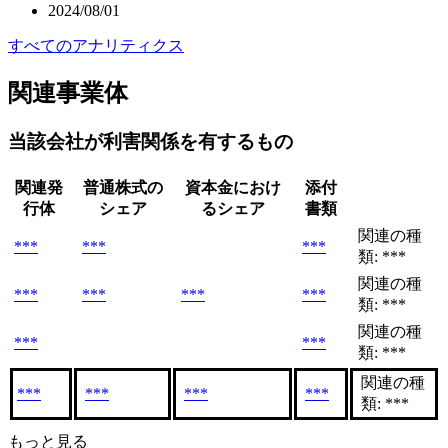
2024/08/01
すべてのアナリティクス
関連事業体
当該会社が利害関係を有するもの
関連発
普通株式の
資本金におけ
添付
行体
シェア
るシェア
書類
関連の種
***
***
***
類: ***
関連の種
***
***
***
***
類: ***
関連の種
***
***
類: ***
関連の種
***
***
***
***
類: ***
もっと見る