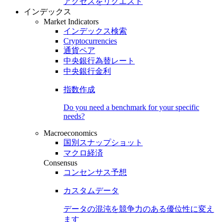
アクセスをリクエスト
インデックス
Market Indicators
インデックス検索
Cryptocurrencies
通貨ペア
中央銀行為替レート
中央銀行金利
指数作成
Do you need a benchmark for your specific
needs?
Macroeconomics
国別スナップショット
マクロ経済
Consensus
コンセンサス予想
カスタムデータ
データの混沌を競争力のある
優位性
に変え
ます