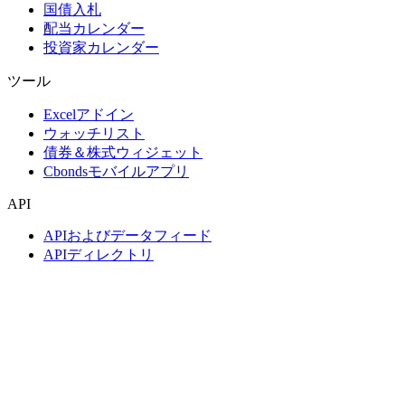
国債入札
配当カレンダー
投資家カレンダー
ツール
Excelアドイン
ウォッチリスト
債券＆株式ウィジェット
Cbondsモバイルアプリ
API
APIおよびデータフィード
APIディレクトリ
インデックス
インデックス検索
国別スナップショット
指数作成
コンセンサス予想
マクロ経済