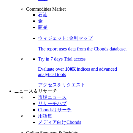
Commodities Market
石油
金
商品
ウィジェット: 金利マップ
The report uses data from the Cbonds database.
Try in
7 days
Trial access
Evaluate over
100K
indices and advanced
analytical tools
アクセスをリクエスト
ニュース＆リサーチ
市場ニュース
リサーチハブ
Cbondsリサーチ
用語集
メディア向けCbonds
Online Seminars & Insights