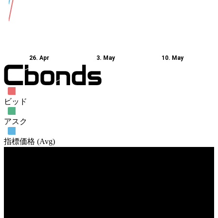
26. Apr
3. May
10. May
ビッド
アスク
指標価格 (Avg)
売買高