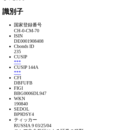
識別子
国家登録番号
CH-0-CM-70
ISIN
DE0001908408
Cbonds ID
235
CUSIP
***
CUSIP 144A
***
CFI
DBFUFB
FIGI
BBG0006DL947
WKN
190840
SEDOL
BP9DSY4
ティッカー
RUSSIA 9 03/25/04