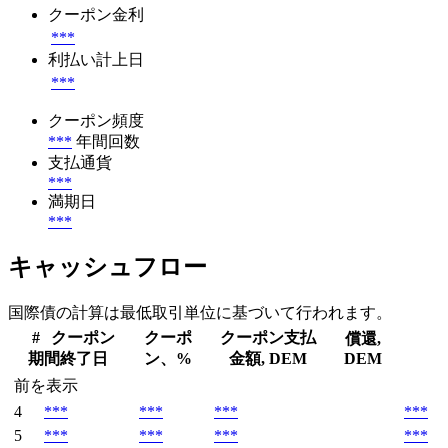
クーポン金利
***
利払い計上日
***
クーポン頻度
***
年間回数
支払通貨
***
満期日
***
キャッシュフロー
国際債の計算は最低取引単位に基づいて行われます。
#
クーポン
クーポ
クーポン支払
償還,
期間終了日
ン、%
金額, DEM
DEM
前を表示
4
***
***
***
***
5
***
***
***
***