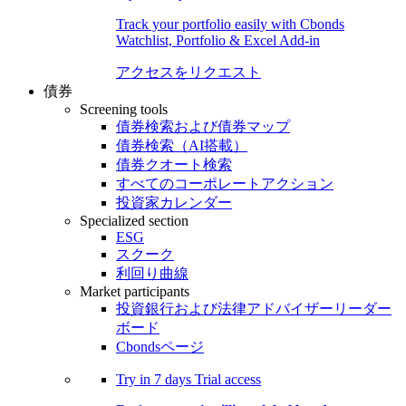
Track your portfolio easily with Cbonds
Watchlist, Portfolio & Excel Add-in
アクセスをリクエスト
債券
Screening tools
債券検索および債券マップ
債券検索（AI搭載）
債券クオート検索
すべてのコーポレートアクション
投資家カレンダー
Specialized section
ESG
スクーク
利回り曲線
Market participants
投資銀行および法律アドバイザーリーダー
ボード
Cbondsページ
Try in
7 days
Trial access