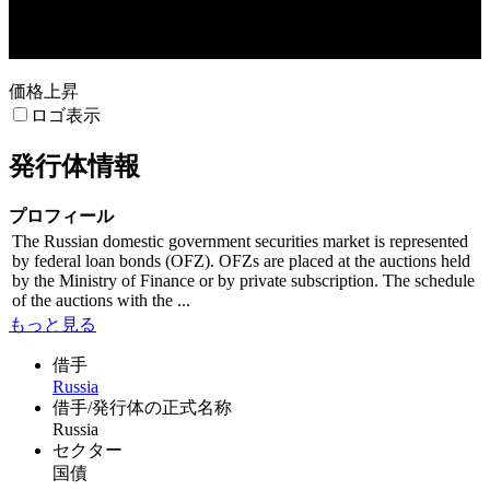
27. Apr
28. Apr
価格上昇
ロゴ表示
発行体情報
プロフィール
The Russian domestic government securities market is represented
by federal loan bonds (OFZ). OFZs are placed at the auctions held
by the Ministry of Finance or by private subscription. The schedule
of the auctions with the ...
もっと見る
借手
Russia
借手/発行体の正式名称
Russia
セクター
国債