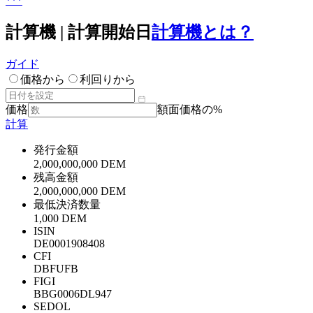
***
計算機 | 計算開始日
計算機とは？
ガイド
価格から
利回りから
価格
額面価格の%
計算
発行金額
2,000,000,000 DEM
残高金額
2,000,000,000 DEM
最低決済数量
1,000 DEM
ISIN
DE0001908408
CFI
DBFUFB
FIGI
BBG0006DL947
SEDOL