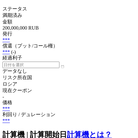
ステータス
満期済み
金額
200,000,000 RUB
発行
***
償還（プット/コール権）
***
(-)
経過利子
データなし
リスク所在国
ロシア
現在クーポン
-
価格
***
利回り / デュレーション
***
計算機 | 計算開始日
計算機とは？