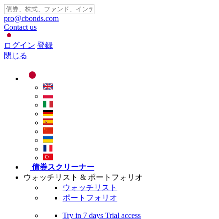
pro@cbonds.com
Contact us
ログイン
登録
閉じる
債券スクリーナー
ウォッチリスト & ポートフォリオ
ウォッチリスト
ポートフォリオ
Try in
7 days
Trial access