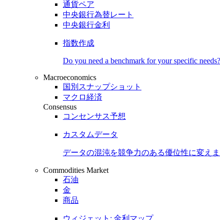
通貨ペア
中央銀行為替レート
中央銀行金利
指数作成
Do you need a benchmark for your specific needs
Macroeconomics
国別スナップショット
マクロ経済
Consensus
コンセンサス予想
カスタムデータ
データの混沌を競争力のある
優位性
に変えま
Commodities Market
石油
金
商品
ウィジェット: 金利マップ