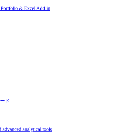
, Portfolio & Excel Add-in
ード
 advanced analytical tools