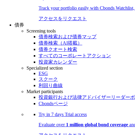
Track your portfolio easily with Cbonds Watchlist
アクセスをリクエスト
債券
Screening tools
債券検索および債券マップ
債券検索（AI搭載）
債券クオート検索
すべてのコーポレートアクション
投資家カレンダー
Specialized section
ESG
スクーク
利回り曲線
Market participants
投資銀行および法律アドバイザーリーダーボ
Cbondsページ
Try in
7 days
Trial access
Evaluate over
1 million global bond coverage
and