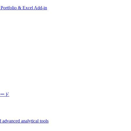
, Portfolio & Excel Add-in
ード
 advanced analytical tools