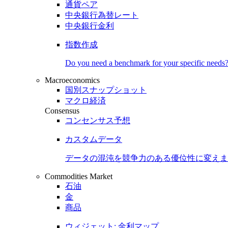
通貨ペア
中央銀行為替レート
中央銀行金利
指数作成
Do you need a benchmark for your specific needs
Macroeconomics
国別スナップショット
マクロ経済
Consensus
コンセンサス予想
カスタムデータ
データの混沌を競争力のある
優位性
に変えま
Commodities Market
石油
金
商品
ウィジェット: 金利マップ