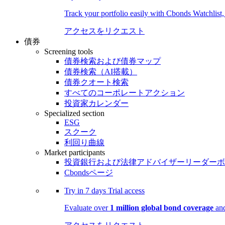
Track your portfolio easily with Cbonds Watchlist
アクセスをリクエスト
債券
Screening tools
債券検索および債券マップ
債券検索（AI搭載）
債券クオート検索
すべてのコーポレートアクション
投資家カレンダー
Specialized section
ESG
スクーク
利回り曲線
Market participants
投資銀行および法律アドバイザーリーダーボ
Cbondsページ
Try in
7 days
Trial access
Evaluate over
1 million global bond coverage
and