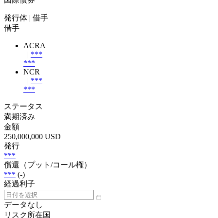
発行体
| 借手
借手
ACRA
|
***
***
NCR
|
***
***
ステータス
満期済み
金額
250,000,000 USD
発行
***
償還（プット/コール権）
***
(-)
経過利子
データなし
リスク所在国