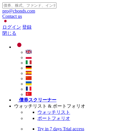
pro@cbonds.com
Contact us
ログイン
登録
閉じる
債券スクリーナー
ウォッチリスト & ポートフォリオ
ウォッチリスト
ポートフォリオ
Try in
7 days
Trial access