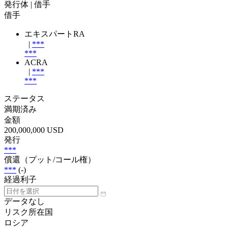
発行体
| 借手
借手
エキスパートRA
|
***
***
ACRA
|
***
***
ステータス
満期済み
金額
200,000,000 USD
発行
***
償還（プット/コール権）
***
(-)
経過利子
データなし
リスク所在国
ロシア