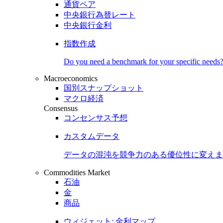
通貨ペア
中央銀行為替レート
中央銀行金利
指数作成
Do you need a benchmark for your specific needs
Macroeconomics
国別スナップショット
マクロ経済
Consensus
コンセンサス予想
カスタムデータ
データの混沌を競争力のある
優位性
に変えま
Commodities Market
石油
金
商品
ウィジェット: 金利マップ