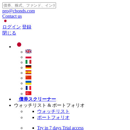
pro@cbonds.com
Contact us
ログイン
登録
閉じる
債券スクリーナー
ウォッチリスト & ポートフォリオ
ウォッチリスト
ポートフォリオ
Try in
7 days
Trial access