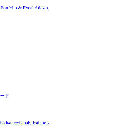
, Portfolio & Excel Add-in
ード
 advanced analytical tools