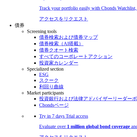
Track your portfolio easily with Cbonds Watchlist
アクセスをリクエスト
債券
Screening tools
債券検索および債券マップ
債券検索（AI搭載）
債券クオート検索
すべてのコーポレートアクション
投資家カレンダー
Specialized section
ESG
スクーク
利回り曲線
Market participants
投資銀行および法律アドバイザーリーダーボ
Cbondsページ
Try in
7 days
Trial access
Evaluate over
1 million global bond coverage
and