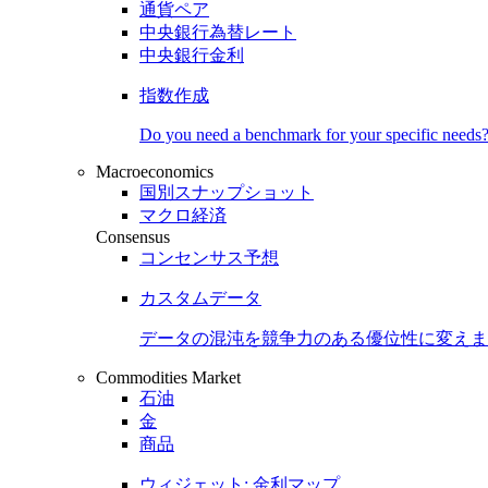
通貨ペア
中央銀行為替レート
中央銀行金利
指数作成
Do you need a benchmark for your specific needs
Macroeconomics
国別スナップショット
マクロ経済
Consensus
コンセンサス予想
カスタムデータ
データの混沌を競争力のある
優位性
に変えま
Commodities Market
石油
金
商品
ウィジェット: 金利マップ