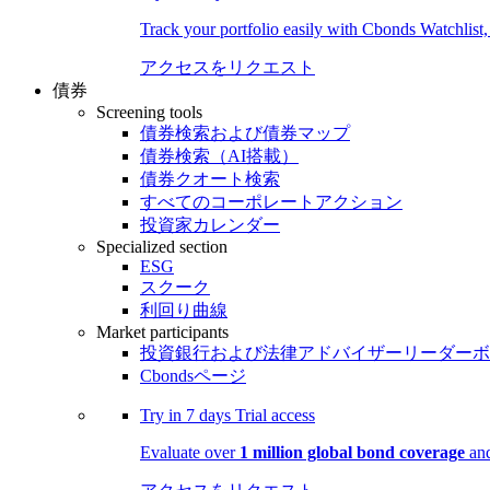
Track your portfolio easily with Cbonds Watchlist
アクセスをリクエスト
債券
Screening tools
債券検索および債券マップ
債券検索（AI搭載）
債券クオート検索
すべてのコーポレートアクション
投資家カレンダー
Specialized section
ESG
スクーク
利回り曲線
Market participants
投資銀行および法律アドバイザーリーダーボ
Cbondsページ
Try in
7 days
Trial access
Evaluate over
1 million global bond coverage
and