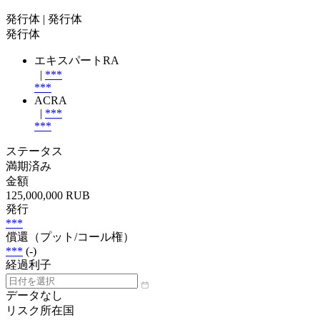
発行体
| 発行体
発行体
エキスパートRA
|
***
***
ACRA
|
***
***
ステータス
満期済み
金額
125,000,000 RUB
発行
***
償還（プット/コール権）
***
(-)
経過利子
データなし
リスク所在国