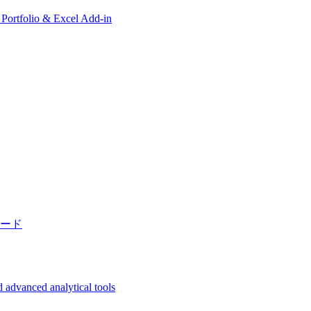
, Portfolio & Excel Add-in
ード
 advanced analytical tools