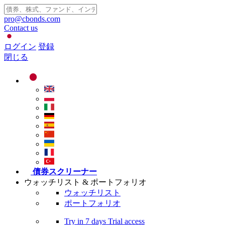
pro@cbonds.com
Contact us
ログイン
登録
閉じる
債券スクリーナー
ウォッチリスト & ポートフォリオ
ウォッチリスト
ポートフォリオ
Try in
7 days
Trial access