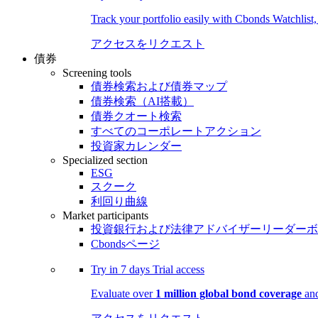
Track your portfolio easily with Cbonds Watchlist
アクセスをリクエスト
債券
Screening tools
債券検索および債券マップ
債券検索（AI搭載）
債券クオート検索
すべてのコーポレートアクション
投資家カレンダー
Specialized section
ESG
スクーク
利回り曲線
Market participants
投資銀行および法律アドバイザーリーダーボ
Cbondsページ
Try in
7 days
Trial access
Evaluate over
1 million global bond coverage
and