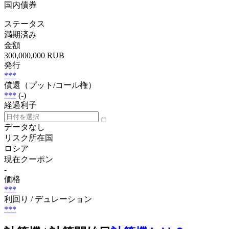
国内債券
ステータス
満期済み
金額
300,000,000 RUB
発行
***
償還（プット/コール権）
***
(-)
経過利子
データなし
リスク所在国
ロシア
現在クーポン
-
価格
***
利回り / デュレーション
***