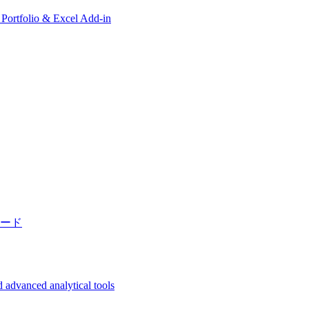
, Portfolio & Excel Add-in
ード
 advanced analytical tools