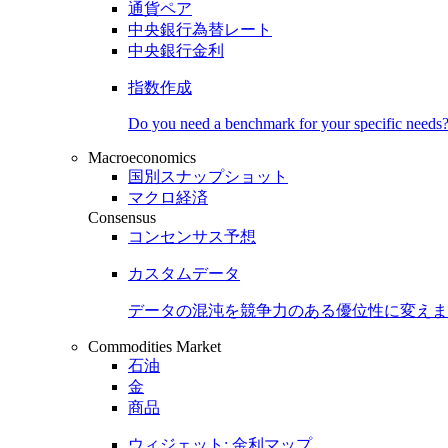
通貨ペア
中央銀行為替レート
中央銀行金利
指数作成
Do you need a benchmark for your specific needs
Macroeconomics
国別スナップショット
マクロ経済
Consensus
コンセンサス予想
カスタムデータ
データの混沌を競争力のある
優位性
に変えま
Commodities Market
石油
金
商品
ウィジェット: 金利マップ