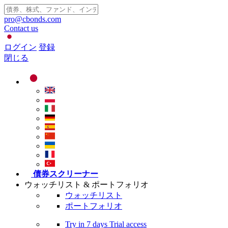
pro@cbonds.com
Contact us
ログイン
登録
閉じる
債券スクリーナー
ウォッチリスト & ポートフォリオ
ウォッチリスト
ポートフォリオ
Try in
7 days
Trial access