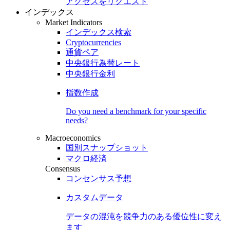
アクセスをリクエスト
インデックス
Market Indicators
インデックス検索
Cryptocurrencies
通貨ペア
中央銀行為替レート
中央銀行金利
指数作成
Do you need a benchmark for your specific
needs?
Macroeconomics
国別スナップショット
マクロ経済
Consensus
コンセンサス予想
カスタムデータ
データの混沌を競争力のある
優位性
に変え
ます