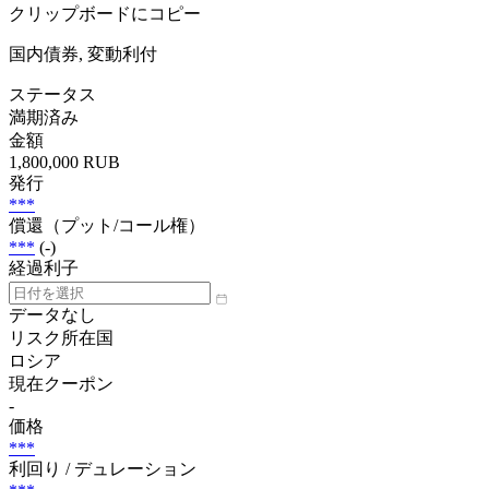
クリップボードにコピー
国内債券, 変動利付
ステータス
満期済み
金額
1,800,000 RUB
発行
***
償還（プット/コール権）
***
(-)
経過利子
データなし
リスク所在国
ロシア
現在クーポン
-
価格
***
利回り / デュレーション