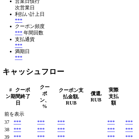
営業日慣行
次営業日
利払い計上日
***
クーポン頻度
***
年間回数
支払通貨
***
満期日
***
キャッシュフロー
クー
#
クーポ
実際
クーポン支
ポ
償還,
ン期間終了
支払
払金額,
RUB
ン、
日
RUB
額
%
前を表示
37
***
***
***
***
***
38
***
***
***
***
***
39
***
***
***
***
***