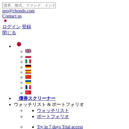
pro@cbonds.com
Contact us
ログイン
登録
閉じる
債券スクリーナー
ウォッチリスト & ポートフォリオ
ウォッチリスト
ポートフォリオ
Try in
7 days
Trial access