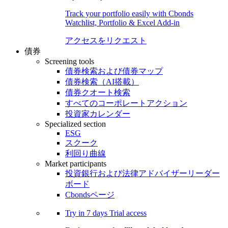
Track your portfolio easily with Cbonds
Watchlist, Portfolio & Excel Add-in
アクセスをリクエスト
債券
Screening tools
債券検索および債券マップ
債券検索（AI搭載）
債券クオート検索
すべてのコーポレートアクション
投資家カレンダー
Specialized section
ESG
スクーク
利回り曲線
Market participants
投資銀行および法律アドバイザーリーダー
ボード
Cbondsページ
Try in
7 days
Trial access