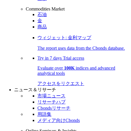
Commodities Market
石油
金
商品
ウィジェット: 金利マップ
The report uses data from the Cbonds database.
Try in
7 days
Trial access
Evaluate over
100K
indices and advanced
analytical tools
アクセスをリクエスト
ニュース＆リサーチ
市場ニュース
リサーチハブ
Cbondsリサーチ
用語集
メディア向けCbonds
Online Seminars & Insights