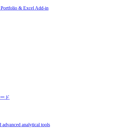
, Portfolio & Excel Add-in
ード
 advanced analytical tools