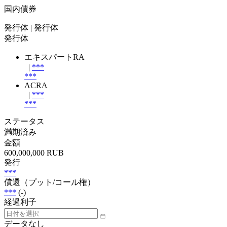
国内債券
発行体
| 発行体
発行体
エキスパートRA
|
***
***
ACRA
|
***
***
ステータス
満期済み
金額
600,000,000 RUB
発行
***
償還（プット/コール権）
***
(-)
経過利子
データなし