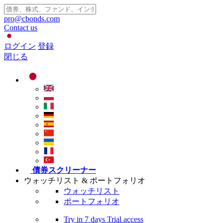
pro@cbonds.com
Contact us
ログイン
登録
閉じる
債券スクリーナー
ウォッチリスト & ポートフォリオ
ウォッチリスト
ポートフォリオ
Try in
7 days
Trial access