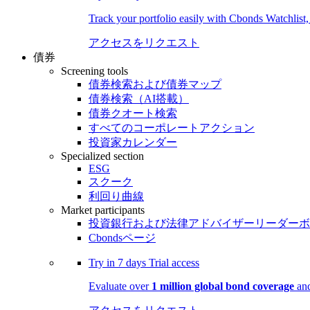
Track your portfolio easily with Cbonds Watchlist
アクセスをリクエスト
債券
Screening tools
債券検索および債券マップ
債券検索（AI搭載）
債券クオート検索
すべてのコーポレートアクション
投資家カレンダー
Specialized section
ESG
スクーク
利回り曲線
Market participants
投資銀行および法律アドバイザーリーダーボ
Cbondsページ
Try in
7 days
Trial access
Evaluate over
1 million global bond coverage
and