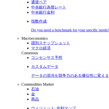
通貨ペア
中央銀行為替レート
中央銀行金利
指数作成
Do you need a benchmark for your specific needs
Macroeconomics
国別スナップショット
マクロ経済
Consensus
コンセンサス予想
カスタムデータ
データの混沌を競争力のある
優位性
に変えま
Commodities Market
石油
金
商品
ウィジェット: 金利マップ