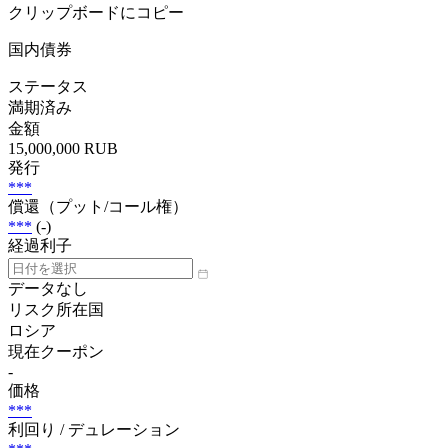
クリップボードにコピー
国内債券
ステータス
満期済み
金額
15,000,000 RUB
発行
***
償還（プット/コール権）
***
(-)
経過利子
データなし
リスク所在国
ロシア
現在クーポン
-
価格
***
利回り / デュレーション