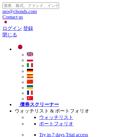
pro@cbonds.com
Contact us
ログイン
登録
閉じる
債券スクリーナー
ウォッチリスト & ポートフォリオ
ウォッチリスト
ポートフォリオ
Try in
7 days
Trial access