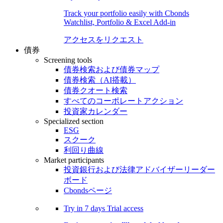
Track your portfolio easily with Cbonds
Watchlist, Portfolio & Excel Add-in
アクセスをリクエスト
債券
Screening tools
債券検索および債券マップ
債券検索（AI搭載）
債券クオート検索
すべてのコーポレートアクション
投資家カレンダー
Specialized section
ESG
スクーク
利回り曲線
Market participants
投資銀行および法律アドバイザーリーダー
ボード
Cbondsページ
Try in
7 days
Trial access