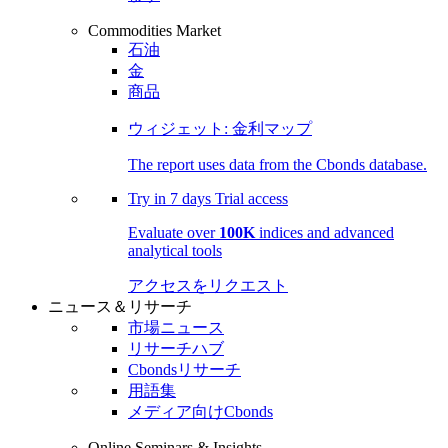
Commodities Market
石油
金
商品
ウィジェット: 金利マップ
The report uses data from the Cbonds database.
Try in
7 days
Trial access
Evaluate over
100K
indices and advanced
analytical tools
アクセスをリクエスト
ニュース＆リサーチ
市場ニュース
リサーチハブ
Cbondsリサーチ
用語集
メディア向けCbonds
Online Seminars & Insights