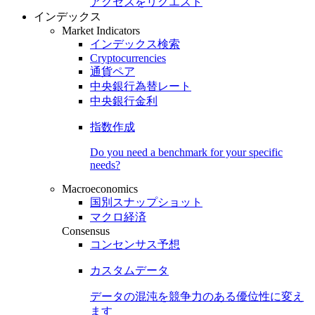
アクセスをリクエスト
インデックス
Market Indicators
インデックス検索
Cryptocurrencies
通貨ペア
中央銀行為替レート
中央銀行金利
指数作成
Do you need a benchmark for your specific
needs?
Macroeconomics
国別スナップショット
マクロ経済
Consensus
コンセンサス予想
カスタムデータ
データの混沌を競争力のある
優位性
に変え
ます