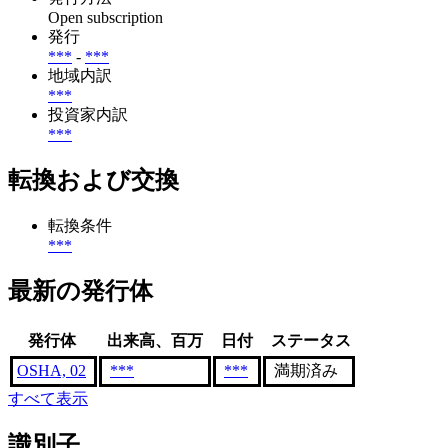
Open subscription
発行
***
-
***
地域内訳
***
投資家内訳
***
転換および交換
転換条件
***
最新の発行体
発行体
出来高、百万
日付
ステータス
OSHA, 02
***
***
満期済み
すべて表示
識別子