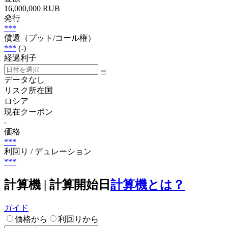
16,000,000 RUB
発行
***
償還（プット/コール権）
***
(-)
経過利子
データなし
リスク所在国
ロシア
現在クーポン
-
価格
***
利回り / デュレーション
***
計算機 | 計算開始日
計算機とは？
ガイド
価格から
利回りから