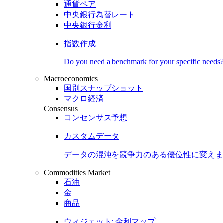
通貨ペア
中央銀行為替レート
中央銀行金利
指数作成
Do you need a benchmark for your specific needs
Macroeconomics
国別スナップショット
マクロ経済
Consensus
コンセンサス予想
カスタムデータ
データの混沌を競争力のある
優位性
に変えま
Commodities Market
石油
金
商品
ウィジェット: 金利マップ