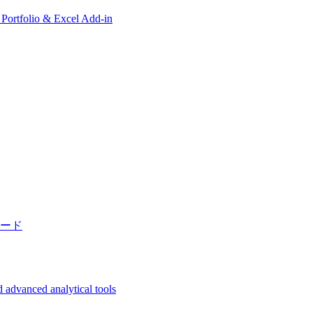
, Portfolio & Excel Add-in
ード
 advanced analytical tools