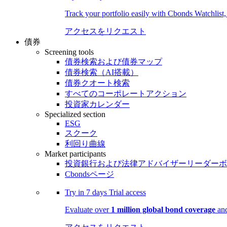
Track your portfolio easily with Cbonds Watchlist
アクセスをリクエスト
債券
Screening tools
債券検索および債券マップ
債券検索（AI搭載）
債券クオート検索
すべてのコーポレートアクション
投資家カレンダー
Specialized section
ESG
スクーク
利回り曲線
Market participants
投資銀行および法律アドバイザーリーダーボ
Cbondsページ
Try in
7 days
Trial access
Evaluate over
1 million global bond coverage
and