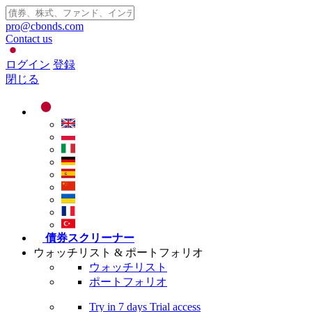
pro@cbonds.com
Contact us
ログイン
登録
閉じる
債券スクリーナー
ウォッチリスト & ポートフォリオ
ウォッチリスト
ポートフォリオ
Try in
7 days
Trial access