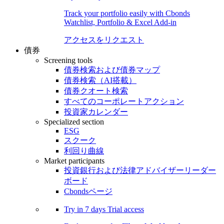
Track your portfolio easily with Cbonds
Watchlist, Portfolio & Excel Add-in
アクセスをリクエスト
債券
Screening tools
債券検索および債券マップ
債券検索（AI搭載）
債券クオート検索
すべてのコーポレートアクション
投資家カレンダー
Specialized section
ESG
スクーク
利回り曲線
Market participants
投資銀行および法律アドバイザーリーダー
ボード
Cbondsページ
Try in
7 days
Trial access