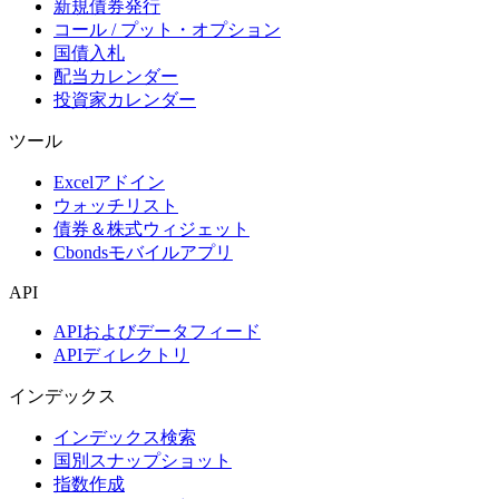
新規債券発行
コール / プット・オプション
国債入札
配当カレンダー
投資家カレンダー
ツール
Excelアドイン
ウォッチリスト
債券＆株式ウィジェット
Cbondsモバイルアプリ
API
APIおよびデータフィード
APIディレクトリ
インデックス
インデックス検索
国別スナップショット
指数作成