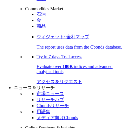
Commodities Market
石油
金
商品
ウィジェット: 金利マップ
The report uses data from the Cbonds database.
Try in
7 days
Trial access
Evaluate over
100K
indices and advanced
analytical tools
アクセスをリクエスト
ニュース＆リサーチ
市場ニュース
リサーチハブ
Cbondsリサーチ
用語集
メディア向けCbonds
Online Seminars & Insights