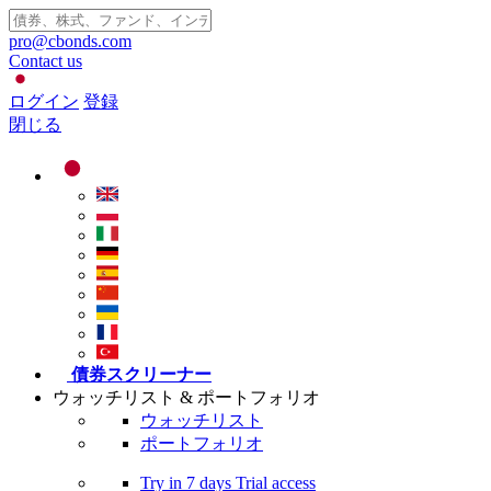
pro@cbonds.com
Contact us
ログイン
登録
閉じる
債券スクリーナー
ウォッチリスト & ポートフォリオ
ウォッチリスト
ポートフォリオ
Try in
7 days
Trial access