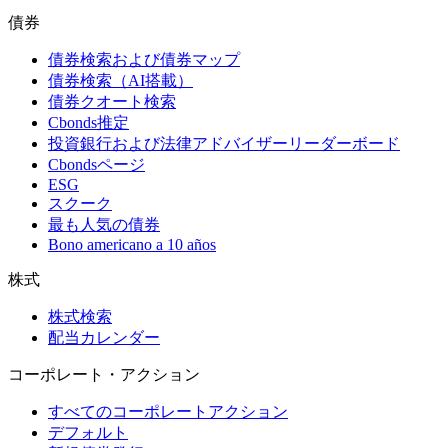
債券
債券検索および債券マップ
債券検索（AI搭載）
債券クオート検索
Cbonds推定
投資銀行および法律アドバイザーリーダーボード
Cbondsページ
ESG
スクーク
最も人気の債券
Bono americano a 10 años
株式
株式検索
配当カレンダー
コーポレート・アクション
すべてのコーポレートアクション
デフォルト