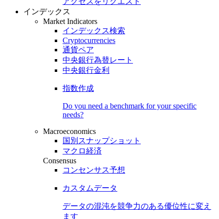
アクセスをリクエスト
インデックス
Market Indicators
インデックス検索
Cryptocurrencies
通貨ペア
中央銀行為替レート
中央銀行金利
指数作成
Do you need a benchmark for your specific
needs?
Macroeconomics
国別スナップショット
マクロ経済
Consensus
コンセンサス予想
カスタムデータ
データの混沌を競争力のある
優位性
に変え
ます