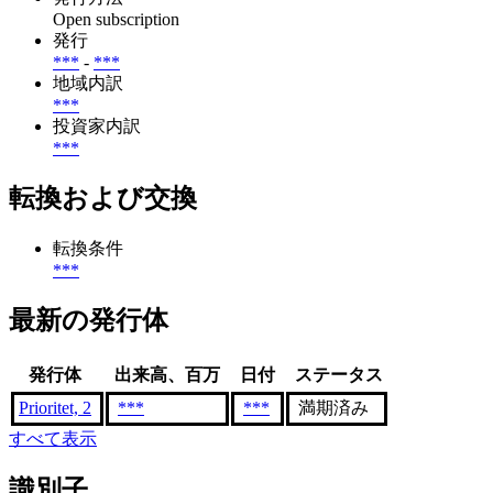
Open subscription
発行
***
-
***
地域内訳
***
投資家内訳
***
転換および交換
転換条件
***
最新の発行体
発行体
出来高、百万
日付
ステータス
Prioritet, 2
***
***
満期済み
すべて表示
識別子