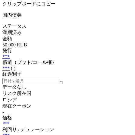
クリップボードにコピー
国内債券
ステータス
満期済み
金額
50,000 RUB
発行
***
償還（プット/コール権）
***
(-)
経過利子
データなし
リスク所在国
ロシア
現在クーポン
-
価格
***
利回り / デュレーション