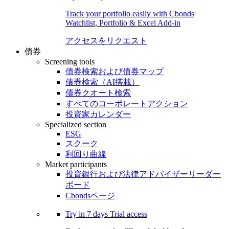
Track your portfolio easily with Cbonds
Watchlist, Portfolio & Excel Add-in
アクセスをリクエスト
債券
Screening tools
債券検索および債券マップ
債券検索（AI搭載）
債券クオート検索
すべてのコーポレートアクション
投資家カレンダー
Specialized section
ESG
スクーク
利回り曲線
Market participants
投資銀行および法律アドバイザーリーダー
ボード
Cbondsページ
Try in
7 days
Trial access