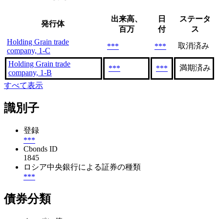
出来高、
日
ステータ
発行体
百万
付
ス
Holding Grain trade
取消済み
***
***
company, 1-C
Holding Grain trade
満期済み
***
***
company, 1-B
すべて表示
識別子
登録
***
Cbonds ID
1845
ロシア中央銀行による証券の種類
***
債券分類