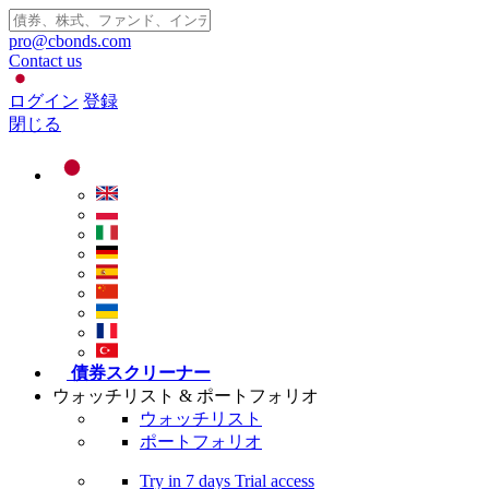
pro@cbonds.com
Contact us
ログイン
登録
閉じる
債券スクリーナー
ウォッチリスト & ポートフォリオ
ウォッチリスト
ポートフォリオ
Try in
7 days
Trial access