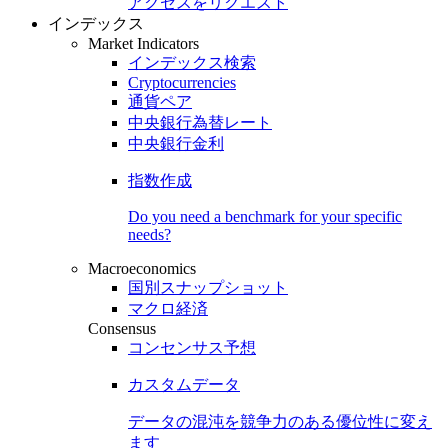
アクセスをリクエスト
インデックス
Market Indicators
インデックス検索
Cryptocurrencies
通貨ペア
中央銀行為替レート
中央銀行金利
指数作成
Do you need a benchmark for your specific
needs?
Macroeconomics
国別スナップショット
マクロ経済
Consensus
コンセンサス予想
カスタムデータ
データの混沌を競争力のある
優位性
に変え
ます