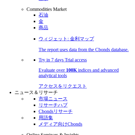
Commodities Market
石油
金
商品
ウィジェット: 金利マップ
The report uses data from the Cbonds database.
Try in
7 days
Trial access
Evaluate over
100K
indices and advanced
analytical tools
アクセスをリクエスト
ニュース＆リサーチ
市場ニュース
リサーチハブ
Cbondsリサーチ
用語集
メディア向けCbonds
Online Seminars & Insights