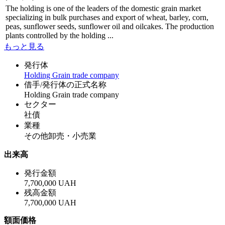
The holding is one of the leaders of the domestic grain market
specializing in bulk purchases and export of wheat, barley, corn,
peas, sunflower seeds, sunflower oil and oilcakes. The production
plants controlled by the holding ...
もっと見る
発行体
Holding Grain trade company
借手/発行体の正式名称
Holding Grain trade company
セクター
社債
業種
その他卸売・小売業
出来高
発行金額
7,700,000 UAH
残高金額
7,700,000 UAH
額面価格