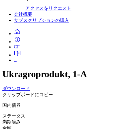
アクセスをリクエスト
会社概要
サブスクリプションの購入
CF
...
Ukragroprodukt, 1-A
ダウンロード
クリップボードにコピー
国内債券
ステータス
満期済み
金額