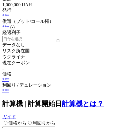
1,000,000 UAH
発行
***
償還（プット/コール権）
***
(-)
経過利子
データなし
リスク所在国
ウクライナ
現在クーポン
-
価格
***
利回り / デュレーション
***
計算機 | 計算開始日
計算機とは？
ガイド
価格から
利回りから