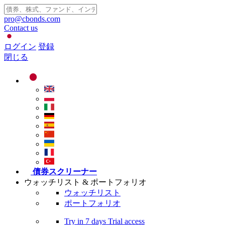
pro@cbonds.com
Contact us
ログイン
登録
閉じる
債券スクリーナー
ウォッチリスト & ポートフォリオ
ウォッチリスト
ポートフォリオ
Try in
7 days
Trial access