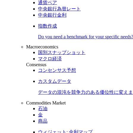
通貨ペア
中央銀行為替レート
中央銀行金利
指数作成
Do you need a benchmark for your specific needs
Macroeconomics
国別スナップショット
マクロ経済
Consensus
コンセンサス予想
カスタムデータ
データの混沌を競争力のある
優位性
に変えま
Commodities Market
石油
金
商品
ウィジェット: 金利マップ