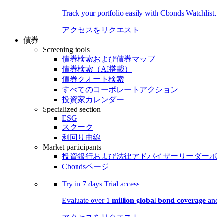
Track your portfolio easily with Cbonds Watchlist
アクセスをリクエスト
債券
Screening tools
債券検索および債券マップ
債券検索（AI搭載）
債券クオート検索
すべてのコーポレートアクション
投資家カレンダー
Specialized section
ESG
スクーク
利回り曲線
Market participants
投資銀行および法律アドバイザーリーダーボ
Cbondsページ
Try in
7 days
Trial access
Evaluate over
1 million global bond coverage
and