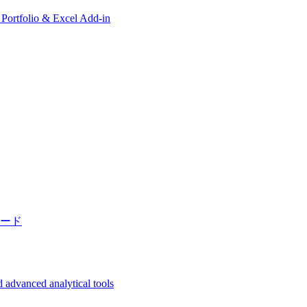
, Portfolio & Excel Add-in
ード
 advanced analytical tools