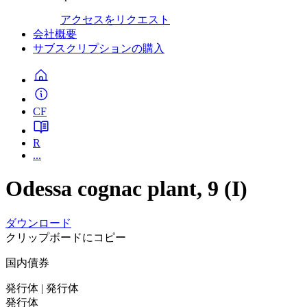
アクセスをリクエスト
会社概要
サブスクリプションの購入
CF
R
...
Odessa cognac plant, 9 (I)
ダウンロード
クリップボードにコピー
国内債券
発行体
| 発行体
発行体