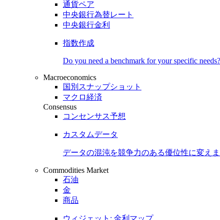
通貨ペア
中央銀行為替レート
中央銀行金利
指数作成
Do you need a benchmark for your specific needs
Macroeconomics
国別スナップショット
マクロ経済
Consensus
コンセンサス予想
カスタムデータ
データの混沌を競争力のある
優位性
に変えま
Commodities Market
石油
金
商品
ウィジェット: 金利マップ