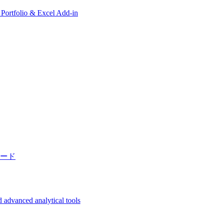
, Portfolio & Excel Add-in
ード
 advanced analytical tools