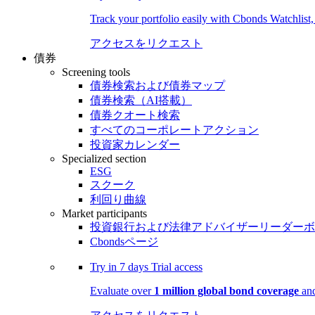
Track your portfolio easily with Cbonds Watchlist
アクセスをリクエスト
債券
Screening tools
債券検索および債券マップ
債券検索（AI搭載）
債券クオート検索
すべてのコーポレートアクション
投資家カレンダー
Specialized section
ESG
スクーク
利回り曲線
Market participants
投資銀行および法律アドバイザーリーダーボ
Cbondsページ
Try in
7 days
Trial access
Evaluate over
1 million global bond coverage
and