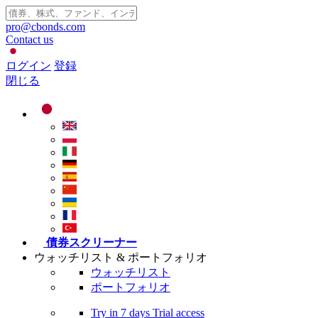
pro@cbonds.com
Contact us
ログイン
登録
閉じる
債券スクリーナー
ウォッチリスト & ポートフォリオ
ウォッチリスト
ポートフォリオ
Try in
7 days
Trial access