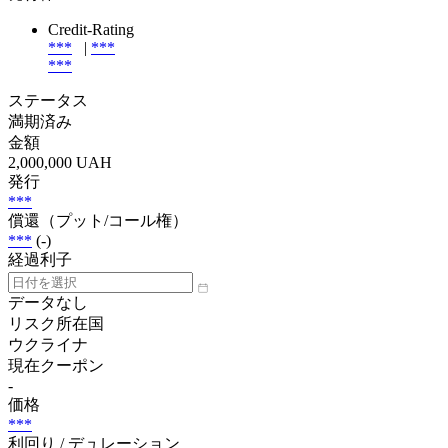
Credit-Rating
***
|
***
***
ステータス
満期済み
金額
2,000,000 UAH
発行
***
償還（プット/コール権）
***
(-)
経過利子
データなし
リスク所在国
ウクライナ
現在クーポン
-
価格
***
利回り / デュレーション