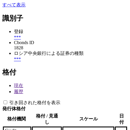
すべて表示
識別子
登録
***
Cbonds ID
1828
ロシア中央銀行による証券の種類
***
格付
現在
履歴
引き回された格付を表示
発行体格付
格付 / 見通
日
格付機関
スケール
し
付