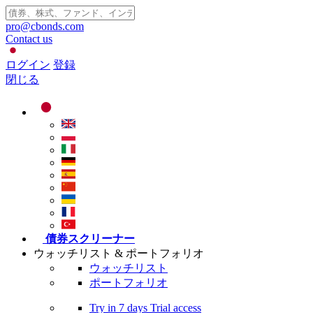
pro@cbonds.com
Contact us
ログイン
登録
閉じる
債券スクリーナー
ウォッチリスト & ポートフォリオ
ウォッチリスト
ポートフォリオ
Try in
7 days
Trial access