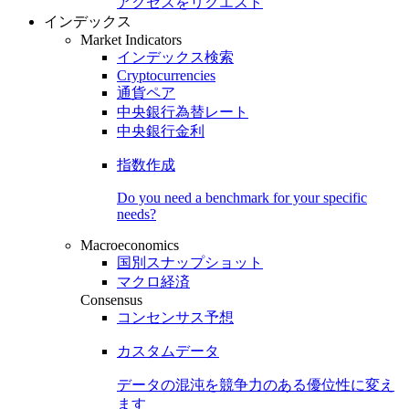
アクセスをリクエスト
インデックス
Market Indicators
インデックス検索
Cryptocurrencies
通貨ペア
中央銀行為替レート
中央銀行金利
指数作成
Do you need a benchmark for your specific
needs?
Macroeconomics
国別スナップショット
マクロ経済
Consensus
コンセンサス予想
カスタムデータ
データの混沌を競争力のある
優位性
に変え
ます