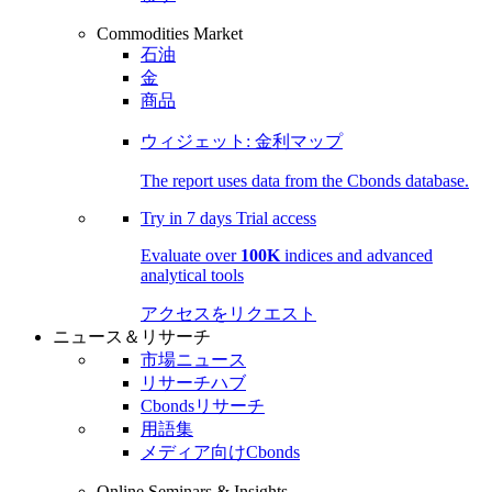
Commodities Market
石油
金
商品
ウィジェット: 金利マップ
The report uses data from the Cbonds database.
Try in
7 days
Trial access
Evaluate over
100K
indices and advanced
analytical tools
アクセスをリクエスト
ニュース＆リサーチ
市場ニュース
リサーチハブ
Cbondsリサーチ
用語集
メディア向けCbonds
Online Seminars & Insights