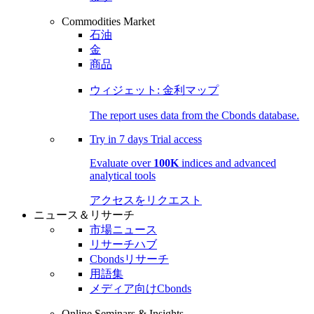
Commodities Market
石油
金
商品
ウィジェット: 金利マップ
The report uses data from the Cbonds database.
Try in
7 days
Trial access
Evaluate over
100K
indices and advanced
analytical tools
アクセスをリクエスト
ニュース＆リサーチ
市場ニュース
リサーチハブ
Cbondsリサーチ
用語集
メディア向けCbonds
Online Seminars & Insights