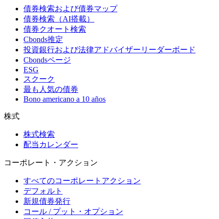
債券検索および債券マップ
債券検索（AI搭載）
債券クオート検索
Cbonds推定
投資銀行および法律アドバイザーリーダーボード
Cbondsページ
ESG
スクーク
最も人気の債券
Bono americano a 10 años
株式
株式検索
配当カレンダー
コーポレート・アクション
すべてのコーポレートアクション
デフォルト
新規債券発行
コール / プット・オプション