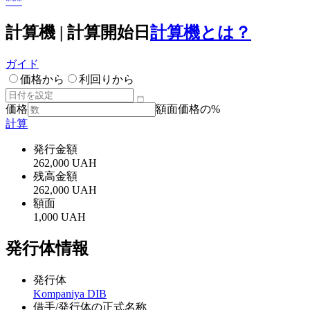
***
計算機 | 計算開始日
計算機とは？
ガイド
価格から
利回りから
価格
額面価格の%
計算
発行金額
262,000 UAH
残高金額
262,000 UAH
額面
1,000 UAH
発行体情報
発行体
Kompaniya DIB
借手/発行体の正式名称