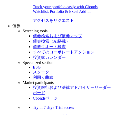
Track your portfolio easily with Cbonds
Watchlist, Portfolio & Excel Add-in
アクセスをリクエスト
債券
Screening tools
債券検索および債券マップ
債券検索（AI搭載）
債券クオート検索
すべてのコーポレートアクション
投資家カレンダー
Specialized section
ESG
スクーク
利回り曲線
Market participants
投資銀行および法律アドバイザーリーダー
ボード
Cbondsページ
Try in
7 days
Trial access