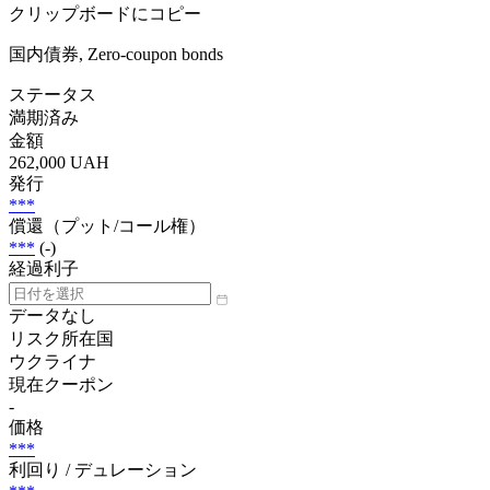
クリップボードにコピー
国内債券, Zero-coupon bonds
ステータス
満期済み
金額
262,000 UAH
発行
***
償還（プット/コール権）
***
(-)
経過利子
データなし
リスク所在国
ウクライナ
現在クーポン
-
価格
***
利回り / デュレーション