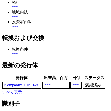
発行
***
地域内訳
***
投資家内訳
***
転換および交換
転換条件
***
最新の発行体
発行体
出来高、百万
日付
ステータス
Kompaniya DIB, 1-A
***
***
満期済み
すべて表示
識別子