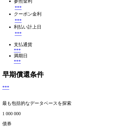
参照金利
***
クーポン金利
***
利払い計上日
***
支払通貨
***
満期日
***
早期償還条件
***
最も包括的なデータベースを探索
1 000 000
債券