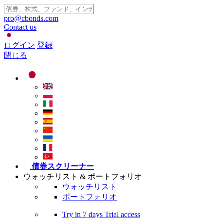
pro@cbonds.com
Contact us
ログイン
登録
閉じる
債券スクリーナー
ウォッチリスト & ポートフォリオ
ウォッチリスト
ポートフォリオ
Try in
7 days
Trial access