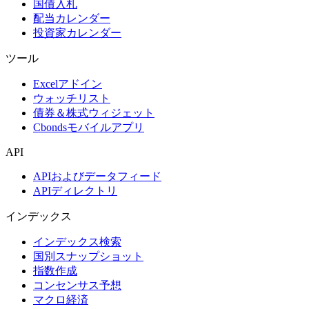
国債入札
配当カレンダー
投資家カレンダー
ツール
Excelアドイン
ウォッチリスト
債券＆株式ウィジェット
Cbondsモバイルアプリ
API
APIおよびデータフィード
APIディレクトリ
インデックス
インデックス検索
国別スナップショット
指数作成
コンセンサス予想
マクロ経済