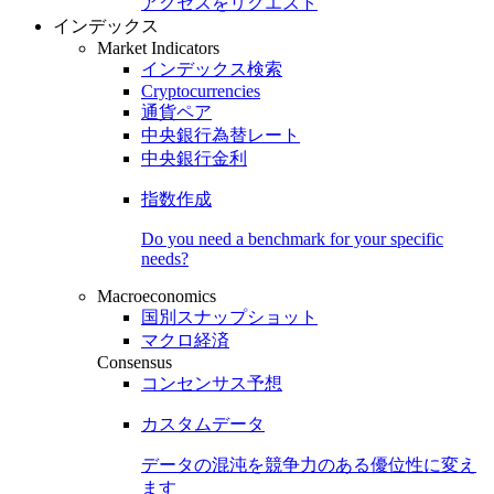
アクセスをリクエスト
インデックス
Market Indicators
インデックス検索
Cryptocurrencies
通貨ペア
中央銀行為替レート
中央銀行金利
指数作成
Do you need a benchmark for your specific
needs?
Macroeconomics
国別スナップショット
マクロ経済
Consensus
コンセンサス予想
カスタムデータ
データの混沌を競争力のある
優位性
に変え
ます