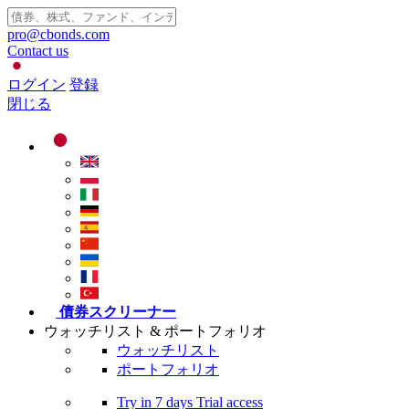
pro@cbonds.com
Contact us
ログイン
登録
閉じる
債券スクリーナー
ウォッチリスト & ポートフォリオ
ウォッチリスト
ポートフォリオ
Try in
7 days
Trial access