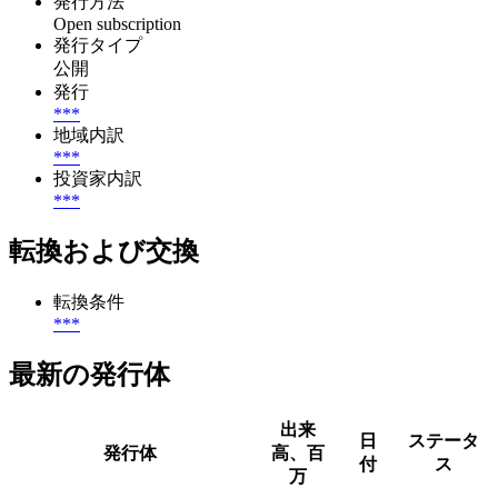
発行方法
Open subscription
発行タイプ
公開
発行
***
地域内訳
***
投資家内訳
***
転換および交換
転換条件
***
最新の発行体
出来
日
ステータ
発行体
高、百
付
ス
万