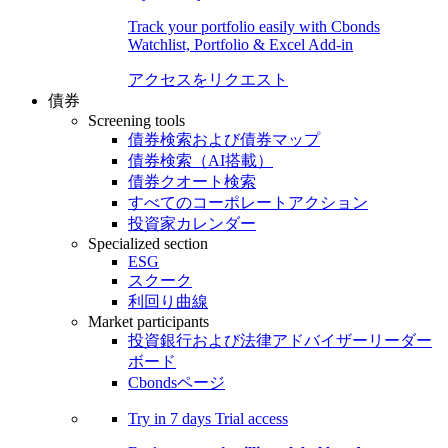
Track your portfolio easily with Cbonds
Watchlist, Portfolio & Excel Add-in
アクセスをリクエスト
債券
Screening tools
債券検索および債券マップ
債券検索（AI搭載）
債券クオート検索
すべてのコーポレートアクション
投資家カレンダー
Specialized section
ESG
スクーク
利回り曲線
Market participants
投資銀行および法律アドバイザーリーダー
ボード
Cbondsページ
Try in
7 days
Trial access