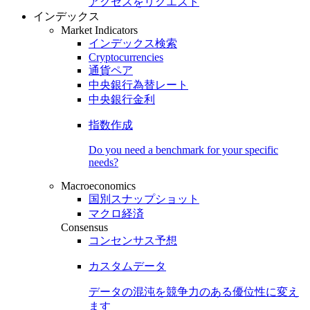
アクセスをリクエスト
インデックス
Market Indicators
インデックス検索
Cryptocurrencies
通貨ペア
中央銀行為替レート
中央銀行金利
指数作成
Do you need a benchmark for your specific
needs?
Macroeconomics
国別スナップショット
マクロ経済
Consensus
コンセンサス予想
カスタムデータ
データの混沌を競争力のある
優位性
に変え
ます