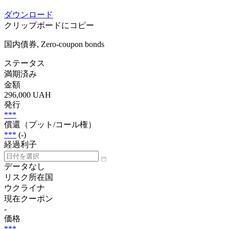
ダウンロード
クリップボードにコピー
国内債券, Zero-coupon bonds
ステータス
満期済み
金額
296,000 UAH
発行
***
償還（プット/コール権）
***
(-)
経過利子
データなし
リスク所在国
ウクライナ
現在クーポン
-
価格
***