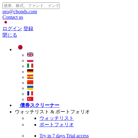
pro@cbonds.com
Contact us
ログイン
登録
閉じる
債券スクリーナー
ウォッチリスト & ポートフォリオ
ウォッチリスト
ポートフォリオ
Try in
7 days
Trial access