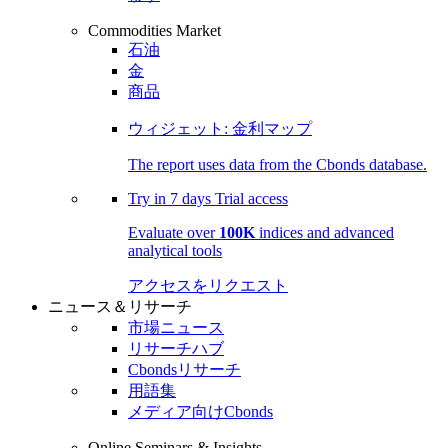
Commodities Market
石油
金
商品
ウィジェット: 金利マップ
The report uses data from the Cbonds database.
Try in
7 days
Trial access
Evaluate over
100K
indices and advanced
analytical tools
アクセスをリクエスト
ニュース＆リサーチ
市場ニュース
リサーチハブ
Cbondsリサーチ
用語集
メディア向けCbonds
Online Seminars & Insights