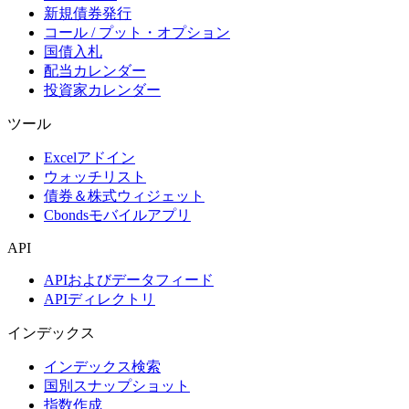
新規債券発行
コール / プット・オプション
国債入札
配当カレンダー
投資家カレンダー
ツール
Excelアドイン
ウォッチリスト
債券＆株式ウィジェット
Cbondsモバイルアプリ
API
APIおよびデータフィード
APIディレクトリ
インデックス
インデックス検索
国別スナップショット
指数作成