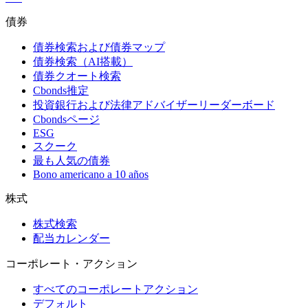
債券
債券検索および債券マップ
債券検索（AI搭載）
債券クオート検索
Cbonds推定
投資銀行および法律アドバイザーリーダーボード
Cbondsページ
ESG
スクーク
最も人気の債券
Bono americano a 10 años
株式
株式検索
配当カレンダー
コーポレート・アクション
すべてのコーポレートアクション
デフォルト