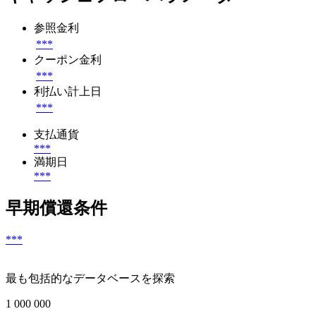
参照金利
***
クーポン金利
***
利払い計上日
***
支払通貨
***
満期日
***
早期償還条件
***
最も包括的なデータベースを探索
1 000 000