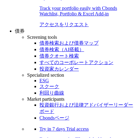
Track your portfolio easily with Cbonds
Watchlist, Portfolio & Excel Add-in
アクセスをリクエスト
債券
Screening tools
債券検索および債券マップ
債券検索（AI搭載）
債券クオート検索
すべてのコーポレートアクション
投資家カレンダー
Specialized section
ESG
スクーク
利回り曲線
Market participants
投資銀行および法律アドバイザーリーダー
ボード
Cbondsページ
Try in
7 days
Trial access