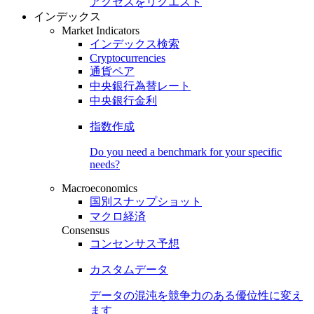
アクセスをリクエスト
インデックス
Market Indicators
インデックス検索
Cryptocurrencies
通貨ペア
中央銀行為替レート
中央銀行金利
指数作成
Do you need a benchmark for your specific
needs?
Macroeconomics
国別スナップショット
マクロ経済
Consensus
コンセンサス予想
カスタムデータ
データの混沌を競争力のある
優位性
に変え
ます