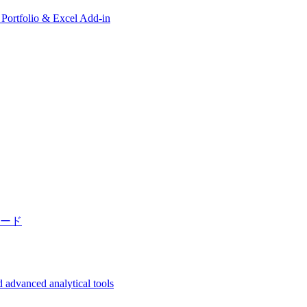
, Portfolio & Excel Add-in
ード
 advanced analytical tools