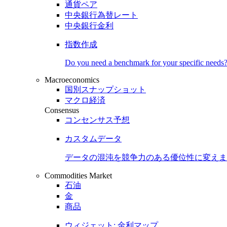
通貨ペア
中央銀行為替レート
中央銀行金利
指数作成
Do you need a benchmark for your specific needs
Macroeconomics
国別スナップショット
マクロ経済
Consensus
コンセンサス予想
カスタムデータ
データの混沌を競争力のある
優位性
に変えま
Commodities Market
石油
金
商品
ウィジェット: 金利マップ