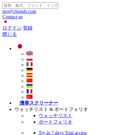
pro@cbonds.com
Contact us
ログイン
登録
閉じる
債券スクリーナー
ウォッチリスト & ポートフォリオ
ウォッチリスト
ポートフォリオ
Try in
7 days
Trial access