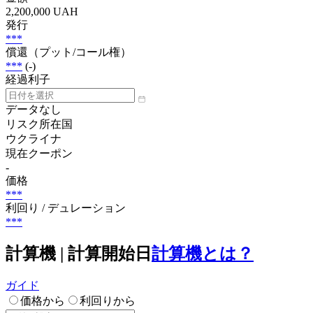
2,200,000 UAH
発行
***
償還（プット/コール権）
***
(-)
経過利子
データなし
リスク所在国
ウクライナ
現在クーポン
-
価格
***
利回り / デュレーション
***
計算機 | 計算開始日
計算機とは？
ガイド
価格から
利回りから