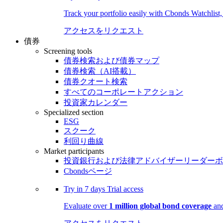
Track your portfolio easily with Cbonds Watchlist
アクセスをリクエスト
債券
Screening tools
債券検索および債券マップ
債券検索（AI搭載）
債券クオート検索
すべてのコーポレートアクション
投資家カレンダー
Specialized section
ESG
スクーク
利回り曲線
Market participants
投資銀行および法律アドバイザーリーダーボ
Cbondsページ
Try in
7 days
Trial access
Evaluate over
1 million global bond coverage
and