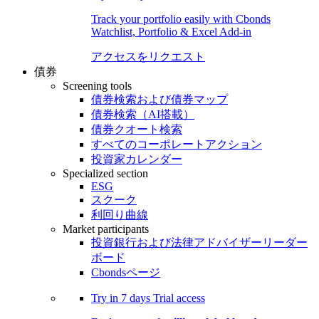
Track your portfolio easily with Cbonds
Watchlist, Portfolio & Excel Add-in
アクセスをリクエスト
債券
Screening tools
債券検索および債券マップ
債券検索（AI搭載）
債券クオート検索
すべてのコーポレートアクション
投資家カレンダー
Specialized section
ESG
スクーク
利回り曲線
Market participants
投資銀行および法律アドバイザーリーダー
ボード
Cbondsページ
Try in
7 days
Trial access