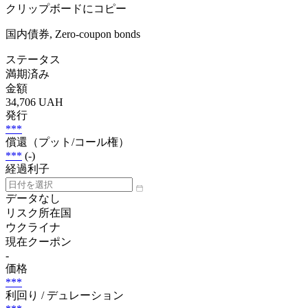
クリップボードにコピー
国内債券, Zero-coupon bonds
ステータス
満期済み
金額
34,706 UAH
発行
***
償還（プット/コール権）
***
(-)
経過利子
データなし
リスク所在国
ウクライナ
現在クーポン
-
価格
***
利回り / デュレーション