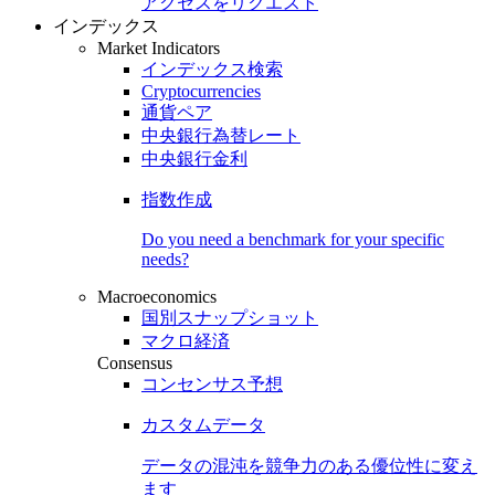
アクセスをリクエスト
インデックス
Market Indicators
インデックス検索
Cryptocurrencies
通貨ペア
中央銀行為替レート
中央銀行金利
指数作成
Do you need a benchmark for your specific
needs?
Macroeconomics
国別スナップショット
マクロ経済
Consensus
コンセンサス予想
カスタムデータ
データの混沌を競争力のある
優位性
に変え
ます