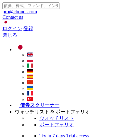
pro@cbonds.com
Contact us
ログイン
登録
閉じる
債券スクリーナー
ウォッチリスト & ポートフォリオ
ウォッチリスト
ポートフォリオ
Try in
7 days
Trial access