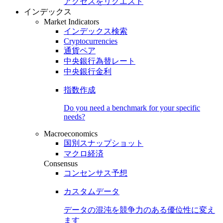
アクセスをリクエスト
インデックス
Market Indicators
インデックス検索
Cryptocurrencies
通貨ペア
中央銀行為替レート
中央銀行金利
指数作成
Do you need a benchmark for your specific
needs?
Macroeconomics
国別スナップショット
マクロ経済
Consensus
コンセンサス予想
カスタムデータ
データの混沌を競争力のある
優位性
に変え
ます