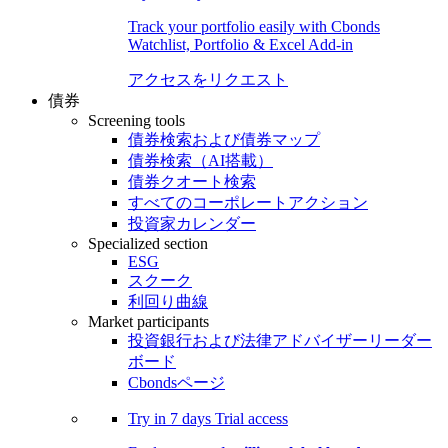
Track your portfolio easily with Cbonds
Watchlist, Portfolio & Excel Add-in
アクセスをリクエスト
債券
Screening tools
債券検索および債券マップ
債券検索（AI搭載）
債券クオート検索
すべてのコーポレートアクション
投資家カレンダー
Specialized section
ESG
スクーク
利回り曲線
Market participants
投資銀行および法律アドバイザーリーダー
ボード
Cbondsページ
Try in
7 days
Trial access