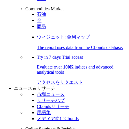
Commodities Market
石油
金
商品
ウィジェット: 金利マップ
The report uses data from the Cbonds database.
Try in
7 days
Trial access
Evaluate over
100K
indices and advanced
analytical tools
アクセスをリクエスト
ニュース＆リサーチ
市場ニュース
リサーチハブ
Cbondsリサーチ
用語集
メディア向けCbonds
Online Seminars & Insights