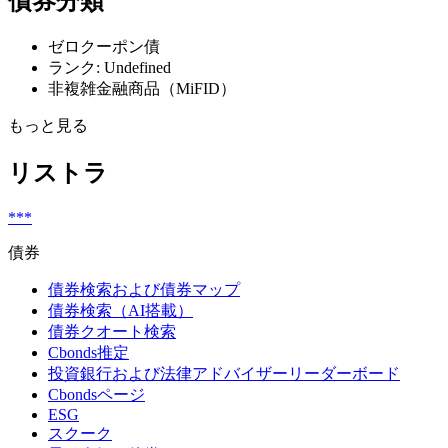
債券分類
ゼロクーポン債
ランク: Undefined
非複雑金融商品（MiFID）
もっと見る
リストラ
***
債券
債券検索および債券マップ
債券検索（AI搭載）
債券クオート検索
Cbonds推定
投資銀行および法律アドバイザーリーダーボード
Cbondsページ
ESG
スクーク