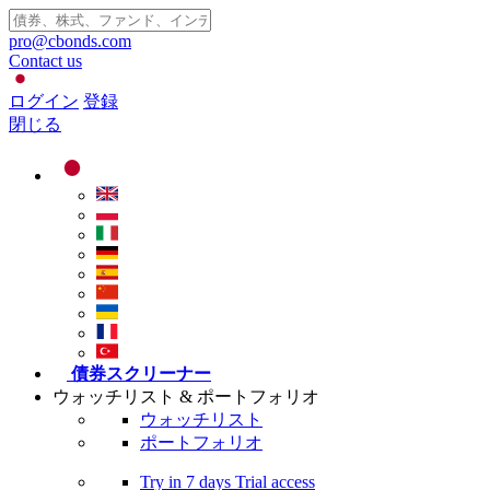
pro@cbonds.com
Contact us
ログイン
登録
閉じる
債券スクリーナー
ウォッチリスト & ポートフォリオ
ウォッチリスト
ポートフォリオ
Try in
7 days
Trial access