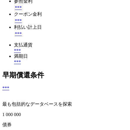
参照金利
***
クーポン金利
***
利払い計上日
***
支払通貨
***
満期日
***
早期償還条件
***
最も包括的なデータベースを探索
1 000 000
債券