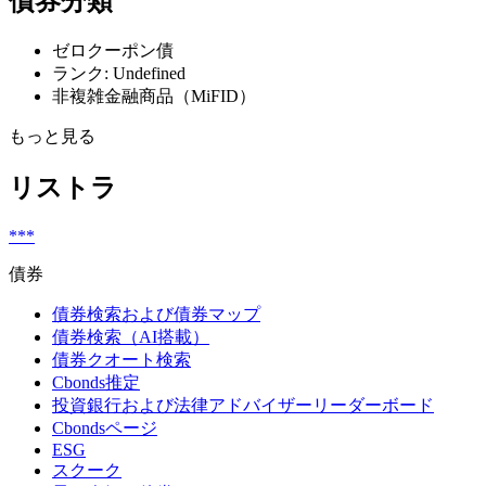
債券分類
ゼロクーポン債
ランク: Undefined
非複雑金融商品（MiFID）
もっと見る
リストラ
***
債券
債券検索および債券マップ
債券検索（AI搭載）
債券クオート検索
Cbonds推定
投資銀行および法律アドバイザーリーダーボード
Cbondsページ
ESG
スクーク