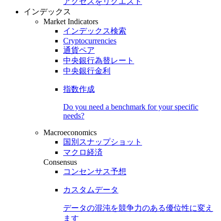
アクセスをリクエスト
インデックス
Market Indicators
インデックス検索
Cryptocurrencies
通貨ペア
中央銀行為替レート
中央銀行金利
指数作成
Do you need a benchmark for your specific
needs?
Macroeconomics
国別スナップショット
マクロ経済
Consensus
コンセンサス予想
カスタムデータ
データの混沌を競争力のある
優位性
に変え
ます