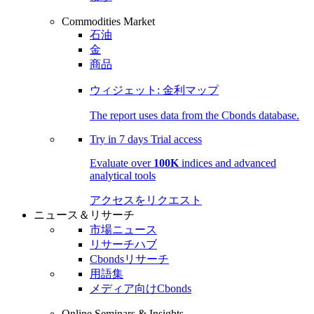
Commodities Market
石油
金
商品
ウィジェット: 金利マップ
The report uses data from the Cbonds database.
Try in
7 days
Trial access
Evaluate over
100K
indices and advanced
analytical tools
アクセスをリクエスト
ニュース＆リサーチ
市場ニュース
リサーチハブ
Cbondsリサーチ
用語集
メディア向けCbonds
Online Seminars & Insights