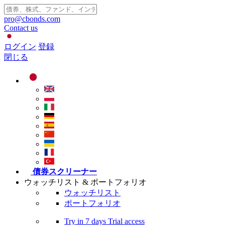
pro@cbonds.com
Contact us
ログイン
登録
閉じる
債券スクリーナー
ウォッチリスト & ポートフォリオ
ウォッチリスト
ポートフォリオ
Try in
7 days
Trial access