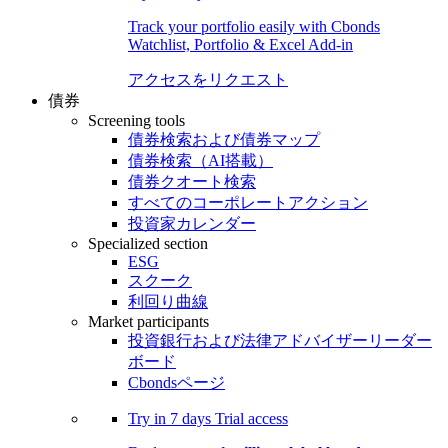
Track your portfolio easily with Cbonds
Watchlist, Portfolio & Excel Add-in
アクセスをリクエスト
債券
Screening tools
債券検索および債券マップ
債券検索（AI搭載）
債券クオート検索
すべてのコーポレートアクション
投資家カレンダー
Specialized section
ESG
スクーク
利回り曲線
Market participants
投資銀行および法律アドバイザーリーダー
ボード
Cbondsページ
Try in
7 days
Trial access