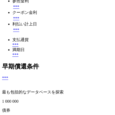
参照金利
***
クーポン金利
***
利払い計上日
***
支払通貨
***
満期日
***
早期償還条件
***
最も包括的なデータベースを探索
1 000 000
債券