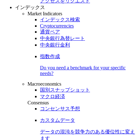
アクセスをリクエスト
インデックス
Market Indicators
インデックス検索
Cryptocurrencies
通貨ペア
中央銀行為替レート
中央銀行金利
指数作成
Do you need a benchmark for your specific
needs?
Macroeconomics
国別スナップショット
マクロ経済
Consensus
コンセンサス予想
カスタムデータ
データの混沌を競争力のある
優位性
に変え
ます