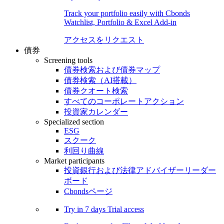
Track your portfolio easily with Cbonds
Watchlist, Portfolio & Excel Add-in
アクセスをリクエスト
債券
Screening tools
債券検索および債券マップ
債券検索（AI搭載）
債券クオート検索
すべてのコーポレートアクション
投資家カレンダー
Specialized section
ESG
スクーク
利回り曲線
Market participants
投資銀行および法律アドバイザーリーダー
ボード
Cbondsページ
Try in
7 days
Trial access