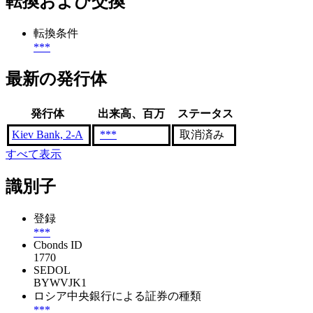
転換および交換
転換条件
***
最新の発行体
発行体
出来高、百万
ステータス
Kiev Bank, 2-A
***
取消済み
すべて表示
識別子
登録
***
Cbonds ID
1770
SEDOL
BYWVJK1
ロシア中央銀行による証券の種類
***