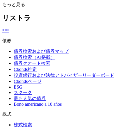
もっと見る
リストラ
***
債券
債券検索および債券マップ
債券検索（AI搭載）
債券クオート検索
Cbonds推定
投資銀行および法律アドバイザーリーダーボード
Cbondsページ
ESG
スクーク
最も人気の債券
Bono americano a 10 años
株式
株式検索