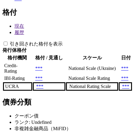
格付
現在
履歴
引き回された格付を表示
発行体格付
格付機関
格付 / 見通し
スケール
日付
Credit-
***
National Scale (Ukraine)
***
Rating
IBI-Rating
***
National Scale Rating
***
UCRA
***
National Rating Scale
***
債券分類
クーポン債
ランク: Undefined
非複雑金融商品（MiFID）