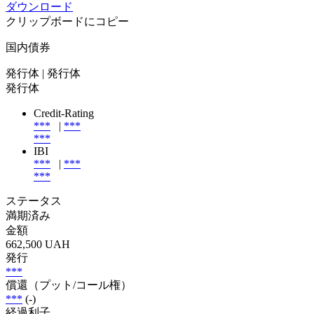
ダウンロード
クリップボードにコピー
国内債券
発行体
| 発行体
発行体
Credit-Rating
***
|
***
***
IBI
***
|
***
***
ステータス
満期済み
金額
662,500 UAH
発行
***
償還（プット/コール権）
***
(-)
経過利子