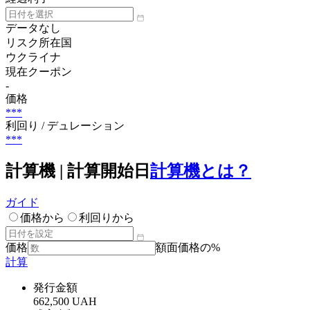
データなし
リスク所在国
ウクライナ
現在クーポン
-
価格
***
利回り / デュレーション
***
計算機 | 計算開始日
計算機とは？
ガイド
価格から
利回りから
価格
額面価格の%
計算
発行金額
662,500 UAH