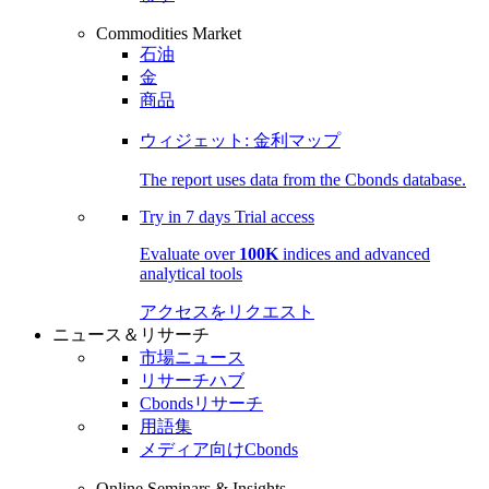
Commodities Market
石油
金
商品
ウィジェット: 金利マップ
The report uses data from the Cbonds database.
Try in
7 days
Trial access
Evaluate over
100K
indices and advanced
analytical tools
アクセスをリクエスト
ニュース＆リサーチ
市場ニュース
リサーチハブ
Cbondsリサーチ
用語集
メディア向けCbonds
Online Seminars & Insights