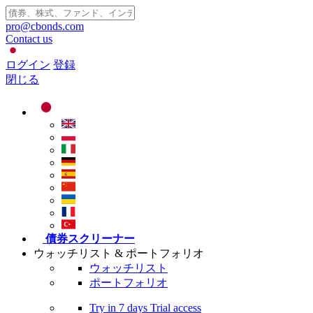
pro@cbonds.com
Contact us
ログイン
登録
閉じる
債券スクリーナー
ウォッチリスト & ポートフォリオ
ウォッチリスト
ポートフォリオ
Try in
7 days
Trial access