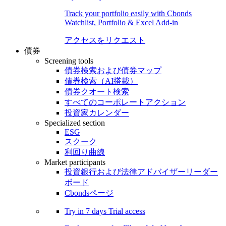
Track your portfolio easily with Cbonds
Watchlist, Portfolio & Excel Add-in
アクセスをリクエスト
債券
Screening tools
債券検索および債券マップ
債券検索（AI搭載）
債券クオート検索
すべてのコーポレートアクション
投資家カレンダー
Specialized section
ESG
スクーク
利回り曲線
Market participants
投資銀行および法律アドバイザーリーダー
ボード
Cbondsページ
Try in
7 days
Trial access