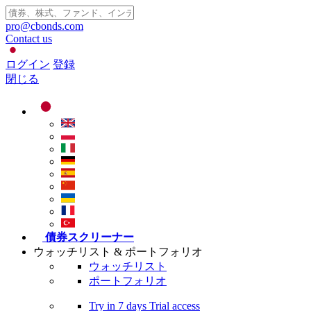
pro@cbonds.com
Contact us
ログイン
登録
閉じる
債券スクリーナー
ウォッチリスト & ポートフォリオ
ウォッチリスト
ポートフォリオ
Try in
7 days
Trial access