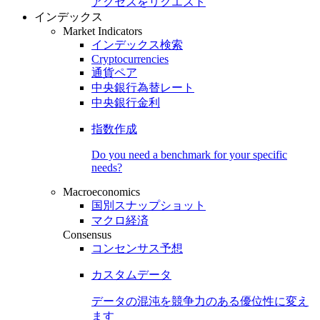
アクセスをリクエスト
インデックス
Market Indicators
インデックス検索
Cryptocurrencies
通貨ペア
中央銀行為替レート
中央銀行金利
指数作成
Do you need a benchmark for your specific
needs?
Macroeconomics
国別スナップショット
マクロ経済
Consensus
コンセンサス予想
カスタムデータ
データの混沌を競争力のある
優位性
に変え
ます