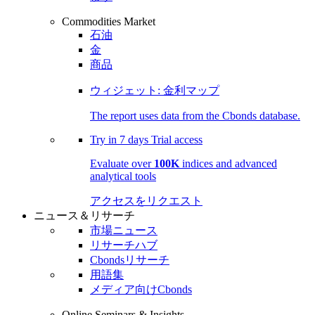
Commodities Market
石油
金
商品
ウィジェット: 金利マップ
The report uses data from the Cbonds database.
Try in
7 days
Trial access
Evaluate over
100K
indices and advanced
analytical tools
アクセスをリクエスト
ニュース＆リサーチ
市場ニュース
リサーチハブ
Cbondsリサーチ
用語集
メディア向けCbonds
Online Seminars & Insights