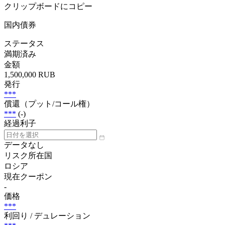
クリップボードにコピー
国内債券
ステータス
満期済み
金額
1,500,000 RUB
発行
***
償還（プット/コール権）
***
(-)
経過利子
データなし
リスク所在国
ロシア
現在クーポン
-
価格
***
利回り / デュレーション