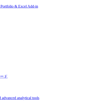
, Portfolio & Excel Add-in
ード
 advanced analytical tools