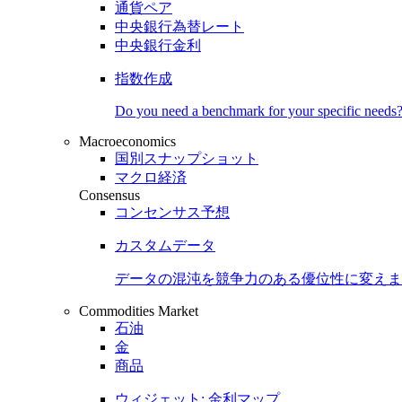
通貨ペア
中央銀行為替レート
中央銀行金利
指数作成
Do you need a benchmark for your specific needs
Macroeconomics
国別スナップショット
マクロ経済
Consensus
コンセンサス予想
カスタムデータ
データの混沌を競争力のある
優位性
に変えま
Commodities Market
石油
金
商品
ウィジェット: 金利マップ