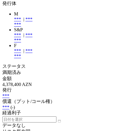
発行体
M
***
|
***
***
S&P
***
|
***
***
F
***
|
***
***
ステータス
満期済み
金額
4,378,400 AZN
発行
***
償還（プット/コール権）
***
(-)
経過利子
データなし