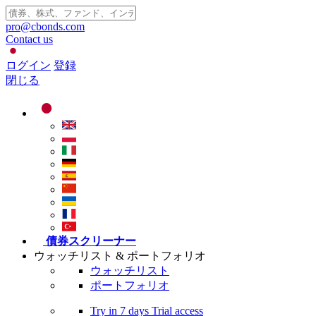
pro@cbonds.com
Contact us
ログイン
登録
閉じる
債券スクリーナー
ウォッチリスト & ポートフォリオ
ウォッチリスト
ポートフォリオ
Try in
7 days
Trial access