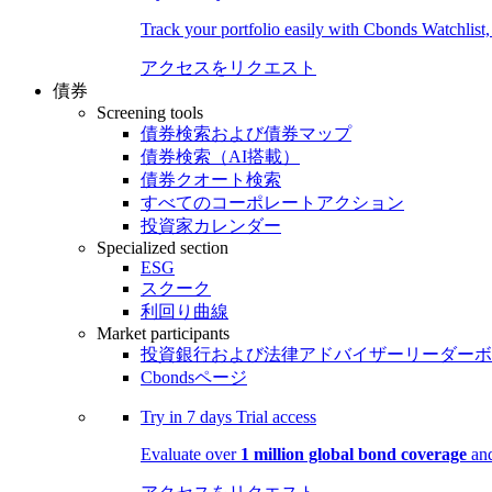
Track your portfolio easily with Cbonds Watchlist
アクセスをリクエスト
債券
Screening tools
債券検索および債券マップ
債券検索（AI搭載）
債券クオート検索
すべてのコーポレートアクション
投資家カレンダー
Specialized section
ESG
スクーク
利回り曲線
Market participants
投資銀行および法律アドバイザーリーダーボ
Cbondsページ
Try in
7 days
Trial access
Evaluate over
1 million global bond coverage
and