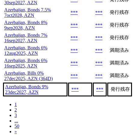
30sep2027, AZN
Azerbaijan, Bonds 7.5%
発行残存
***
***
7oct2028, AZN
Azerbaijan, Bonds 8%
発行残存
***
***
9sep2028, AZN
Azerbaijan, Bonds 7%
発行残存
***
***
16sep2027, AZN
Azerbaijan, Bonds 6%
満期済み
***
***
12aug2025, AZN
Azerbaijan, Bonds 6%
満期済み
***
***
16sep2025, AZN
Azerbaijan, Bills 0%
満期済み
***
***
27dec2025, AZN (364D)
Azerbaijan, Bonds 9%
発行残存
***
***
23dec2027, AZN
1
2
3
...
50
»