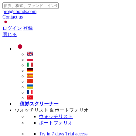
pro@cbonds.com
Contact us
ログイン
登録
閉じる
債券スクリーナー
ウォッチリスト & ポートフォリオ
ウォッチリスト
ポートフォリオ
Try in
7 days
Trial access