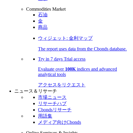
Commodities Market
石油
金
商品
ウィジェット: 金利マップ
The report uses data from the Cbonds database.
Try in
7 days
Trial access
Evaluate over
100K
indices and advanced
analytical tools
アクセスをリクエスト
ニュース＆リサーチ
市場ニュース
リサーチハブ
Cbondsリサーチ
用語集
メディア向けCbonds
Online Seminars & Insights