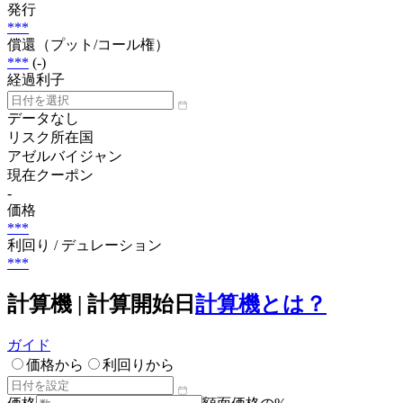
発行
***
償還（プット/コール権）
***
(-)
経過利子
データなし
リスク所在国
アゼルバイジャン
現在クーポン
-
価格
***
利回り / デュレーション
***
計算機 | 計算開始日
計算機とは？
ガイド
価格から
利回りから