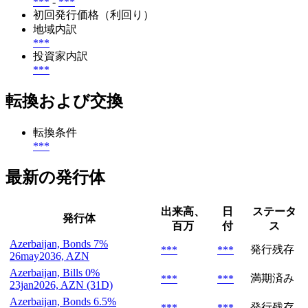
***
-
***
初回発行価格（利回り）
地域内訳
***
投資家内訳
***
転換および交換
転換条件
***
最新の発行体
出来高、
日
ステータ
発行体
百万
付
ス
Azerbaijan, Bonds 7%
発行残存
***
***
26may2036, AZN
Azerbaijan, Bills 0%
満期済み
***
***
23jan2026, AZN (31D)
Azerbaijan, Bonds 6.5%
発行残存
***
***