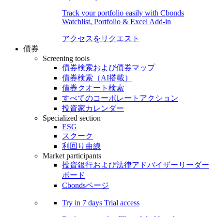
Track your portfolio easily with Cbonds
Watchlist, Portfolio & Excel Add-in
アクセスをリクエスト
債券
Screening tools
債券検索および債券マップ
債券検索（AI搭載）
債券クオート検索
すべてのコーポレートアクション
投資家カレンダー
Specialized section
ESG
スクーク
利回り曲線
Market participants
投資銀行および法律アドバイザーリーダー
ボード
Cbondsページ
Try in
7 days
Trial access