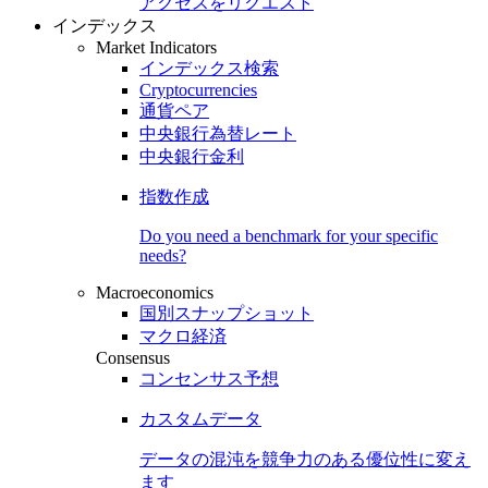
アクセスをリクエスト
インデックス
Market Indicators
インデックス検索
Cryptocurrencies
通貨ペア
中央銀行為替レート
中央銀行金利
指数作成
Do you need a benchmark for your specific
needs?
Macroeconomics
国別スナップショット
マクロ経済
Consensus
コンセンサス予想
カスタムデータ
データの混沌を競争力のある
優位性
に変え
ます