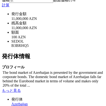
価格
額面価格の%
計算
発行金額
11,000,000 AZN
残高金額
11,000,000 AZN
額面
100 AZN
SEDOL
B3BRHQ5
発行体情報
プロフィール
The bond market of Azerbaijan is presented by the government and
corporate bonds. The domestic bond market of Azerbaijan falls far
behind the Eurobond market in terms of volume and makes only
20% of the total ...
もっと見る
発行体
Azerbaijan