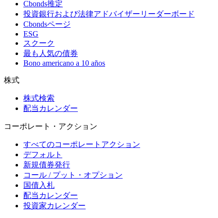
Cbonds推定
投資銀行および法律アドバイザーリーダーボード
Cbondsページ
ESG
スクーク
最も人気の債券
Bono americano a 10 años
株式
株式検索
配当カレンダー
コーポレート・アクション
すべてのコーポレートアクション
デフォルト
新規債券発行
コール / プット・オプション
国債入札
配当カレンダー
投資家カレンダー