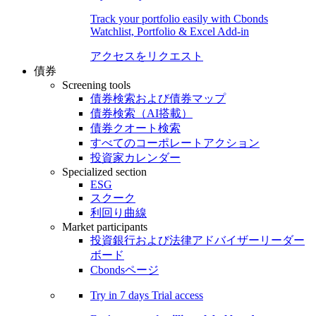
Track your portfolio easily with Cbonds
Watchlist, Portfolio & Excel Add-in
アクセスをリクエスト
債券
Screening tools
債券検索および債券マップ
債券検索（AI搭載）
債券クオート検索
すべてのコーポレートアクション
投資家カレンダー
Specialized section
ESG
スクーク
利回り曲線
Market participants
投資銀行および法律アドバイザーリーダー
ボード
Cbondsページ
Try in
7 days
Trial access