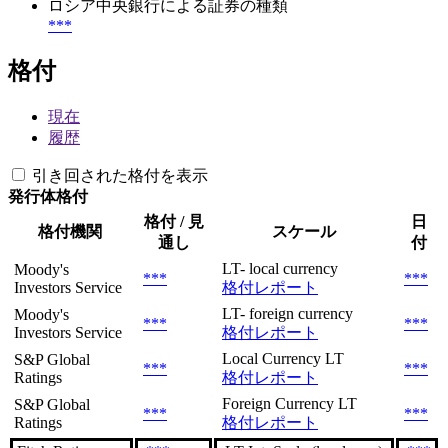
ロシア中央銀行による証券の種類
***
格付
現在
履歴
引き回された格付を表示
発行体格付
格付 / 見
日
格付機関
スケール
通し
付
LT- local currency
Moody's
***
***
Investors Service
格付レポート
LT- foreign currency
Moody's
***
***
Investors Service
格付レポート
Local Currency LT
S&P Global
***
***
Ratings
格付レポート
Foreign Currency LT
S&P Global
***
***
Ratings
格付レポート