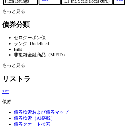
Fitch Ratings
***
LT Int. Scale (local curr.)
***
もっと見る
債券分類
ゼロクーポン債
ランク: Undefined
Bills
非複雑金融商品（MiFID）
もっと見る
リストラ
***
債券
債券検索および債券マップ
債券検索（AI搭載）
債券クオート検索