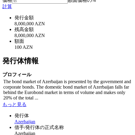
価格
額面価格の%
計算
発行金額
8,000,000 AZN
残高金額
8,000,000 AZN
額面
100 AZN
発行体情報
プロフィール
The bond market of Azerbaijan is presented by the government and
corporate bonds. The domestic bond market of Azerbaijan falls far
behind the Eurobond market in terms of volume and makes only
20% of the total ...
もっと見る
発行体
Azerbaijan
借手/発行体の正式名称
Azerbaijan