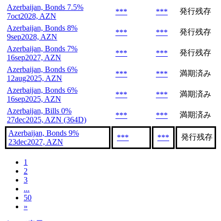
Azerbaijan, Bonds 7.5%
発行残存
***
***
7oct2028, AZN
Azerbaijan, Bonds 8%
発行残存
***
***
9sep2028, AZN
Azerbaijan, Bonds 7%
発行残存
***
***
16sep2027, AZN
Azerbaijan, Bonds 6%
満期済み
***
***
12aug2025, AZN
Azerbaijan, Bonds 6%
満期済み
***
***
16sep2025, AZN
Azerbaijan, Bills 0%
満期済み
***
***
27dec2025, AZN (364D)
Azerbaijan, Bonds 9%
発行残存
***
***
23dec2027, AZN
1
2
3
...
50
»