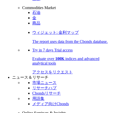
Commodities Market
石油
金
商品
ウィジェット: 金利マップ
The report uses data from the Cbonds database.
Try in
7 days
Trial access
Evaluate over
100K
indices and advanced
analytical tools
アクセスをリクエスト
ニュース＆リサーチ
市場ニュース
リサーチハブ
Cbondsリサーチ
用語集
メディア向けCbonds
Online Seminars & Insights