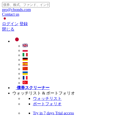
pro@cbonds.com
Contact us
ログイン
登録
閉じる
債券スクリーナー
ウォッチリスト & ポートフォリオ
ウォッチリスト
ポートフォリオ
Try in
7 days
Trial access