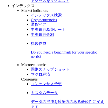
アクセスをリクエスト
インデックス
Market Indicators
インデックス検索
Cryptocurrencies
通貨ペア
中央銀行為替レート
中央銀行金利
指数作成
Do you need a benchmark for your specific
needs?
Macroeconomics
国別スナップショット
マクロ経済
Consensus
コンセンサス予想
カスタムデータ
データの混沌を競争力のある
優位性
に変え
ます