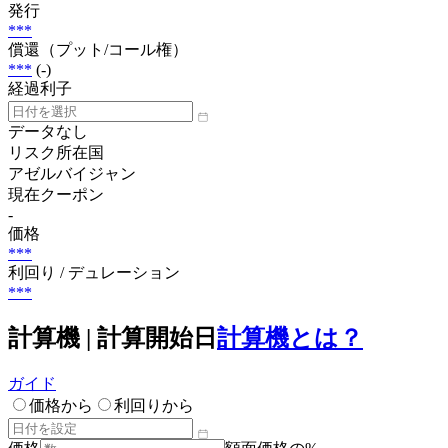
発行
***
償還（プット/コール権）
***
(-)
経過利子
データなし
リスク所在国
アゼルバイジャン
現在クーポン
-
価格
***
利回り / デュレーション
***
計算機 | 計算開始日
計算機とは？
ガイド
価格から
利回りから