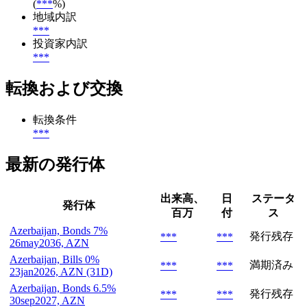
(
***
%)
地域内訳
***
投資家内訳
***
転換および交換
転換条件
***
最新の発行体
出来高、
日
ステータ
発行体
百万
付
ス
Azerbaijan, Bonds 7%
発行残存
***
***
26may2036, AZN
Azerbaijan, Bills 0%
満期済み
***
***
23jan2026, AZN (31D)
Azerbaijan, Bonds 6.5%
発行残存
***
***
30sep2027, AZN