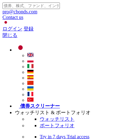
pro@cbonds.com
Contact us
ログイン
登録
閉じる
債券スクリーナー
ウォッチリスト & ポートフォリオ
ウォッチリスト
ポートフォリオ
Try in
7 days
Trial access