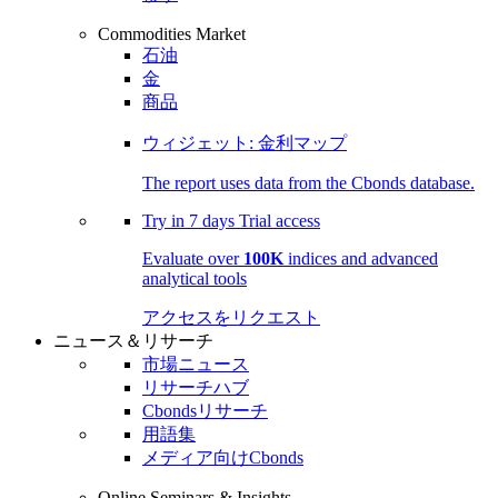
Commodities Market
石油
金
商品
ウィジェット: 金利マップ
The report uses data from the Cbonds database.
Try in
7 days
Trial access
Evaluate over
100K
indices and advanced
analytical tools
アクセスをリクエスト
ニュース＆リサーチ
市場ニュース
リサーチハブ
Cbondsリサーチ
用語集
メディア向けCbonds
Online Seminars & Insights