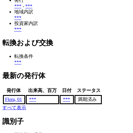
発行
***
-
***
地域内訳
***
投資家内訳
***
転換および交換
転換条件
***
最新の発行体
発行体
出来高、百万
日付
ステータス
Flora, 01
***
***
満期済み
すべて表示
識別子