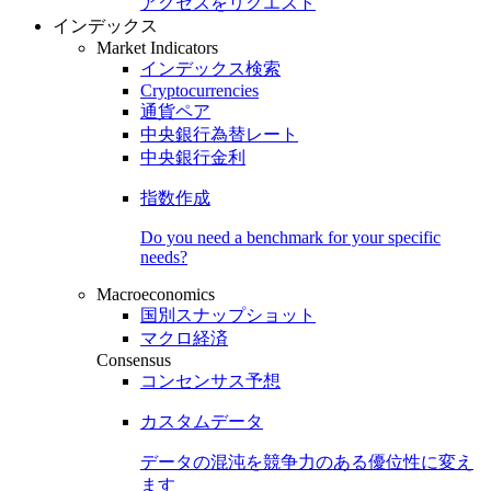
アクセスをリクエスト
インデックス
Market Indicators
インデックス検索
Cryptocurrencies
通貨ペア
中央銀行為替レート
中央銀行金利
指数作成
Do you need a benchmark for your specific
needs?
Macroeconomics
国別スナップショット
マクロ経済
Consensus
コンセンサス予想
カスタムデータ
データの混沌を競争力のある
優位性
に変え
ます