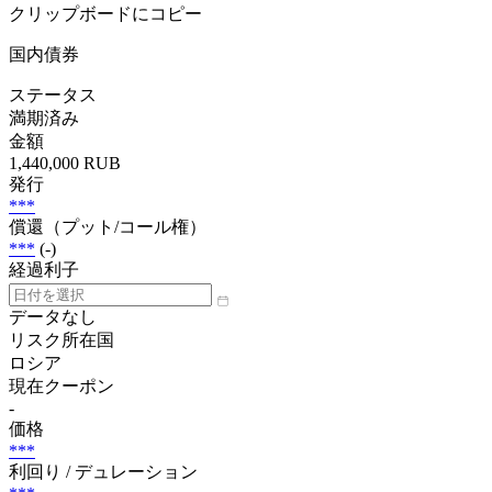
クリップボードにコピー
国内債券
ステータス
満期済み
金額
1,440,000 RUB
発行
***
償還（プット/コール権）
***
(-)
経過利子
データなし
リスク所在国
ロシア
現在クーポン
-
価格
***
利回り / デュレーション