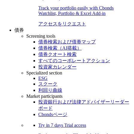
Track your portfolio easily with Cbonds
Watchlist, Portfolio & Excel Add-in
アクセスをリクエスト
債券
Screening tools
債券検索および債券マップ
債券検索（AI搭載）
債券クオート検索
すべてのコーポレートアクション
投資家カレンダー
Specialized section
ESG
スクーク
利回り曲線
Market participants
投資銀行および法律アドバイザーリーダー
ボード
Cbondsページ
Try in
7 days
Trial access