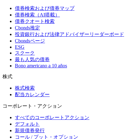
債券検索および債券マップ
債券検索（AI搭載）
債券クオート検索
Cbonds推定
投資銀行および法律アドバイザーリーダーボード
Cbondsページ
ESG
スクーク
最も人気の債券
Bono americano a 10 años
株式
株式検索
配当カレンダー
コーポレート・アクション
すべてのコーポレートアクション
デフォルト
新規債券発行
コール / プット・オプション