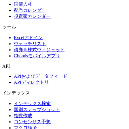
国債入札
配当カレンダー
投資家カレンダー
ツール
Excelアドイン
ウォッチリスト
債券＆株式ウィジェット
Cbondsモバイルアプリ
API
APIおよびデータフィード
APIディレクトリ
インデックス
インデックス検索
国別スナップショット
指数作成
コンセンサス予想
マクロ経済