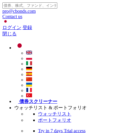
pro@cbonds.com
Contact us
ログイン
登録
閉じる
債券スクリーナー
ウォッチリスト & ポートフォリオ
ウォッチリスト
ポートフォリオ
Try in
7 days
Trial access