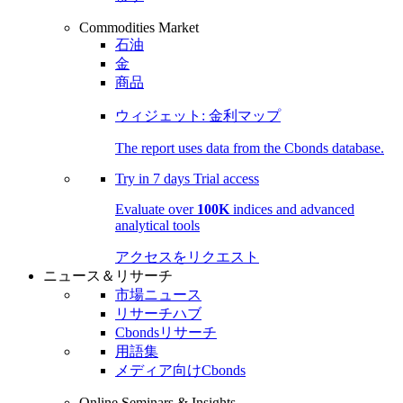
Commodities Market
石油
金
商品
ウィジェット: 金利マップ
The report uses data from the Cbonds database.
Try in
7 days
Trial access
Evaluate over
100K
indices and advanced
analytical tools
アクセスをリクエスト
ニュース＆リサーチ
市場ニュース
リサーチハブ
Cbondsリサーチ
用語集
メディア向けCbonds
Online Seminars & Insights