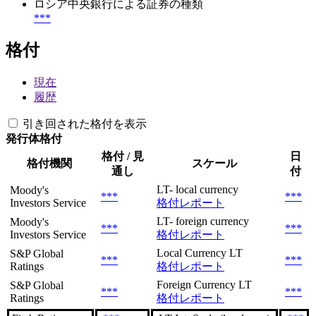
ロシア中央銀行による証券の種類
***
格付
現在
履歴
引き回された格付を表示
発行体格付
格付 / 見
日
格付機関
スケール
通し
付
LT- local currency
Moody's
***
***
Investors Service
格付レポート
LT- foreign currency
Moody's
***
***
Investors Service
格付レポート
Local Currency LT
S&P Global
***
***
Ratings
格付レポート
Foreign Currency LT
S&P Global
***
***
Ratings
格付レポート