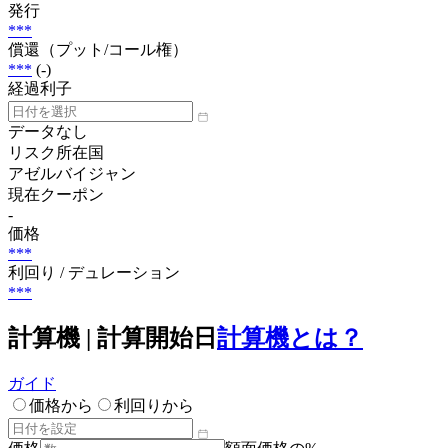
発行
***
償還（プット/コール権）
***
(-)
経過利子
データなし
リスク所在国
アゼルバイジャン
現在クーポン
-
価格
***
利回り / デュレーション
***
計算機 | 計算開始日
計算機とは？
ガイド
価格から
利回りから