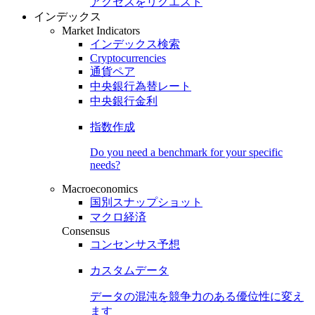
アクセスをリクエスト
インデックス
Market Indicators
インデックス検索
Cryptocurrencies
通貨ペア
中央銀行為替レート
中央銀行金利
指数作成
Do you need a benchmark for your specific
needs?
Macroeconomics
国別スナップショット
マクロ経済
Consensus
コンセンサス予想
カスタムデータ
データの混沌を競争力のある
優位性
に変え
ます