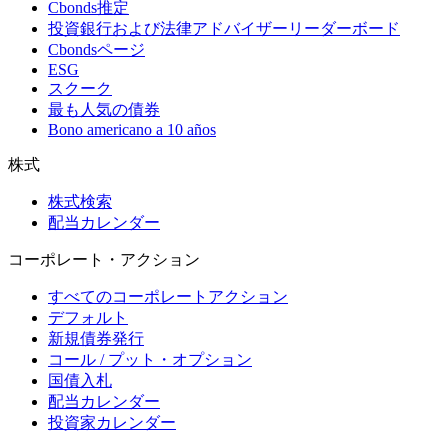
Cbonds推定
投資銀行および法律アドバイザーリーダーボード
Cbondsページ
ESG
スクーク
最も人気の債券
Bono americano a 10 años
株式
株式検索
配当カレンダー
コーポレート・アクション
すべてのコーポレートアクション
デフォルト
新規債券発行
コール / プット・オプション
国債入札
配当カレンダー
投資家カレンダー