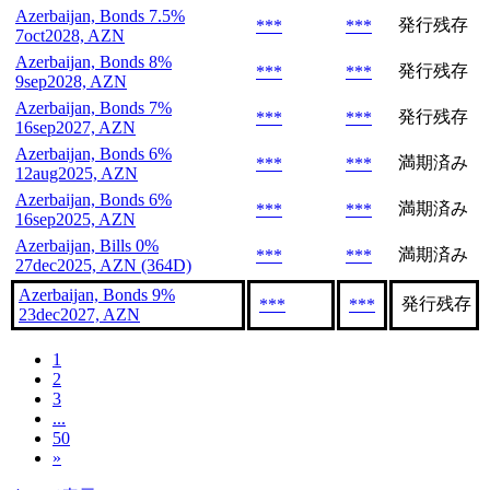
Azerbaijan, Bonds 7.5%
発行残存
***
***
7oct2028, AZN
Azerbaijan, Bonds 8%
発行残存
***
***
9sep2028, AZN
Azerbaijan, Bonds 7%
発行残存
***
***
16sep2027, AZN
Azerbaijan, Bonds 6%
満期済み
***
***
12aug2025, AZN
Azerbaijan, Bonds 6%
満期済み
***
***
16sep2025, AZN
Azerbaijan, Bills 0%
満期済み
***
***
27dec2025, AZN (364D)
Azerbaijan, Bonds 9%
発行残存
***
***
23dec2027, AZN
1
2
3
...
50
»