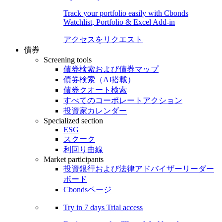
Track your portfolio easily with Cbonds
Watchlist, Portfolio & Excel Add-in
アクセスをリクエスト
債券
Screening tools
債券検索および債券マップ
債券検索（AI搭載）
債券クオート検索
すべてのコーポレートアクション
投資家カレンダー
Specialized section
ESG
スクーク
利回り曲線
Market participants
投資銀行および法律アドバイザーリーダー
ボード
Cbondsページ
Try in
7 days
Trial access