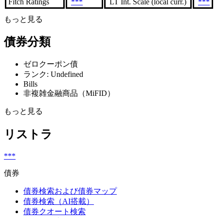
Fitch Ratings
***
LT Int. Scale (local curr.)
***
もっと見る
債券分類
ゼロクーポン債
ランク: Undefined
Bills
非複雑金融商品（MiFID）
もっと見る
リストラ
***
債券
債券検索および債券マップ
債券検索（AI搭載）
債券クオート検索