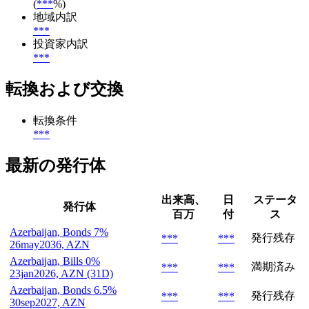
(
***
%)
地域内訳
***
投資家内訳
***
転換および交換
転換条件
***
最新の発行体
出来高、
日
ステータ
発行体
百万
付
ス
Azerbaijan, Bonds 7%
発行残存
***
***
26may2036, AZN
Azerbaijan, Bills 0%
満期済み
***
***
23jan2026, AZN (31D)
Azerbaijan, Bonds 6.5%
発行残存
***
***
30sep2027, AZN