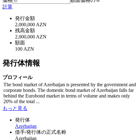
価格
額面価格の%
計算
発行金額
2,000,000 AZN
残高金額
2,000,000 AZN
額面
100 AZN
発行体情報
プロフィール
The bond market of Azerbaijan is presented by the government and
corporate bonds. The domestic bond market of Azerbaijan falls far
behind the Eurobond market in terms of volume and makes only
20% of the total ...
もっと見る
発行体
Azerbaijan
借手/発行体の正式名称
Azerbaijan