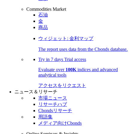
Commodities Market
石油
金
商品
ウィジェット: 金利マップ
The report uses data from the Cbonds database.
Try in
7 days
Trial access
Evaluate over
100K
indices and advanced
analytical tools
アクセスをリクエスト
ニュース＆リサーチ
市場ニュース
リサーチハブ
Cbondsリサーチ
用語集
メディア向けCbonds
Online Seminars & Insights