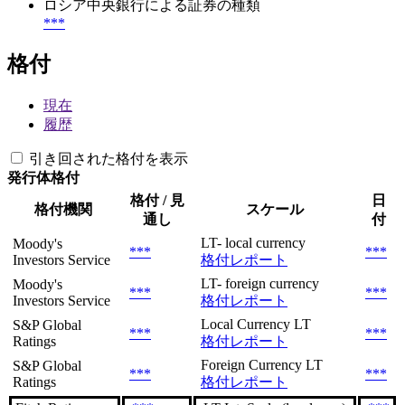
ロシア中央銀行による証券の種類
***
格付
現在
履歴
引き回された格付を表示
発行体格付
格付 / 見
日
格付機関
スケール
通し
付
LT- local currency
Moody's
***
***
Investors Service
格付レポート
LT- foreign currency
Moody's
***
***
Investors Service
格付レポート
Local Currency LT
S&P Global
***
***
Ratings
格付レポート
Foreign Currency LT
S&P Global
***
***
Ratings
格付レポート