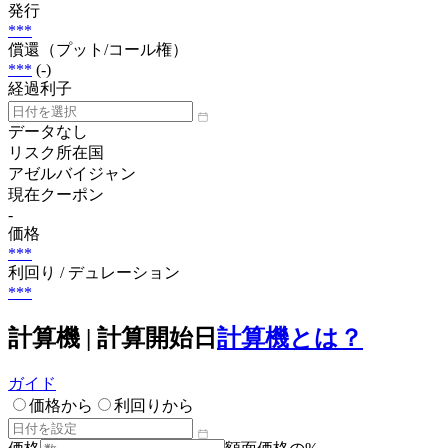
発行
***
償還（プット/コール権）
***
(-)
経過利子
データなし
リスク所在国
アゼルバイジャン
現在クーポン
-
価格
***
利回り / デュレーション
***
計算機 | 計算開始日
計算機とは？
ガイド
価格から
利回りから