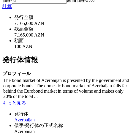
価格
額面価格の%
計算
発行金額
7,165,000 AZN
残高金額
7,165,000 AZN
額面
100 AZN
発行体情報
プロフィール
The bond market of Azerbaijan is presented by the government and
corporate bonds. The domestic bond market of Azerbaijan falls far
behind the Eurobond market in terms of volume and makes only
20% of the total ...
もっと見る
発行体
Azerbaijan
借手/発行体の正式名称
Azerbaijan