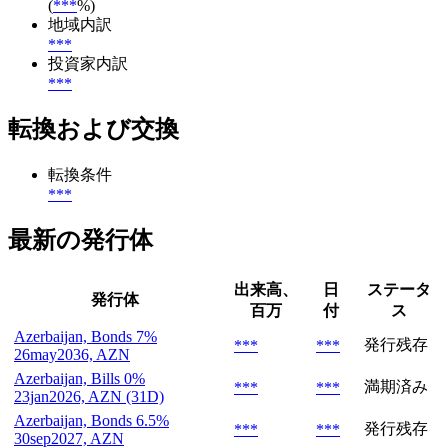
(
***
%)
地域内訳
***
投資家内訳
***
転換および交換
転換条件
***
最新の発行体
出来高、
日
ステータ
発行体
百万
付
ス
Azerbaijan, Bonds 7%
発行残存
***
***
26may2036, AZN
Azerbaijan, Bills 0%
満期済み
***
***
23jan2026, AZN (31D)
Azerbaijan, Bonds 6.5%
発行残存
***
***
30sep2027, AZN