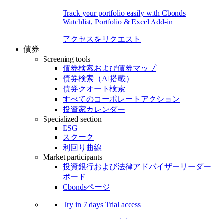
Track your portfolio easily with Cbonds
Watchlist, Portfolio & Excel Add-in
アクセスをリクエスト
債券
Screening tools
債券検索および債券マップ
債券検索（AI搭載）
債券クオート検索
すべてのコーポレートアクション
投資家カレンダー
Specialized section
ESG
スクーク
利回り曲線
Market participants
投資銀行および法律アドバイザーリーダー
ボード
Cbondsページ
Try in
7 days
Trial access