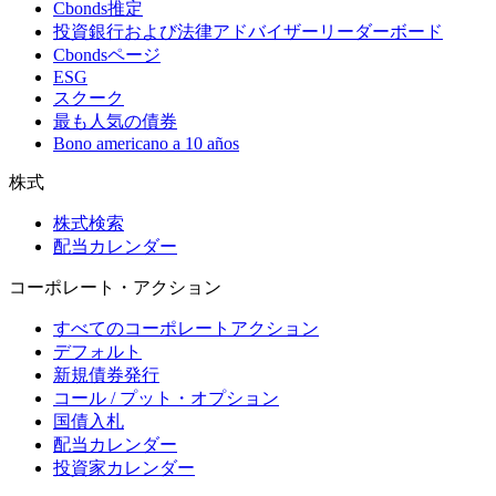
Cbonds推定
投資銀行および法律アドバイザーリーダーボード
Cbondsページ
ESG
スクーク
最も人気の債券
Bono americano a 10 años
株式
株式検索
配当カレンダー
コーポレート・アクション
すべてのコーポレートアクション
デフォルト
新規債券発行
コール / プット・オプション
国債入札
配当カレンダー
投資家カレンダー