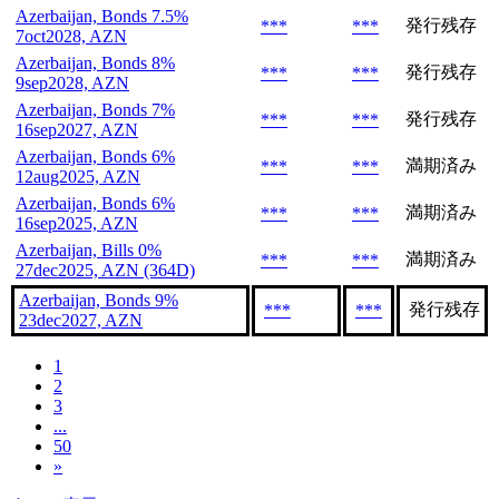
Azerbaijan, Bonds 7.5%
発行残存
***
***
7oct2028, AZN
Azerbaijan, Bonds 8%
発行残存
***
***
9sep2028, AZN
Azerbaijan, Bonds 7%
発行残存
***
***
16sep2027, AZN
Azerbaijan, Bonds 6%
満期済み
***
***
12aug2025, AZN
Azerbaijan, Bonds 6%
満期済み
***
***
16sep2025, AZN
Azerbaijan, Bills 0%
満期済み
***
***
27dec2025, AZN (364D)
Azerbaijan, Bonds 9%
発行残存
***
***
23dec2027, AZN
1
2
3
...
50
»