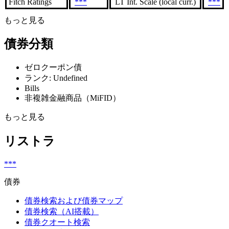
Fitch Ratings
***
LT Int. Scale (local curr.)
***
もっと見る
債券分類
ゼロクーポン債
ランク: Undefined
Bills
非複雑金融商品（MiFID）
もっと見る
リストラ
***
債券
債券検索および債券マップ
債券検索（AI搭載）
債券クオート検索