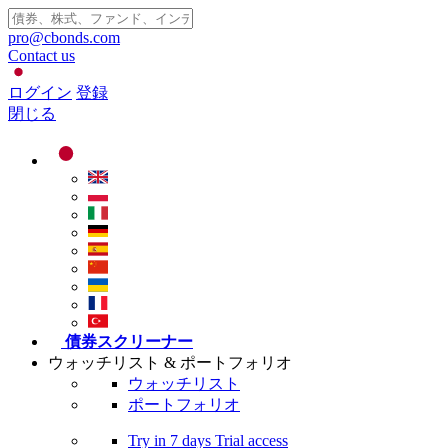
pro@cbonds.com
Contact us
ログイン
登録
閉じる
債券スクリーナー
ウォッチリスト & ポートフォリオ
ウォッチリスト
ポートフォリオ
Try in
7 days
Trial access