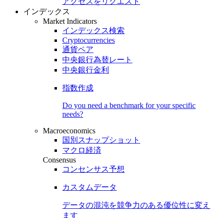
アクセスをリクエスト
インデックス
Market Indicators
インデックス検索
Cryptocurrencies
通貨ペア
中央銀行為替レート
中央銀行金利
指数作成
Do you need a benchmark for your specific
needs?
Macroeconomics
国別スナップショット
マクロ経済
Consensus
コンセンサス予想
カスタムデータ
データの混沌を競争力のある
優位性
に変え
ます