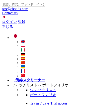
pro@cbonds.com
Contact us
ログイン
登録
閉じる
債券スクリーナー
ウォッチリスト & ポートフォリオ
ウォッチリスト
ポートフォリオ
Try in
7 days
Trial access