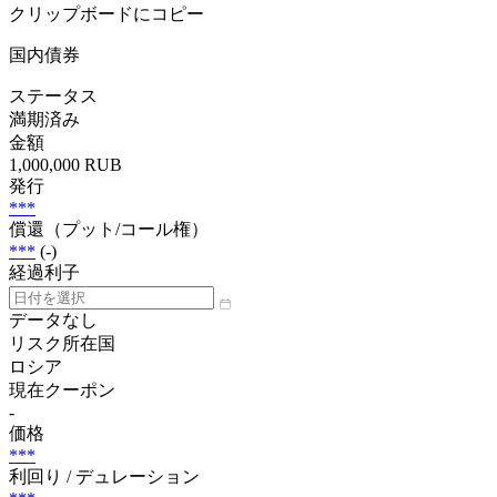
クリップボードにコピー
国内債券
ステータス
満期済み
金額
1,000,000 RUB
発行
***
償還（プット/コール権）
***
(-)
経過利子
データなし
リスク所在国
ロシア
現在クーポン
-
価格
***
利回り / デュレーション