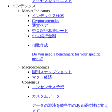
アクセスをリクエスト
インデックス
Market Indicators
インデックス検索
Cryptocurrencies
通貨ペア
中央銀行為替レート
中央銀行金利
指数作成
Do you need a benchmark for your specific
needs?
Macroeconomics
国別スナップショット
マクロ経済
Consensus
コンセンサス予想
カスタムデータ
データの混沌を競争力のある
優位性
に変え
ます