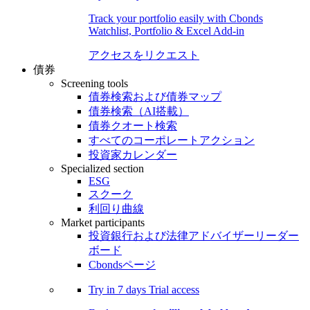
Track your portfolio easily with Cbonds
Watchlist, Portfolio & Excel Add-in
アクセスをリクエスト
債券
Screening tools
債券検索および債券マップ
債券検索（AI搭載）
債券クオート検索
すべてのコーポレートアクション
投資家カレンダー
Specialized section
ESG
スクーク
利回り曲線
Market participants
投資銀行および法律アドバイザーリーダー
ボード
Cbondsページ
Try in
7 days
Trial access