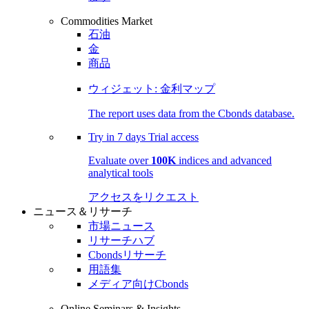
Commodities Market
石油
金
商品
ウィジェット: 金利マップ
The report uses data from the Cbonds database.
Try in
7 days
Trial access
Evaluate over
100K
indices and advanced
analytical tools
アクセスをリクエスト
ニュース＆リサーチ
市場ニュース
リサーチハブ
Cbondsリサーチ
用語集
メディア向けCbonds
Online Seminars & Insights