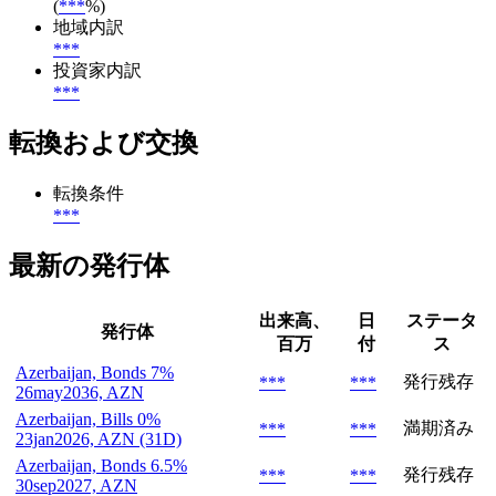
(
***
%)
地域内訳
***
投資家内訳
***
転換および交換
転換条件
***
最新の発行体
出来高、
日
ステータ
発行体
百万
付
ス
Azerbaijan, Bonds 7%
発行残存
***
***
26may2036, AZN
Azerbaijan, Bills 0%
満期済み
***
***
23jan2026, AZN (31D)
Azerbaijan, Bonds 6.5%
発行残存
***
***
30sep2027, AZN