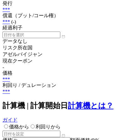
発行
***
償還（プット/コール権）
***
(-)
経過利子
データなし
リスク所在国
アゼルバイジャン
現在クーポン
-
価格
***
利回り / デュレーション
***
計算機 | 計算開始日
計算機とは？
ガイド
価格から
利回りから