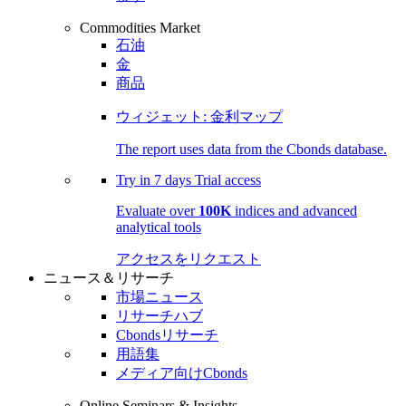
Commodities Market
石油
金
商品
ウィジェット: 金利マップ
The report uses data from the Cbonds database.
Try in
7 days
Trial access
Evaluate over
100K
indices and advanced
analytical tools
アクセスをリクエスト
ニュース＆リサーチ
市場ニュース
リサーチハブ
Cbondsリサーチ
用語集
メディア向けCbonds
Online Seminars & Insights