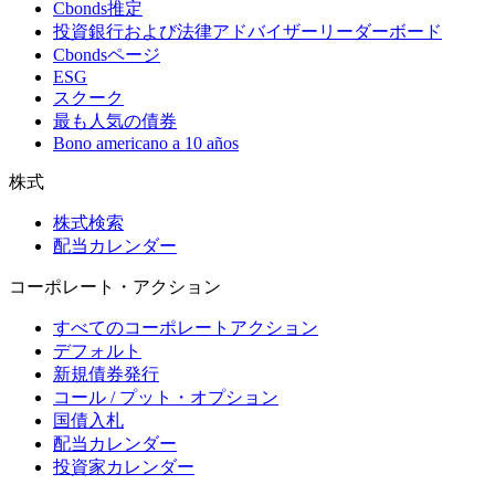
Cbonds推定
投資銀行および法律アドバイザーリーダーボード
Cbondsページ
ESG
スクーク
最も人気の債券
Bono americano a 10 años
株式
株式検索
配当カレンダー
コーポレート・アクション
すべてのコーポレートアクション
デフォルト
新規債券発行
コール / プット・オプション
国債入札
配当カレンダー
投資家カレンダー