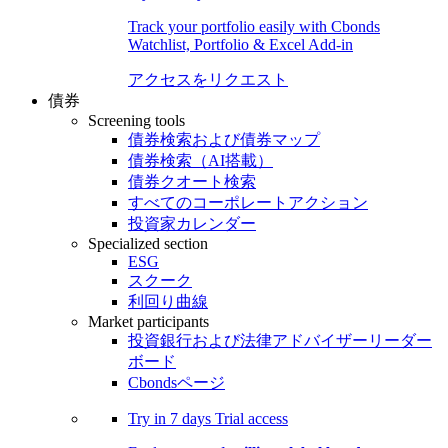
Track your portfolio easily with Cbonds
Watchlist, Portfolio & Excel Add-in
アクセスをリクエスト
債券
Screening tools
債券検索および債券マップ
債券検索（AI搭載）
債券クオート検索
すべてのコーポレートアクション
投資家カレンダー
Specialized section
ESG
スクーク
利回り曲線
Market participants
投資銀行および法律アドバイザーリーダー
ボード
Cbondsページ
Try in
7 days
Trial access