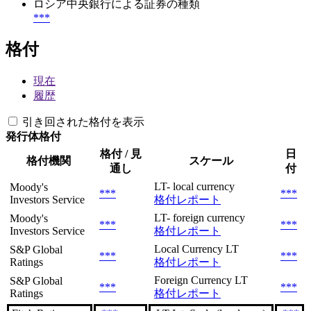
ロシア中央銀行による証券の種類
***
格付
現在
履歴
引き回された格付を表示
発行体格付
格付 / 見
日
格付機関
スケール
通し
付
LT- local currency
Moody's
***
***
Investors Service
格付レポート
LT- foreign currency
Moody's
***
***
Investors Service
格付レポート
Local Currency LT
S&P Global
***
***
Ratings
格付レポート
Foreign Currency LT
S&P Global
***
***
Ratings
格付レポート