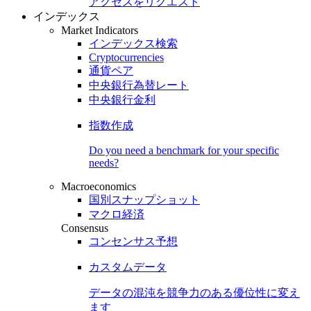
アクセスをリクエスト
インデックス
Market Indicators
インデックス検索
Cryptocurrencies
通貨ペア
中央銀行為替レート
中央銀行金利
指数作成
Do you need a benchmark for your specific
needs?
Macroeconomics
国別スナップショット
マクロ経済
Consensus
コンセンサス予想
カスタムデータ
データの混沌を競争力のある
優位性
に変え
ます