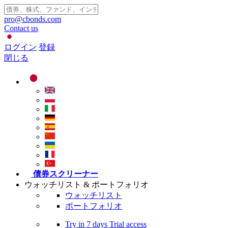
pro@cbonds.com
Contact us
ログイン
登録
閉じる
債券スクリーナー
ウォッチリスト & ポートフォリオ
ウォッチリスト
ポートフォリオ
Try in
7 days
Trial access