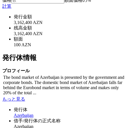
価格
額面価格の%
計算
発行金額
3,162,400 AZN
残高金額
3,162,400 AZN
額面
100 AZN
発行体情報
プロフィール
The bond market of Azerbaijan is presented by the government and
corporate bonds. The domestic bond market of Azerbaijan falls far
behind the Eurobond market in terms of volume and makes only
20% of the total ...
もっと見る
発行体
Azerbaijan
借手/発行体の正式名称
Azerbaijan