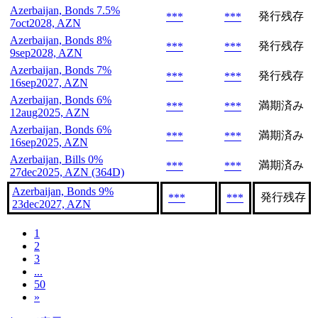
Azerbaijan, Bonds 7.5%
発行残存
***
***
7oct2028, AZN
Azerbaijan, Bonds 8%
発行残存
***
***
9sep2028, AZN
Azerbaijan, Bonds 7%
発行残存
***
***
16sep2027, AZN
Azerbaijan, Bonds 6%
満期済み
***
***
12aug2025, AZN
Azerbaijan, Bonds 6%
満期済み
***
***
16sep2025, AZN
Azerbaijan, Bills 0%
満期済み
***
***
27dec2025, AZN (364D)
Azerbaijan, Bonds 9%
発行残存
***
***
23dec2027, AZN
1
2
3
...
50
»