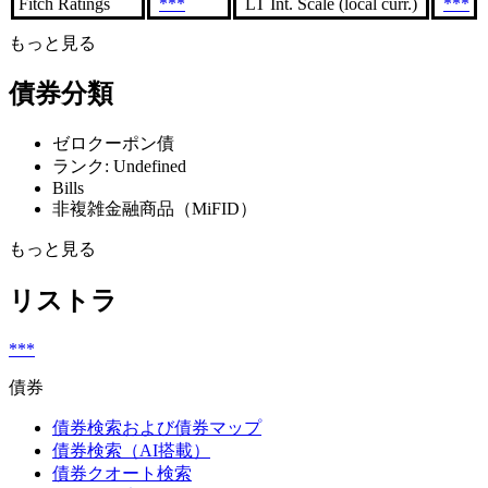
Fitch Ratings
***
LT Int. Scale (local curr.)
***
もっと見る
債券分類
ゼロクーポン債
ランク: Undefined
Bills
非複雑金融商品（MiFID）
もっと見る
リストラ
***
債券
債券検索および債券マップ
債券検索（AI搭載）
債券クオート検索