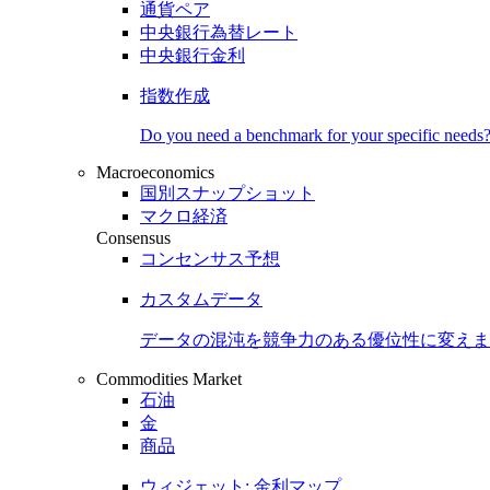
通貨ペア
中央銀行為替レート
中央銀行金利
指数作成
Do you need a benchmark for your specific needs
Macroeconomics
国別スナップショット
マクロ経済
Consensus
コンセンサス予想
カスタムデータ
データの混沌を競争力のある
優位性
に変えま
Commodities Market
石油
金
商品
ウィジェット: 金利マップ