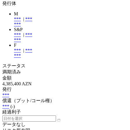
発行体
M
***
|
***
***
S&P
***
|
***
***
F
***
|
***
***
ステータス
満期済み
金額
4,385,400 AZN
発行
***
償還（プット/コール権）
***
(-)
経過利子
データなし