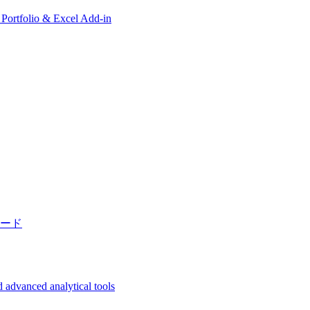
, Portfolio & Excel Add-in
ード
 advanced analytical tools