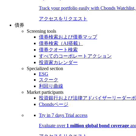
Track your portfolio easily with Cbonds Watchlist
アクセスをリクエスト
債券
Screening tools
債券検索および債券マップ
債券検索（AI搭載）
債券クオート検索
すべてのコーポレートアクション
投資家カレンダー
Specialized section
ESG
スクーク
利回り曲線
Market participants
投資銀行および法律アドバイザーリーダーボ
Cbondsページ
Try in
7 days
Trial access
Evaluate over
1 million global bond coverage
and