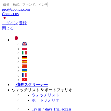
pro@cbonds.com
Contact us
ログイン
登録
閉じる
債券スクリーナー
ウォッチリスト & ポートフォリオ
ウォッチリスト
ポートフォリオ
Try in
7 days
Trial access