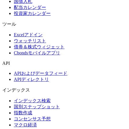
国債入札
配当カレンダー
投資家カレンダー
ツール
Excelアドイン
ウォッチリスト
債券＆株式ウィジェット
Cbondsモバイルアプリ
API
APIおよびデータフィード
APIディレクトリ
インデックス
インデックス検索
国別スナップショット
指数作成
コンセンサス予想
マクロ経済