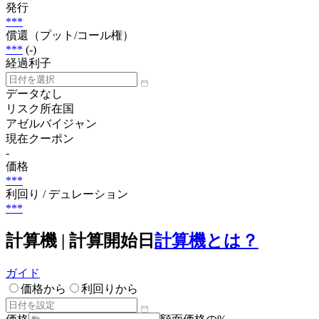
発行
***
償還（プット/コール権）
***
(-)
経過利子
データなし
リスク所在国
アゼルバイジャン
現在クーポン
-
価格
***
利回り / デュレーション
***
計算機 | 計算開始日
計算機とは？
ガイド
価格から
利回りから