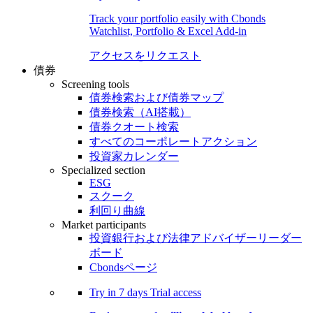
Track your portfolio easily with Cbonds
Watchlist, Portfolio & Excel Add-in
アクセスをリクエスト
債券
Screening tools
債券検索および債券マップ
債券検索（AI搭載）
債券クオート検索
すべてのコーポレートアクション
投資家カレンダー
Specialized section
ESG
スクーク
利回り曲線
Market participants
投資銀行および法律アドバイザーリーダー
ボード
Cbondsページ
Try in
7 days
Trial access