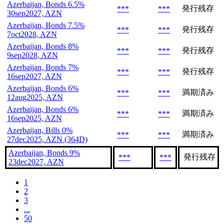
Azerbaijan, Bonds 6.5%
発行残存
***
***
30sep2027, AZN
Azerbaijan, Bonds 7.5%
発行残存
***
***
7oct2028, AZN
Azerbaijan, Bonds 8%
発行残存
***
***
9sep2028, AZN
Azerbaijan, Bonds 7%
発行残存
***
***
16sep2027, AZN
Azerbaijan, Bonds 6%
満期済み
***
***
12aug2025, AZN
Azerbaijan, Bonds 6%
満期済み
***
***
16sep2025, AZN
Azerbaijan, Bills 0%
満期済み
***
***
27dec2025, AZN (364D)
Azerbaijan, Bonds 9%
発行残存
***
***
23dec2027, AZN
1
2
3
...
50