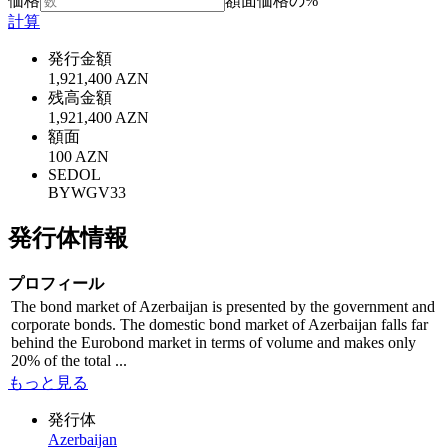
価格
額面価格の%
計算
発行金額
1,921,400 AZN
残高金額
1,921,400 AZN
額面
100 AZN
SEDOL
BYWGV33
発行体情報
プロフィール
The bond market of Azerbaijan is presented by the government and
corporate bonds. The domestic bond market of Azerbaijan falls far
behind the Eurobond market in terms of volume and makes only
20% of the total ...
もっと見る
発行体
Azerbaijan