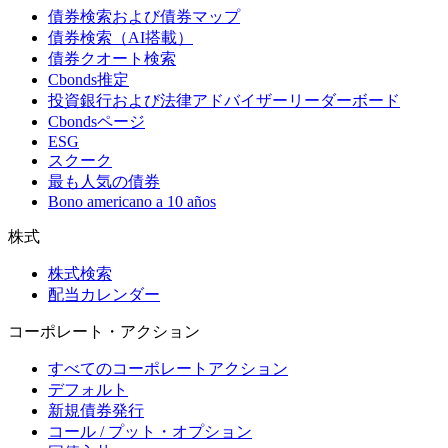
債券検索および債券マップ
債券検索（AI搭載）
債券クオート検索
Cbonds推定
投資銀行および法律アドバイザーリーダーボード
Cbondsページ
ESG
スクーク
最も人気の債券
Bono americano a 10 años
株式
株式検索
配当カレンダー
コーポレート・アクション
すべてのコーポレートアクション
デフォルト
新規債券発行
コール / プット・オプション