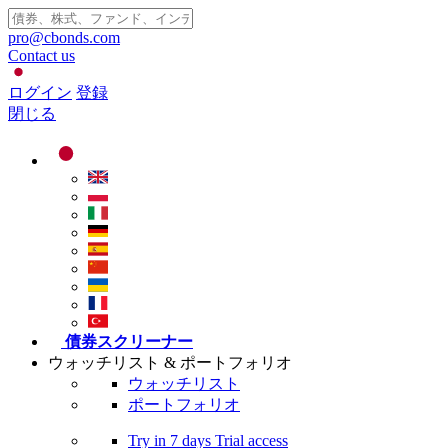
pro@cbonds.com
Contact us
ログイン
登録
閉じる
債券スクリーナー
ウォッチリスト & ポートフォリオ
ウォッチリスト
ポートフォリオ
Try in
7 days
Trial access