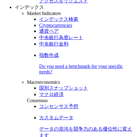
アクセスをリクエスト
インデックス
Market Indicators
インデックス検索
Cryptocurrencies
通貨ペア
中央銀行為替レート
中央銀行金利
指数作成
Do you need a benchmark for your specific
needs?
Macroeconomics
国別スナップショット
マクロ経済
Consensus
コンセンサス予想
カスタムデータ
データの混沌を競争力のある
優位性
に変え
ます