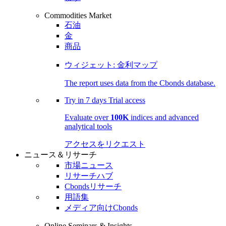
Commodities Market
石油
金
商品
ウィジェット: 金利マップ
The report uses data from the Cbonds database.
Try in
7 days
Trial access
Evaluate over
100K
indices and advanced
analytical tools
アクセスをリクエスト
ニュース＆リサーチ
市場ニュース
リサーチハブ
Cbondsリサーチ
用語集
メディア向けCbonds
Online Seminars & Insights