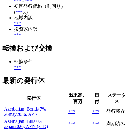
***
-
***
初回発行価格（利回り）
(
***
%)
地域内訳
***
投資家内訳
***
転換および交換
転換条件
***
最新の発行体
出来高、
日
ステータ
発行体
百万
付
ス
Azerbaijan, Bonds 7%
発行残存
***
***
26may2036, AZN
Azerbaijan, Bills 0%
満期済み
***
***
23jan2026, AZN (31D)