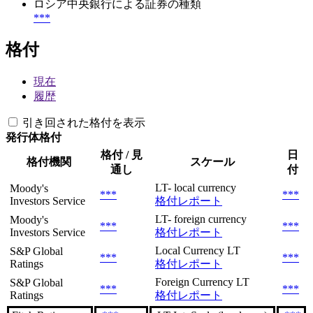
ロシア中央銀行による証券の種類
***
格付
現在
履歴
引き回された格付を表示
発行体格付
格付 / 見
日
格付機関
スケール
通し
付
LT- local currency
Moody's
***
***
Investors Service
格付レポート
LT- foreign currency
Moody's
***
***
Investors Service
格付レポート
Local Currency LT
S&P Global
***
***
Ratings
格付レポート
Foreign Currency LT
S&P Global
***
***
Ratings
格付レポート