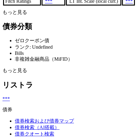
Fitch Ratings
***
LT Int. Scale (local curr.)
***
もっと見る
債券分類
ゼロクーポン債
ランク: Undefined
Bills
非複雑金融商品（MiFID）
もっと見る
リストラ
***
債券
債券検索および債券マップ
債券検索（AI搭載）
債券クオート検索