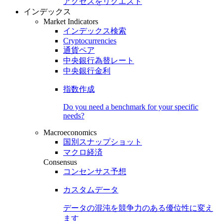
アクセスをリクエスト
インデックス
Market Indicators
インデックス検索
Cryptocurrencies
通貨ペア
中央銀行為替レート
中央銀行金利
指数作成
Do you need a benchmark for your specific
needs?
Macroeconomics
国別スナップショット
マクロ経済
Consensus
コンセンサス予想
カスタムデータ
データの混沌を競争力のある
優位性
に変え
ます