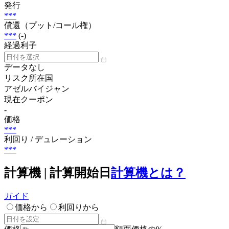
発行
***
償還（プット/コール権）
***
(-)
経過利子
データなし
リスク所在国
アゼルバイジャン
現在クーポン
-
価格
***
利回り / デュレーション
***
計算機 | 計算開始日
計算機とは？
ガイド
価格から
利回りから