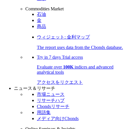
Commodities Market
石油
金
商品
ウィジェット: 金利マップ
The report uses data from the Cbonds database.
Try in
7 days
Trial access
Evaluate over
100K
indices and advanced
analytical tools
アクセスをリクエスト
ニュース＆リサーチ
市場ニュース
リサーチハブ
Cbondsリサーチ
用語集
メディア向けCbonds
Online Seminars & Insights