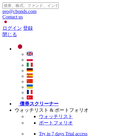
pro@cbonds.com
Contact us
ログイン
登録
閉じる
債券スクリーナー
ウォッチリスト & ポートフォリオ
ウォッチリスト
ポートフォリオ
Try in
7 days
Trial access