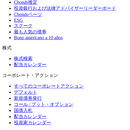
Cbonds推定
投資銀行および法律アドバイザーリーダーボード
Cbondsページ
ESG
スクーク
最も人気の債券
Bono americano a 10 años
株式
株式検索
配当カレンダー
コーポレート・アクション
すべてのコーポレートアクション
デフォルト
新規債券発行
コール / プット・オプション
国債入札
配当カレンダー
投資家カレンダー