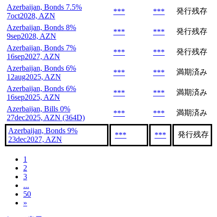
Azerbaijan, Bonds 7.5%
発行残存
***
***
7oct2028, AZN
Azerbaijan, Bonds 8%
発行残存
***
***
9sep2028, AZN
Azerbaijan, Bonds 7%
発行残存
***
***
16sep2027, AZN
Azerbaijan, Bonds 6%
満期済み
***
***
12aug2025, AZN
Azerbaijan, Bonds 6%
満期済み
***
***
16sep2025, AZN
Azerbaijan, Bills 0%
満期済み
***
***
27dec2025, AZN (364D)
Azerbaijan, Bonds 9%
発行残存
***
***
23dec2027, AZN
1
2
3
...
50
»