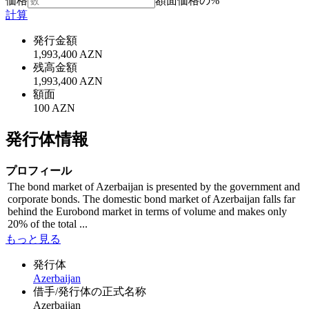
価格
額面価格の%
計算
発行金額
1,993,400 AZN
残高金額
1,993,400 AZN
額面
100 AZN
発行体情報
プロフィール
The bond market of Azerbaijan is presented by the government and
corporate bonds. The domestic bond market of Azerbaijan falls far
behind the Eurobond market in terms of volume and makes only
20% of the total ...
もっと見る
発行体
Azerbaijan
借手/発行体の正式名称
Azerbaijan