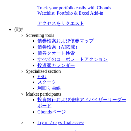
Track your portfolio easily with Cbonds
Watchlist, Portfolio & Excel Add-in
アクセスをリクエスト
債券
Screening tools
債券検索および債券マップ
債券検索（AI搭載）
債券クオート検索
すべてのコーポレートアクション
投資家カレンダー
Specialized section
ESG
スクーク
利回り曲線
Market participants
投資銀行および法律アドバイザーリーダー
ボード
Cbondsページ
Try in
7 days
Trial access