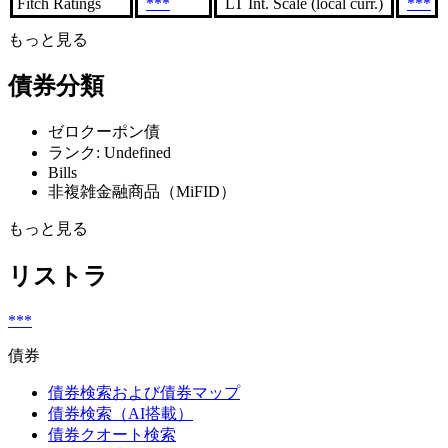
Fitch Ratings
***
LT Int. Scale (local curr.)
***
もっと見る
債券分類
ゼロクーポン債
ランク: Undefined
Bills
非複雑金融商品（MiFID）
もっと見る
リストラ
***
債券
債券検索および債券マップ
債券検索（AI搭載）
債券クオート検索