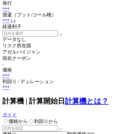
発行
***
償還（プット/コール権）
***
(-)
経過利子
データなし
リスク所在国
アゼルバイジャン
現在クーポン
-
価格
***
利回り / デュレーション
***
計算機 | 計算開始日
計算機とは？
ガイド
価格から
利回りから