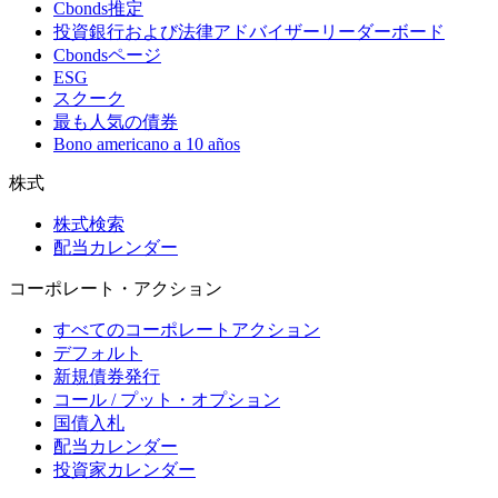
Cbonds推定
投資銀行および法律アドバイザーリーダーボード
Cbondsページ
ESG
スクーク
最も人気の債券
Bono americano a 10 años
株式
株式検索
配当カレンダー
コーポレート・アクション
すべてのコーポレートアクション
デフォルト
新規債券発行
コール / プット・オプション
国債入札
配当カレンダー
投資家カレンダー