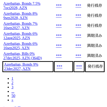
Azerbaijan, Bonds 7.5%
発行残存
***
***
7oct2028, AZN
Azerbaijan, Bonds 8%
発行残存
***
***
9sep2028, AZN
Azerbaijan, Bonds 7%
発行残存
***
***
16sep2027, AZN
Azerbaijan, Bonds 6%
満期済み
***
***
12aug2025, AZN
Azerbaijan, Bonds 6%
満期済み
***
***
16sep2025, AZN
Azerbaijan, Bills 0%
満期済み
***
***
27dec2025, AZN (364D)
Azerbaijan, Bonds 9%
発行残存
***
***
23dec2027, AZN
1
2
3
...
50
»