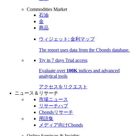
Commodities Market
石油
金
商品
ウィジェット: 金利マップ
The report uses data from the Cbonds database.
Try in
7 days
Trial access
Evaluate over
100K
indices and advanced
analytical tools
アクセスをリクエスト
ニュース＆リサーチ
市場ニュース
リサーチハブ
Cbondsリサーチ
用語集
メディア向けCbonds
Online Seminars & Insights