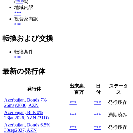
(
***
%)
地域内訳
***
投資家内訳
***
転換および交換
転換条件
***
最新の発行体
出来高、
日
ステータ
発行体
百万
付
ス
Azerbaijan, Bonds 7%
発行残存
***
***
26may2036, AZN
Azerbaijan, Bills 0%
満期済み
***
***
23jan2026, AZN (31D)
Azerbaijan, Bonds 6.5%
発行残存
***
***
30sep2027, AZN