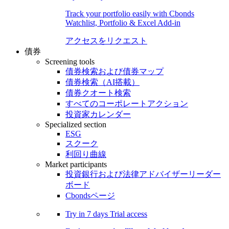
Track your portfolio easily with Cbonds
Watchlist, Portfolio & Excel Add-in
アクセスをリクエスト
債券
Screening tools
債券検索および債券マップ
債券検索（AI搭載）
債券クオート検索
すべてのコーポレートアクション
投資家カレンダー
Specialized section
ESG
スクーク
利回り曲線
Market participants
投資銀行および法律アドバイザーリーダー
ボード
Cbondsページ
Try in
7 days
Trial access