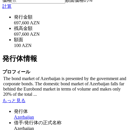
価格
額面価格の%
計算
発行金額
697,600 AZN
残高金額
697,600 AZN
額面
100 AZN
発行体情報
プロフィール
The bond market of Azerbaijan is presented by the government and
corporate bonds. The domestic bond market of Azerbaijan falls far
behind the Eurobond market in terms of volume and makes only
20% of the total ...
もっと見る
発行体
Azerbaijan
借手/発行体の正式名称
Azerbaijan