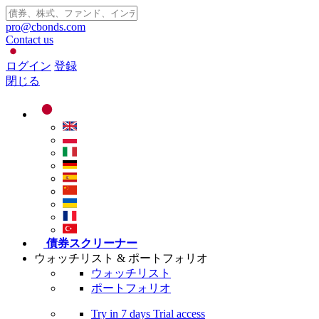
pro@cbonds.com
Contact us
ログイン
登録
閉じる
債券スクリーナー
ウォッチリスト & ポートフォリオ
ウォッチリスト
ポートフォリオ
Try in
7 days
Trial access