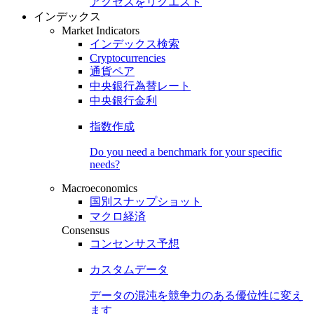
アクセスをリクエスト
インデックス
Market Indicators
インデックス検索
Cryptocurrencies
通貨ペア
中央銀行為替レート
中央銀行金利
指数作成
Do you need a benchmark for your specific
needs?
Macroeconomics
国別スナップショット
マクロ経済
Consensus
コンセンサス予想
カスタムデータ
データの混沌を競争力のある
優位性
に変え
ます