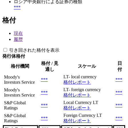
ロシア中央銀行による証券の種類
***
格付
現在
履歴
引き回された格付を表示
発行体格付
格付 / 見
日
格付機関
スケール
通し
付
LT- local currency
Moody's
***
***
Investors Service
格付レポート
LT- foreign currency
Moody's
***
***
Investors Service
格付レポート
Local Currency LT
S&P Global
***
***
Ratings
格付レポート
Foreign Currency LT
S&P Global
***
***
Ratings
格付レポート