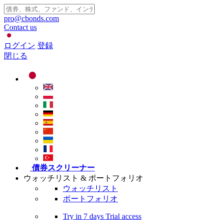
pro@cbonds.com
Contact us
ログイン
登録
閉じる
債券スクリーナー
ウォッチリスト & ポートフォリオ
ウォッチリスト
ポートフォリオ
Try in
7 days
Trial access