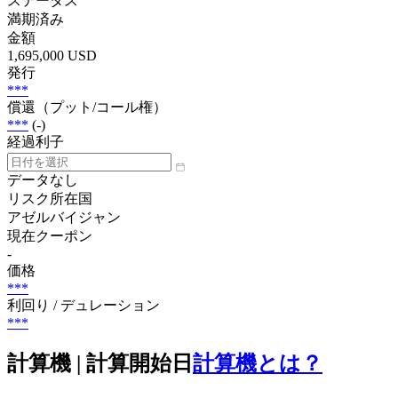
ステータス
満期済み
金額
1,695,000 USD
発行
***
償還（プット/コール権）
***
(-)
経過利子
データなし
リスク所在国
アゼルバイジャン
現在クーポン
-
価格
***
利回り / デュレーション
***
計算機 | 計算開始日
計算機とは？