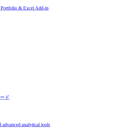
, Portfolio & Excel Add-in
ード
 advanced analytical tools