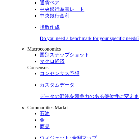
通貨ペア
中央銀行為替レート
中央銀行金利
指数作成
Do you need a benchmark for your specific needs
Macroeconomics
国別スナップショット
マクロ経済
Consensus
コンセンサス予想
カスタムデータ
データの混沌を競争力のある
優位性
に変えま
Commodities Market
石油
金
商品
ウィジェット: 金利マップ