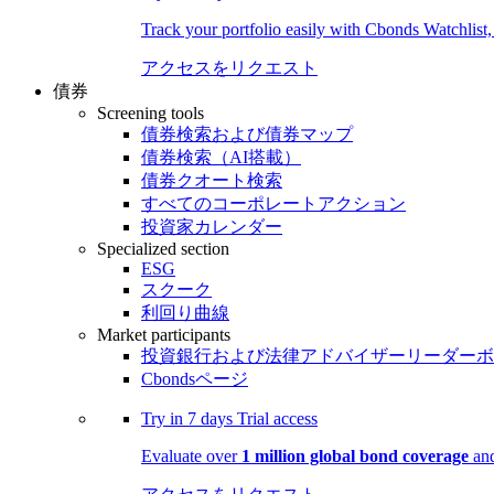
Track your portfolio easily with Cbonds Watchlist
アクセスをリクエスト
債券
Screening tools
債券検索および債券マップ
債券検索（AI搭載）
債券クオート検索
すべてのコーポレートアクション
投資家カレンダー
Specialized section
ESG
スクーク
利回り曲線
Market participants
投資銀行および法律アドバイザーリーダーボ
Cbondsページ
Try in
7 days
Trial access
Evaluate over
1 million global bond coverage
and