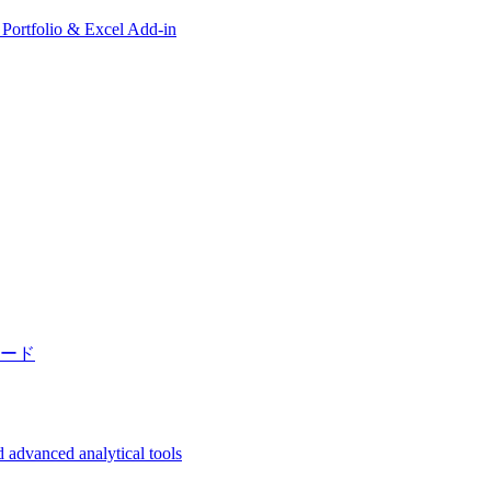
, Portfolio & Excel Add-in
ード
 advanced analytical tools