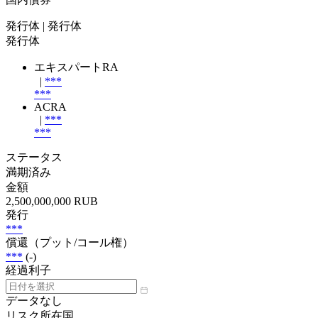
発行体
| 発行体
発行体
エキスパートRA
|
***
***
ACRA
|
***
***
ステータス
満期済み
金額
2,500,000,000 RUB
発行
***
償還（プット/コール権）
***
(-)
経過利子
データなし
リスク所在国