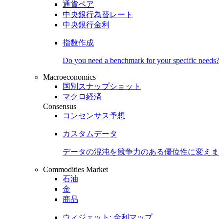
通貨ペア
中央銀行為替レート
中央銀行金利
指数作成
Do you need a benchmark for your specific needs
Macroeconomics
国別スナップショット
マクロ経済
Consensus
コンセンサス予想
カスタムデータ
データの混沌を競争力のある
優位性
に変えま
Commodities Market
石油
金
商品
ウィジェット: 金利マップ