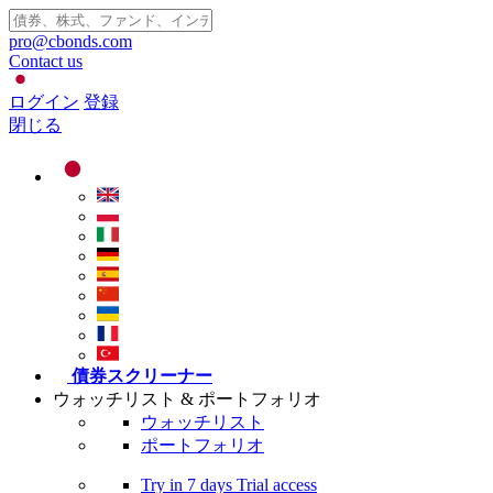
pro@cbonds.com
Contact us
ログイン
登録
閉じる
債券スクリーナー
ウォッチリスト & ポートフォリオ
ウォッチリスト
ポートフォリオ
Try in
7 days
Trial access