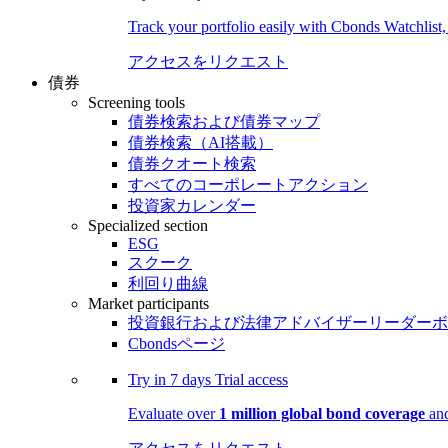
Track your portfolio easily with Cbonds Watchlist
アクセスをリクエスト
債券
Screening tools
債券検索および債券マップ
債券検索（AI搭載）
債券クオート検索
すべてのコーポレートアクション
投資家カレンダー
Specialized section
ESG
スクーク
利回り曲線
Market participants
投資銀行および法律アドバイザーリーダーボ
Cbondsページ
Try in
7 days
Trial access
Evaluate over
1 million global bond coverage
and