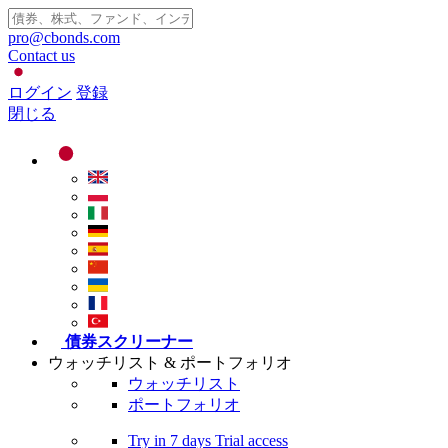
pro@cbonds.com
Contact us
ログイン
登録
閉じる
債券スクリーナー
ウォッチリスト & ポートフォリオ
ウォッチリスト
ポートフォリオ
Try in
7 days
Trial access