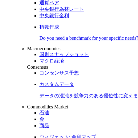
通貨ペア
中央銀行為替レート
中央銀行金利
指数作成
Do you need a benchmark for your specific needs
Macroeconomics
国別スナップショット
マクロ経済
Consensus
コンセンサス予想
カスタムデータ
データの混沌を競争力のある
優位性
に変えま
Commodities Market
石油
金
商品
ウィジェット: 金利マップ