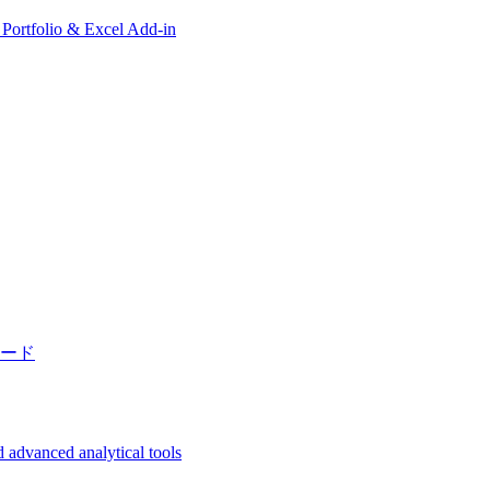
, Portfolio & Excel Add-in
ード
 advanced analytical tools