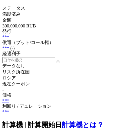
ステータス
満期済み
金額
300,000,000 RUB
発行
***
償還（プット/コール権）
***
(-)
経過利子
データなし
リスク所在国
ロシア
現在クーポン
-
価格
***
利回り / デュレーション
***
計算機 | 計算開始日
計算機とは？