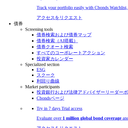
Track your portfolio easily with Cbonds Watchlist
アクセスをリクエスト
債券
Screening tools
債券検索および債券マップ
債券検索（AI搭載）
債券クオート検索
すべてのコーポレートアクション
投資家カレンダー
Specialized section
ESG
スクーク
利回り曲線
Market participants
投資銀行および法律アドバイザーリーダーボ
Cbondsページ
Try in
7 days
Trial access
Evaluate over
1 million global bond coverage
and