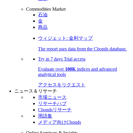
Commodities Market
石油
金
商品
ウィジェット: 金利マップ
The report uses data from the Cbonds database.
Try in
7 days
Trial access
Evaluate over
100K
indices and advanced
analytical tools
アクセスをリクエスト
ニュース＆リサーチ
市場ニュース
リサーチハブ
Cbondsリサーチ
用語集
メディア向けCbonds
Online Seminars & Insights