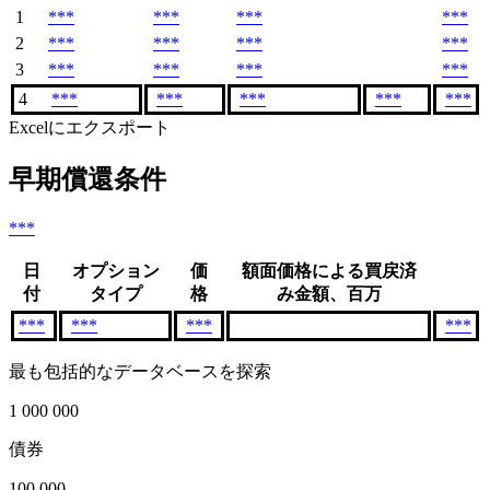
1
***
***
***
***
2
***
***
***
***
3
***
***
***
***
4
***
***
***
***
***
Excelにエクスポート
早期償還条件
***
日
オプション
価
額面価格による買戻済
付
タイプ
格
み金額、百万
***
***
***
***
最も包括的なデータベースを探索
1 000 000
債券
100 000