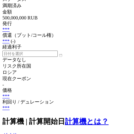
満期済み
金額
500,000,000 RUB
発行
***
償還（プット/コール権）
***
(-)
経過利子
データなし
リスク所在国
ロシア
現在クーポン
-
価格
***
利回り / デュレーション
***
計算機 | 計算開始日
計算機とは？