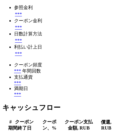
参照金利
***
クーポン金利
***
日数計算方法
***
利払い計上日
***
クーポン頻度
***
年間回数
支払通貨
***
満期日
***
キャッシュフロー
#
クーポン
クーポ
クーポン支払
償還,
期間終了日
ン、%
金額, RUB
RUB