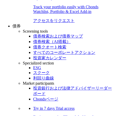
Track your portfolio easily with Cbonds
Watchlist, Portfolio & Excel Add-in
アクセスをリクエスト
債券
Screening tools
債券検索および債券マップ
債券検索（AI搭載）
債券クオート検索
すべてのコーポレートアクション
投資家カレンダー
Specialized section
ESG
スクーク
利回り曲線
Market participants
投資銀行および法律アドバイザーリーダー
ボード
Cbondsページ
Try in
7 days
Trial access