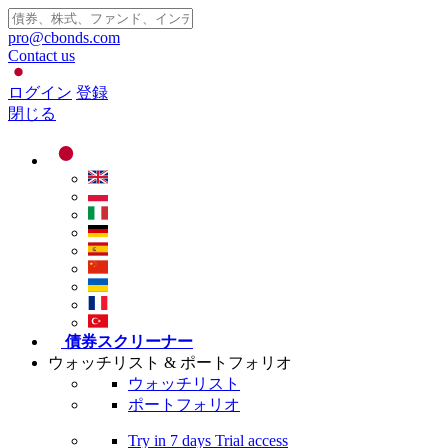
pro@cbonds.com
Contact us
ログイン
登録
閉じる
債券スクリーナー
ウォッチリスト & ポートフォリオ
ウォッチリスト
ポートフォリオ
Try in
7 days
Trial access