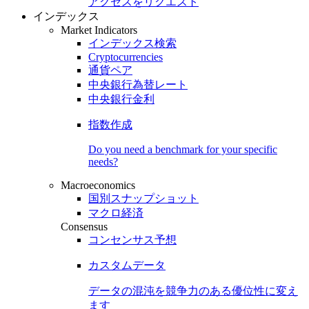
アクセスをリクエスト
インデックス
Market Indicators
インデックス検索
Cryptocurrencies
通貨ペア
中央銀行為替レート
中央銀行金利
指数作成
Do you need a benchmark for your specific
needs?
Macroeconomics
国別スナップショット
マクロ経済
Consensus
コンセンサス予想
カスタムデータ
データの混沌を競争力のある
優位性
に変え
ます