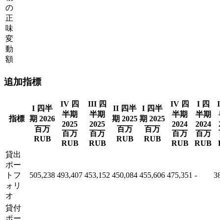
の
正
味
変
動
額
追加指標
IV 四
III 四
IV 四
I 四
I 四半
II 四半
I 四半
半期
半期
半期
半期
指標
期 2026
期 2025
期 2025
2025
2025
2024
2024
百万
百万
百万
百万
百万
百万
百万
RUB
RUB
RUB
RUB
RUB
RUB
RUB
貸出
ポー
トフ
505,238
493,407
453,152
450,084
455,606
475,351
-
3
ォリ
オ
貸付
ポー