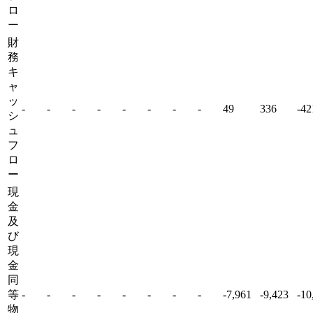
ロ
ー
財
務
キ
ャ
ッ
-
-
-
-
-
-
-
-
49
336
-42
シ
ュ
フ
ロ
ー
現
金
及
び
現
金
同
等
-
-
-
-
-
-
-
-
-7,961
-9,423
-10
物