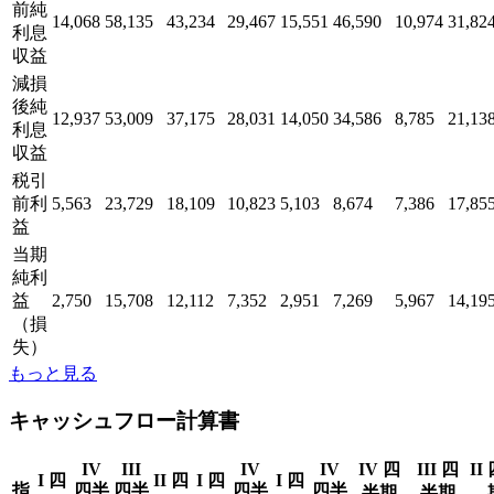
前純
14,068
58,135
43,234
29,467
15,551
46,590
10,974
31,82
利息
収益
減損
後純
12,937
53,009
37,175
28,031
14,050
34,586
8,785
21,13
利息
収益
税引
前利
5,563
23,729
18,109
10,823
5,103
8,674
7,386
17,85
益
当期
純利
益
2,750
15,708
12,112
7,352
2,951
7,269
5,967
14,19
（損
失）
もっと見る
キャッシュフロー計算書
IV
III
IV
IV
IV 四
III 四
II
I 四
II 四
I 四
I 四
指
四半
四半
四半
四半
半期
半期