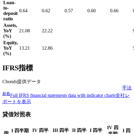
Loan-
to-
0.64
0.62
0.57
0.60
0.66
deposit
ratio
Assets,
YoY
21.08
22.22
(%)
Equity,
YoY
13.21
12.86
(%)
IFRS指標
Cbonds提供データ
手法
新着
Full IFRS financial statements data with indicator charts
全社レ
ポートを表示
貸借対照表
IV 四
IV 四半
III 四半
II 四半
I 四半
I 四半期
I 四
指
半期