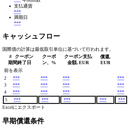
支払通貨
***
満期日
***
キャッシュフロー
国際債の計算は最低取引単位に基づいて行われます。
#
クーポン
クーポ
クーポン支払
償還,
期間終了日
ン、%
金額, EUR
EUR
前を表示
2
***
***
***
***
3
***
***
***
***
4
***
***
***
***
5
***
***
***
***
***
Excelにエクスポート
早期償還条件