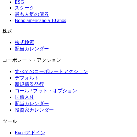
ESG
スクーク
最も人気の債券
Bono americano a 10 años
株式
株式検索
配当カレンダー
コーポレート・アクション
すべてのコーポレートアクション
デフォルト
新規債券発行
コール / プット・オプション
国債入札
配当カレンダー
投資家カレンダー
ツール
Excelアドイン