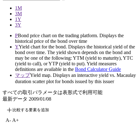
1M
3M
1Y
3Y
P
Bond price chart on the trading platform. Displays the
historical price of the bond over time
Y
Yield chart for the bond. Displays the historical yield of the
bond over time. The yield shown depends on the bond and
may be one of the following: YTM (yield to maturity), YTC
(yield to call), or YTP (yield to put). Yield measures
definitions are available in the
Bond Calculator Guide
マップ
Yield map. Displays an interactive yield vs. Macaulay
duration scatter plot for bonds issued by this issuer
すべての取引パラメータは表形式で利用可能
最新データ
2009/01/08
比較する要素を追加