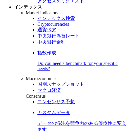
アクセスをリクエスト
インデックス
Market Indicators
インデックス検索
Cryptocurrencies
通貨ペア
中央銀行為替レート
中央銀行金利
指数作成
Do you need a benchmark for your specific
needs?
Macroeconomics
国別スナップショット
マクロ経済
Consensus
コンセンサス予想
カスタムデータ
データの混沌を競争力のある
優位性
に変え
ます