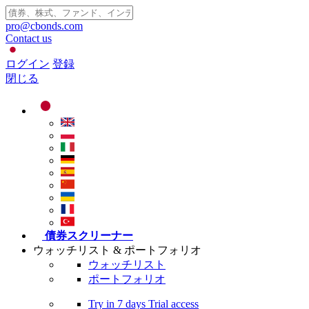
pro@cbonds.com
Contact us
ログイン
登録
閉じる
債券スクリーナー
ウォッチリスト & ポートフォリオ
ウォッチリスト
ポートフォリオ
Try in
7 days
Trial access