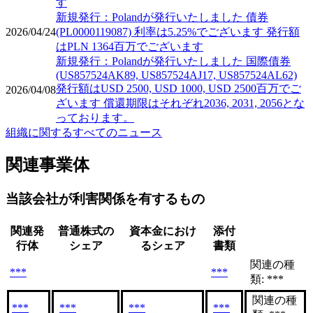
す
新規発行：Polandが発行いたしました 債券
2026/04/24
(PL0000119087) 利率は5.25%でございます 発行額
はPLN 1364百万でございます
新規発行：Polandが発行いたしました 国際債券
(US857524AK89, US857524AJ17, US857524AL62)
発行額はUSD 2500, USD 1000, USD 2500百万でご
2026/04/08
ざいます 償還期限はそれぞれ2036, 2031, 2056とな
っております。
組織に関するすべてのニュース
関連事業体
当該会社が利害関係を有するもの
関連発
普通株式の
資本金におけ
添付
行体
シェア
るシェア
書類
関連の種
***
***
類: ***
関連の種
***
***
***
***