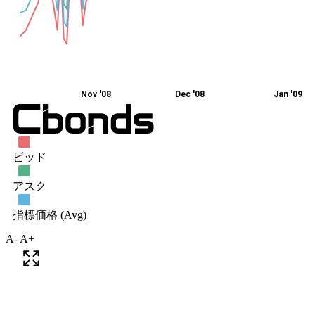
A-
A+