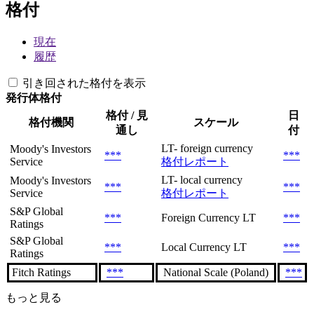
格付
現在
履歴
引き回された格付を表示
発行体格付
格付 / 見
日
格付機関
スケール
通し
付
LT- foreign currency
Moody's Investors
***
***
Service
格付レポート
LT- local currency
Moody's Investors
***
***
Service
格付レポート
S&P Global
***
Foreign Currency LT
***
Ratings
S&P Global
***
Local Currency LT
***
Ratings
Fitch Ratings
***
National Scale (Poland)
***
もっと見る