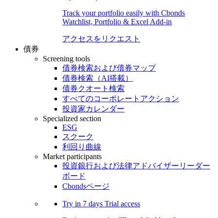
Track your portfolio easily with Cbonds
Watchlist, Portfolio & Excel Add-in
アクセスをリクエスト
債券
Screening tools
債券検索および債券マップ
債券検索（AI搭載）
債券クオート検索
すべてのコーポレートアクション
投資家カレンダー
Specialized section
ESG
スクーク
利回り曲線
Market participants
投資銀行および法律アドバイザーリーダー
ボード
Cbondsページ
Try in
7 days
Trial access