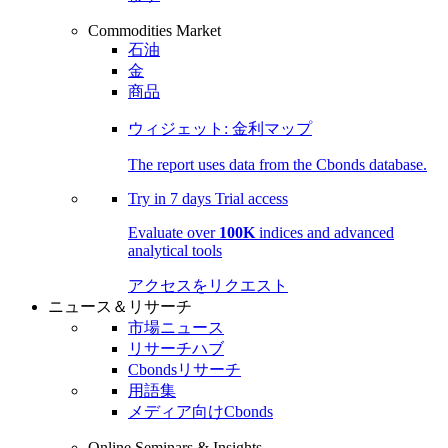
Commodities Market
石油
金
商品
ウィジェット: 金利マップ
The report uses data from the Cbonds database.
Try in
7 days
Trial access
Evaluate over
100K
indices and advanced
analytical tools
アクセスをリクエスト
ニュース＆リサーチ
市場ニュース
リサーチハブ
Cbondsリサーチ
用語集
メディア向けCbonds
Online Seminars & Insights