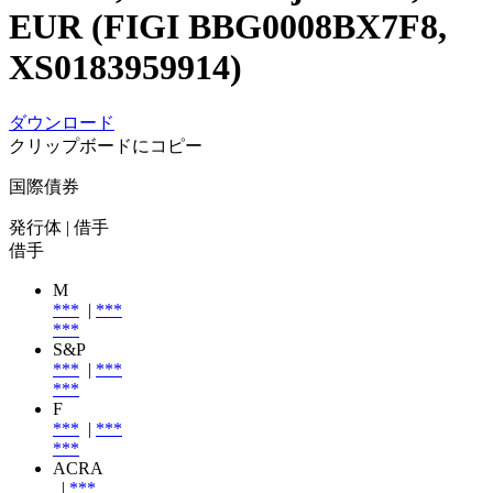
EUR (FIGI BBG0008BX7F8,
XS0183959914)
ダウンロード
クリップボードにコピー
国際債券
発行体
| 借手
借手
M
***
|
***
***
S&P
***
|
***
***
F
***
|
***
***
ACRA
|
***