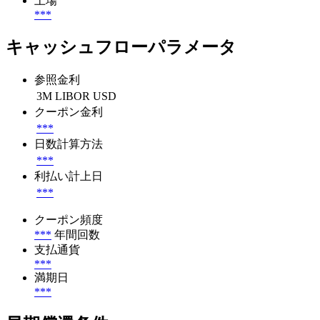
上場
***
キャッシュフローパラメータ
参照金利
3M LIBOR USD
クーポン金利
***
日数計算方法
***
利払い計上日
***
クーポン頻度
***
年間回数
支払通貨
***
満期日
***