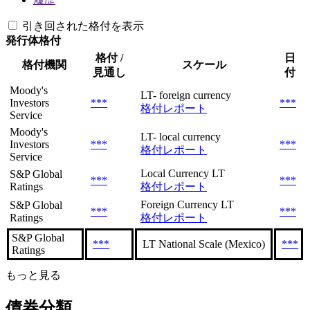
引き回された格付を表示
発行体格付
格付 /
日
格付機関
スケール
見通し
付
Moody's
LT- foreign currency
Investors
***
***
格付レポート
Service
Moody's
LT- local currency
Investors
***
***
格付レポート
Service
Local Currency LT
S&P Global
***
***
Ratings
格付レポート
Foreign Currency LT
S&P Global
***
***
Ratings
格付レポート
S&P Global
***
LT National Scale (Mexico)
***
Ratings
もっと見る
債券分類