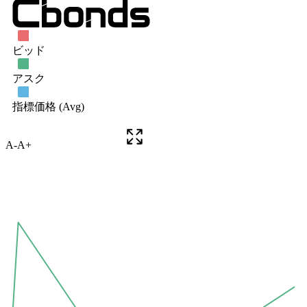
A-
A+