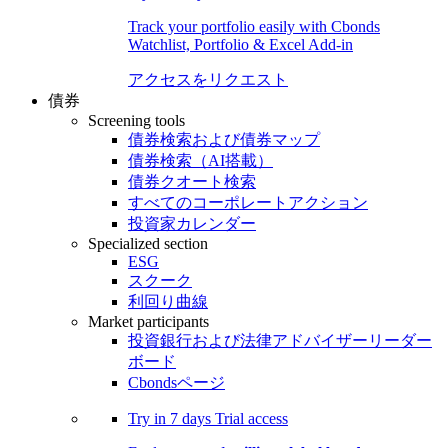
Track your portfolio easily with Cbonds
Watchlist, Portfolio & Excel Add-in
アクセスをリクエスト
債券
Screening tools
債券検索および債券マップ
債券検索（AI搭載）
債券クオート検索
すべてのコーポレートアクション
投資家カレンダー
Specialized section
ESG
スクーク
利回り曲線
Market participants
投資銀行および法律アドバイザーリーダー
ボード
Cbondsページ
Try in
7 days
Trial access