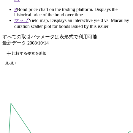
P
Bond price chart on the trading platform. Displays the
historical price of the bond over time
マップ
Yield map. Displays an interactive yield vs. Macaulay
duration scatter plot for bonds issued by this issuer
すべての取引パラメータは表形式で利用可能
最新データ
2008/10/14
比較する要素を追加