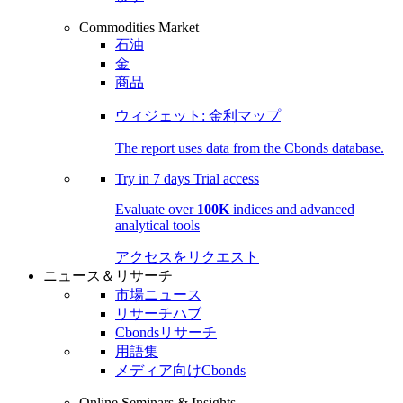
Commodities Market
石油
金
商品
ウィジェット: 金利マップ
The report uses data from the Cbonds database.
Try in
7 days
Trial access
Evaluate over
100K
indices and advanced
analytical tools
アクセスをリクエスト
ニュース＆リサーチ
市場ニュース
リサーチハブ
Cbondsリサーチ
用語集
メディア向けCbonds
Online Seminars & Insights