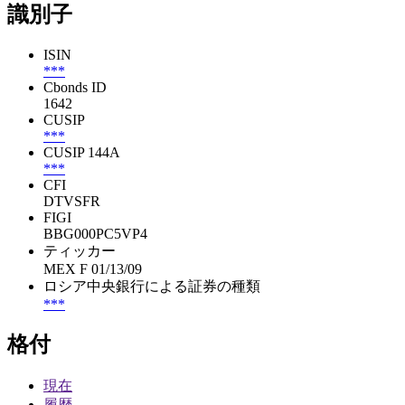
識別子
ISIN
***
Cbonds ID
1642
CUSIP
***
CUSIP 144A
***
CFI
DTVSFR
FIGI
BBG000PC5VP4
ティッカー
MEX F 01/13/09
ロシア中央銀行による証券の種類
***
格付
現在
履歴