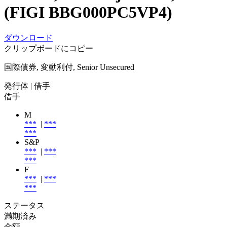
(FIGI BBG000PC5VP4)
ダウンロード
クリップボードにコピー
国際債券, 変動利付, Senior Unsecured
発行体
| 借手
借手
M
***
|
***
***
S&P
***
|
***
***
F
***
|
***
***
ステータス
満期済み
金額