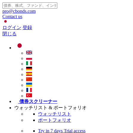
pro@cbonds.com
Contact us
ログイン
登録
閉じる
債券スクリーナー
ウォッチリスト & ポートフォリオ
ウォッチリスト
ポートフォリオ
Try in
7 days
Trial access