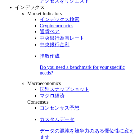
アクセスをリクエスト
インデックス
Market Indicators
インデックス検索
Cryptocurrencies
通貨ペア
中央銀行為替レート
中央銀行金利
指数作成
Do you need a benchmark for your specific
needs?
Macroeconomics
国別スナップショット
マクロ経済
Consensus
コンセンサス予想
カスタムデータ
データの混沌を競争力のある
優位性
に変え
ます