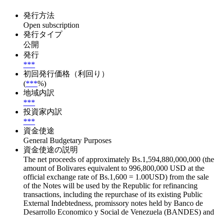
発行方法
Open subscription
発行タイプ
公開
発行
***
初回発行価格（利回り）
(
***
%)
地域内訳
***
投資家内訳
***
資金使途
General Budgetary Purposes
資金使途の説明
The net proceeds of approximately Bs.1,594,880,000,000 (the
amount of Bolivares equivalent to 996,800,000 USD at the
official exchange rate of Bs.1,600 = 1.00USD) from the sale
of the Notes will be used by the Republic for refinancing
transactions, including the repurchase of its existing Public
External Indebtedness, promissory notes held by Banco de
Desarrollo Economico y Social de Venezuela (BANDES) and