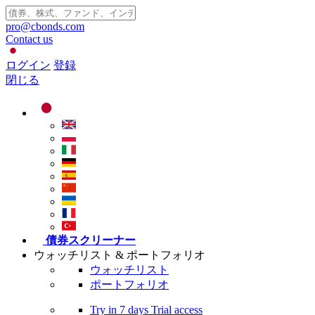
pro@cbonds.com
Contact us
ログイン
登録
閉じる
債券スクリーナー
ウォッチリスト & ポートフォリオ
ウォッチリスト
ポートフォリオ
Try in
7 days
Trial access