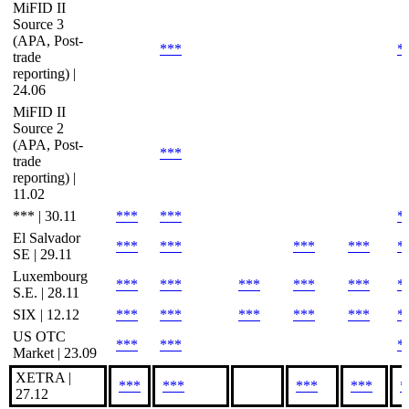
MiFID II
Source 3
(APA, Post-
***
*
trade
reporting) |
24.06
MiFID II
Source 2
(APA, Post-
***
trade
reporting) |
11.02
*** | 30.11
***
***
*
El Salvador
***
***
***
***
*
SE | 29.11
Luxembourg
***
***
***
***
***
*
S.E. | 28.11
SIX | 12.12
***
***
***
***
***
*
US OTC
***
***
*
Market | 23.09
XETRA |
***
***
***
***
*
27.12