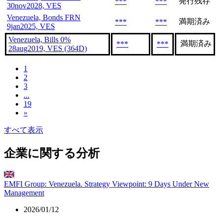
発行残存
***
***
30nov2028, VES
Venezuela, Bonds FRN
満期済み
***
***
9jan2025, VES
Venezuela, Bills 0%
満期済み
***
***
28aug2019, VES (364D)
1
2
3
...
19
»
すべて表示
企業に関する分析
EMFI Group: Venezuela. Strategy Viewpoint: 9 Days Under New
Management
2026/01/12