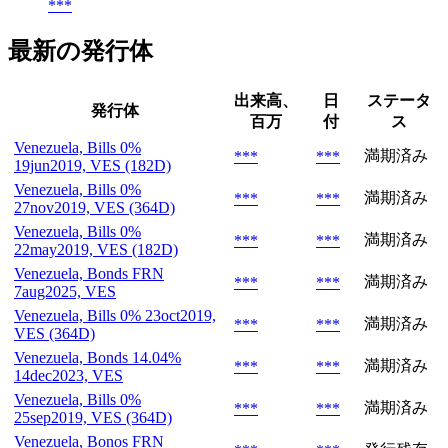
***
最新の発行体
出来高、
日
ステータ
発行体
百万
付
ス
Venezuela, Bills 0%
満期済み
***
***
19jun2019, VES (182D)
Venezuela, Bills 0%
満期済み
***
***
27nov2019, VES (364D)
Venezuela, Bills 0%
満期済み
***
***
22may2019, VES (182D)
Venezuela, Bonds FRN
満期済み
***
***
7aug2025, VES
Venezuela, Bills 0% 23oct2019,
満期済み
***
***
VES (364D)
Venezuela, Bonds 14.04%
満期済み
***
***
14dec2023, VES
Venezuela, Bills 0%
満期済み
***
***
25sep2019, VES (364D)
Venezuela, Bonos FRN