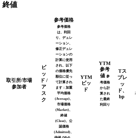
終値
参考価格
参考価格
は、利回
り、デュレ
ーション、
修正デュレ
ーションの
計算に使用
YTM
され、以下
ビ
参考
Tス
の価格優先
ッ
値
参
順位に従っ
YTM
プレ
取引所/市場
ド /
て計算され
ビッ
考価格
ッ
参加者
ア
ます：加重
から計
ド
ド、
ス
平均価格
算され
bp
(Average)、
ク
た最終
市場価格
利回り
(Market)、
終値
(Close)、公
認価格
(Admitted)、
仲値 (Mid)、