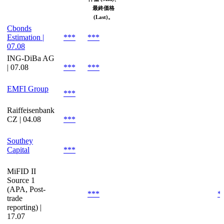
最終価格
(Last)。
Cbonds
Estimation |
***
***
07.08
ING-DiBa AG
| 07.08
***
***
EMFI Group
***
Raiffeisenbank
CZ | 04.08
***
Southey
Capital
***
MiFID II
Source 1
(APA, Post-
***
*
trade
reporting) |
17.07