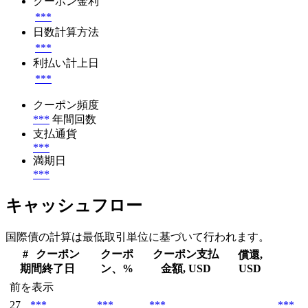
クーポン金利
***
日数計算方法
***
利払い計上日
***
クーポン頻度
***
年間回数
支払通貨
***
満期日
***
キャッシュフロー
国際債の計算は最低取引単位に基づいて行われます。
#
クーポン
クーポ
クーポン支払
償還,
期間終了日
ン、%
金額, USD
USD
前を表示
27
***
***
***
***