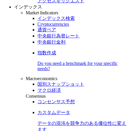
アクセスをリクエスト
インデックス
Market Indicators
インデックス検索
Cryptocurrencies
通貨ペア
中央銀行為替レート
中央銀行金利
指数作成
Do you need a benchmark for your specific
needs?
Macroeconomics
国別スナップショット
マクロ経済
Consensus
コンセンサス予想
カスタムデータ
データの混沌を競争力のある
優位性
に変え
ます