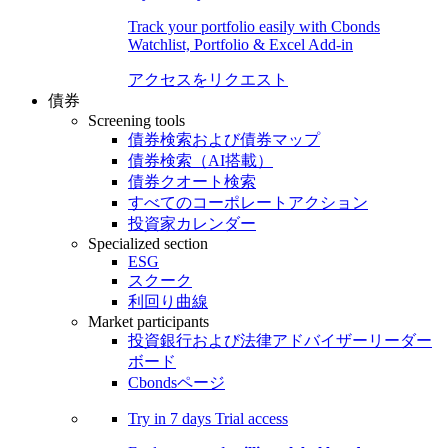
Track your portfolio easily with Cbonds
Watchlist, Portfolio & Excel Add-in
アクセスをリクエスト
債券
Screening tools
債券検索および債券マップ
債券検索（AI搭載）
債券クオート検索
すべてのコーポレートアクション
投資家カレンダー
Specialized section
ESG
スクーク
利回り曲線
Market participants
投資銀行および法律アドバイザーリーダー
ボード
Cbondsページ
Try in
7 days
Trial access