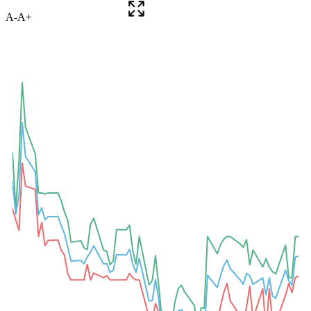
A-
A+