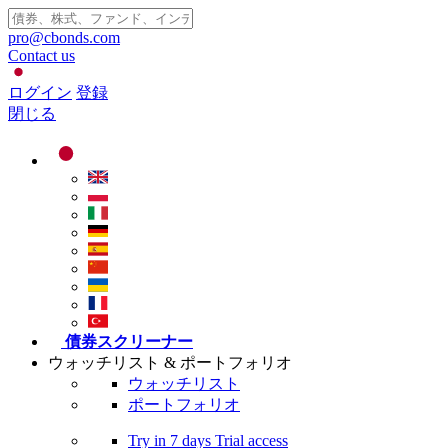
pro@cbonds.com
Contact us
ログイン
登録
閉じる
債券スクリーナー
ウォッチリスト & ポートフォリオ
ウォッチリスト
ポートフォリオ
Try in
7 days
Trial access