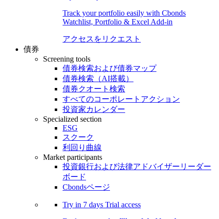
Track your portfolio easily with Cbonds
Watchlist, Portfolio & Excel Add-in
アクセスをリクエスト
債券
Screening tools
債券検索および債券マップ
債券検索（AI搭載）
債券クオート検索
すべてのコーポレートアクション
投資家カレンダー
Specialized section
ESG
スクーク
利回り曲線
Market participants
投資銀行および法律アドバイザーリーダー
ボード
Cbondsページ
Try in
7 days
Trial access