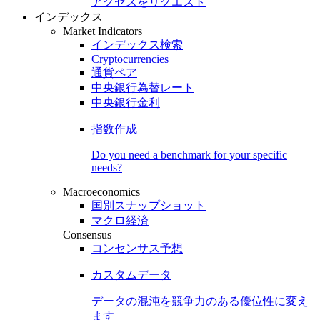
アクセスをリクエスト
インデックス
Market Indicators
インデックス検索
Cryptocurrencies
通貨ペア
中央銀行為替レート
中央銀行金利
指数作成
Do you need a benchmark for your specific
needs?
Macroeconomics
国別スナップショット
マクロ経済
Consensus
コンセンサス予想
カスタムデータ
データの混沌を競争力のある
優位性
に変え
ます