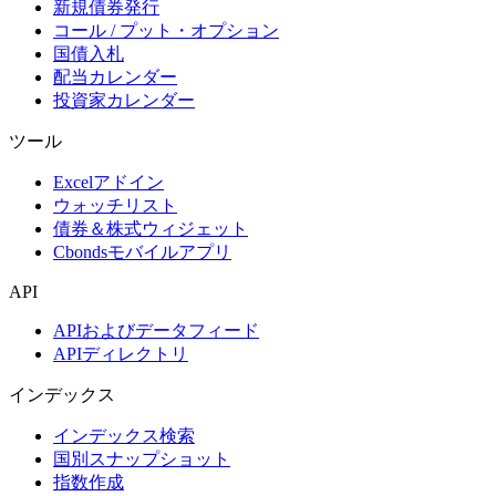
新規債券発行
コール / プット・オプション
国債入札
配当カレンダー
投資家カレンダー
ツール
Excelアドイン
ウォッチリスト
債券＆株式ウィジェット
Cbondsモバイルアプリ
API
APIおよびデータフィード
APIディレクトリ
インデックス
インデックス検索
国別スナップショット
指数作成