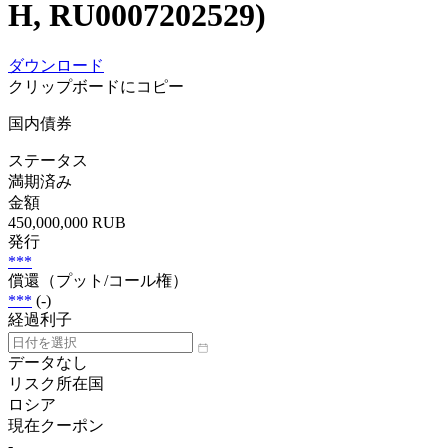
H, RU0007202529)
ダウンロード
クリップボードにコピー
国内債券
ステータス
満期済み
金額
450,000,000 RUB
発行
***
償還（プット/コール権）
***
(-)
経過利子
データなし
リスク所在国
ロシア
現在クーポン
-