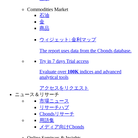
Commodities Market
石油
金
商品
ウィジェット: 金利マップ
The report uses data from the Cbonds database.
Try in
7 days
Trial access
Evaluate over
100K
indices and advanced
analytical tools
アクセスをリクエスト
ニュース＆リサーチ
市場ニュース
リサーチハブ
Cbondsリサーチ
用語集
メディア向けCbonds
Online Seminars & Insights