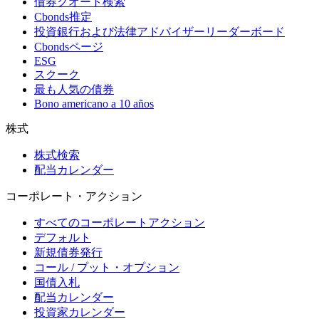
債券クオート検索
Cbonds推定
投資銀行および法律アドバイザーリーダーボード
Cbondsページ
ESG
スクーク
最も人気の債券
Bono americano a 10 años
株式
株式検索
配当カレンダー
コーポレート・アクション
すべてのコーポレートアクション
デフォルト
新規債券発行
コール / プット・オプション
国債入札
配当カレンダー
投資家カレンダー