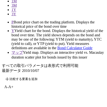
1M
3M
1Y
3Y
P
Bond price chart on the trading platform. Displays the
historical price of the bond over time
Y
Yield chart for the bond. Displays the historical yield of the
bond over time. The yield shown depends on the bond and
may be one of the following: YTM (yield to maturity), YTC
(yield to call), or YTP (yield to put). Yield measures
definitions are available in the
Bond Calculator Guide
マップ
Yield map. Displays an interactive yield vs. Macaulay
duration scatter plot for bonds issued by this issuer
すべての取引パラメータは表形式で利用可能
最新データ
2010/10/07
比較する要素を追加