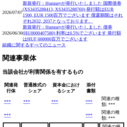
新規発行：Hungaryが発行いたしました 国際債券
(XS3435288413, XS3435288769) 発行額はEUR
2026/07/07
1500, EUR 1500百万でございます 償還期限はそれ
ぞれ2032, 2037となっております。
新規発行：Hungaryが発行いたしました 債券
2026/06/30
(HU0000407580) 利率は6.5%でございます 発行額
はHUF 600000百万でございます
組織に関するすべてのニュース
関連事業体
当該会社が利害関係を有するもの
関連発
普通株式の
資本金におけ
添付
行体
シェア
るシェア
書類
関連の種
***
***
***
***
類: ***
関連の種
***
***
類: ***
関連の種