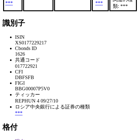
***
***
類: ***
識別子
ISIN
XS0177229217
Cbonds ID
1626
共通コード
017722921
CFI
DBFSFB
FIGI
BBG00007P5V0
ティッカー
REPHUN 4 09/27/10
ロシア中央銀行による証券の種類
***
格付