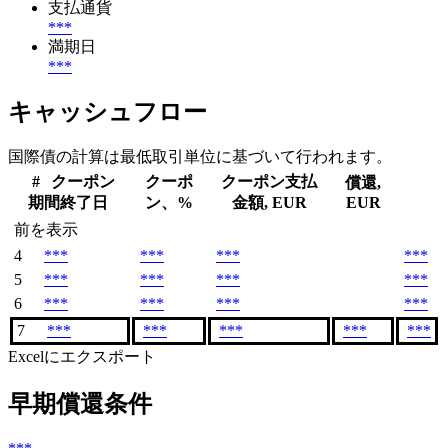
支払通貨
***
満期日
***
キャッシュフロー
国際債の計算は最低取引単位に基づいて行われます。
#
クーポン
クーポ
クーポン支払
償還,
期間終了日
ン、%
金額, EUR
EUR
前を表示
4
***
***
***
***
5
***
***
***
***
6
***
***
***
***
7
***
***
***
***
***
Excelにエクスポート
早期償還条件