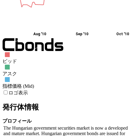
Aug '10
Sep '10
Oct '10
ビッド
アスク
指標価格 (Mid)
ロゴ表示
発行体情報
プロフィール
The Hungarian government securities market is now a developed
and mature market. Hungarian government bonds are issued for