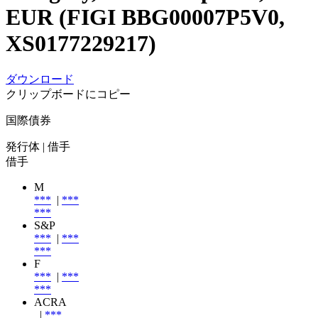
EUR (FIGI BBG00007P5V0,
XS0177229217)
ダウンロード
クリップボードにコピー
国際債券
発行体
| 借手
借手
M
***
|
***
***
S&P
***
|
***
***
F
***
|
***
***
ACRA
|
***