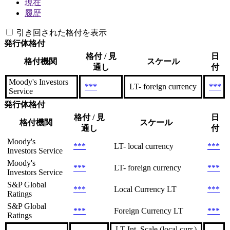
現在
履歴
引き回された格付を表示
発行体格付
格付 / 見
日
格付機関
スケール
通し
付
Moody's Investors
***
LT- foreign currency
***
Service
発行体格付
格付 / 見
日
格付機関
スケール
通し
付
Moody's
***
LT- local currency
***
Investors Service
Moody's
***
LT- foreign currency
***
Investors Service
S&P Global
***
Local Currency LT
***
Ratings
S&P Global
***
Foreign Currency LT
***
Ratings
LT Int. Scale (local curr.)