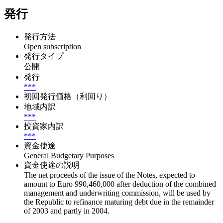
発行
発行方法
Open subscription
発行タイプ
公開
発行
***
初回発行価格（利回り）
地域内訳
***
投資家内訳
***
資金使途
General Budgetary Purposes
資金使途の説明
The net proceeds of the issue of the Notes, expected to
amount to Euro 990,460,000 after deduction of the combined
management and underwriting commission, will be used by
the Republic to refinance maturing debt due in the remainder
of 2003 and partly in 2004.