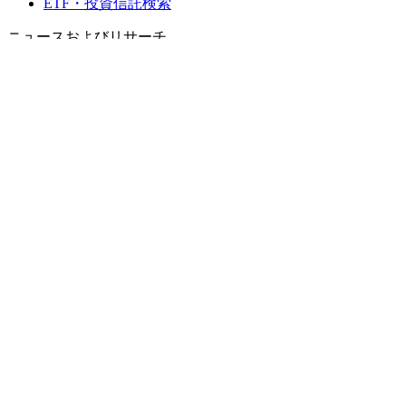
ETF・投資信託検索
ニュースおよびリサーチ
市場ニュース
リサーチハブ
Cbondsリサーチ
メディア向けCbonds
用語集
ヘルプ
会社概要
支払いの保証
CBONDS OLD
計算機
債券クオート検索