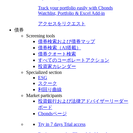
Track your portfolio easily with Cbonds
Watchlist, Portfolio & Excel Add-in
アクセスをリクエスト
債券
Screening tools
債券検索および債券マップ
債券検索（AI搭載）
債券クオート検索
すべてのコーポレートアクション
投資家カレンダー
Specialized section
ESG
スクーク
利回り曲線
Market participants
投資銀行および法律アドバイザーリーダー
ボード
Cbondsページ
Try in
7 days
Trial access