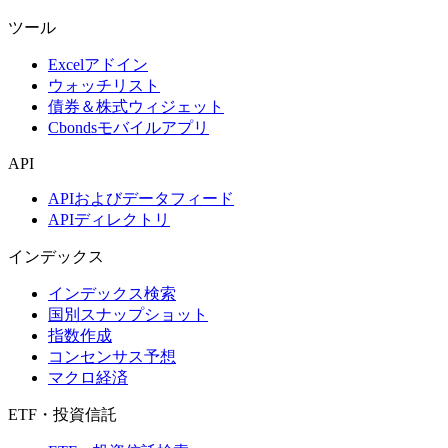
ツール
Excelアドイン
ウォッチリスト
債券＆株式ウィジェット
Cbondsモバイルアプリ
API
APIおよびデータフィード
APIディレクトリ
インデックス
インデックス検索
国別スナップショット
指数作成
コンセンサス予想
マクロ経済
ETF・投資信託