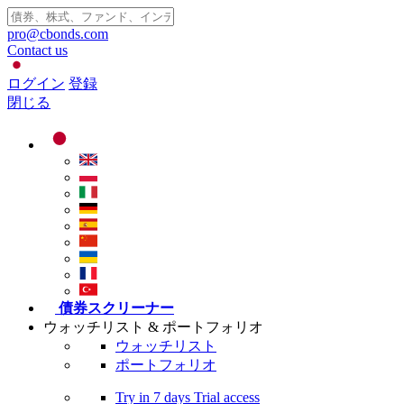
pro@cbonds.com
Contact us
ログイン
登録
閉じる
債券スクリーナー
ウォッチリスト & ポートフォリオ
ウォッチリスト
ポートフォリオ
Try in
7 days
Trial access