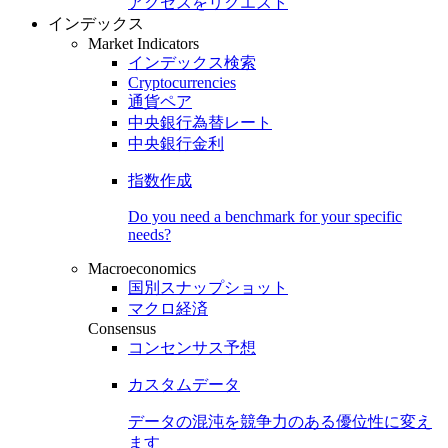
アクセスをリクエスト
インデックス
Market Indicators
インデックス検索
Cryptocurrencies
通貨ペア
中央銀行為替レート
中央銀行金利
指数作成
Do you need a benchmark for your specific
needs?
Macroeconomics
国別スナップショット
マクロ経済
Consensus
コンセンサス予想
カスタムデータ
データの混沌を競争力のある
優位性
に変え
ます